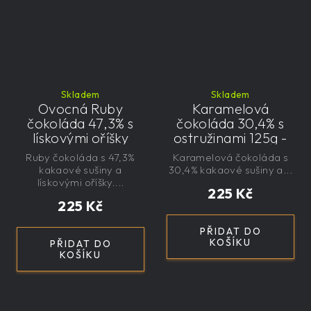
Skladem
Skladem
Ovocná Ruby
Karamelová
čokoláda 47,3% s
čokoláda 30,4% s
lískovými oříšky
ostružinami 125g -
145g - velká,
velká, řemeslná,
Ruby čokoláda s 47,3%
Karamelová čokoláda s
řemeslná,
exkluzivní, dárková
kakaové sušiny a
30,4% kakaové sušiny a...
exkluzivní, dárková
lískovými oříšky....
225 Kč
225 Kč
PŘIDAT DO
KOŠÍKU
PŘIDAT DO
KOŠÍKU