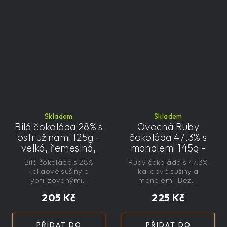
Skladem
Skladem
Bílá čokoláda 28% s
Ovocná Ruby
ostružinami 125g -
čokoláda 47,3% s
velká, řemeslná,
mandlemi 145g -
exkluzivní, dárková
velká, řemeslná,
Bílá čokoláda s 28%
Ruby čokoláda s 47,3%
exkluzivní, dárková
kakaové sušiny a
kakaové sušiny a
lyofilizovanými...
mandlemi. Bez...
205 Kč
225 Kč
PŘIDAT DO
PŘIDAT DO