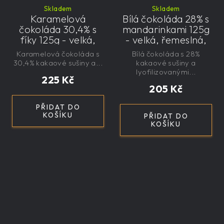
Skladem
Skladem
Karamelová
Bílá čokoláda 28% s
čokoláda 30,4% s
mandarinkami 125g
fíky 125g - velká,
- velká, řemeslná,
řemeslná,
exkluzivní, dárková
Karamelová čokoláda s
Bílá čokoláda s 28%
exkluzivní, dárková
30,4% kakaové sušiny a...
kakaové sušiny a
lyofilizovanými...
225 Kč
205 Kč
PŘIDAT DO
KOŠÍKU
PŘIDAT DO
KOŠÍKU