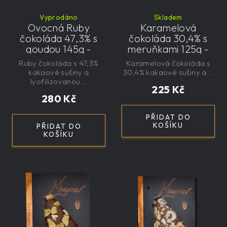
Vyprodáno
Skladem
Ovocná Ruby
Karamelová
čokoláda 47,3% s
čokoláda 30,4% s
goudou 145g -
meruňkami 125g -
velká, řemeslná,
velká, řemeslná,
Ruby čokoláda s 47,3%
Karamelová čokoláda s
exkluzivní, dárková
exkluzivní, dárková
kakaové sušiny a
30,4% kakaové sušiny a...
lyofilizovanou...
225 Kč
280 Kč
PŘIDAT DO
KOŠÍKU
PŘIDAT DO
KOŠÍKU