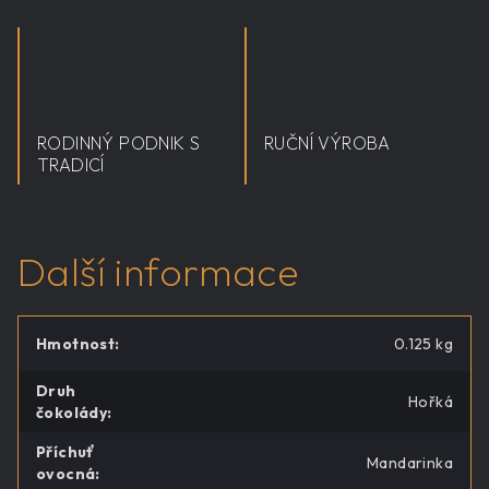
RODINNÝ PODNIK S
RUČNÍ VÝROBA
TRADICÍ
Další informace
Hmotnost
:
0.125 kg
Druh
Hořká
čokolády
:
Příchuť
Mandarinka
ovocná
: