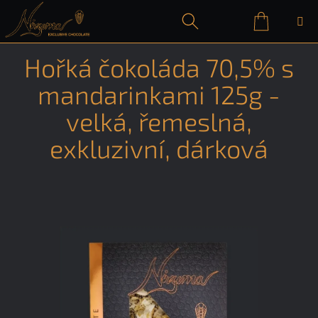
Přejít
na
obsah
Nákupn
Hledat
Přihlášení
Hořká čokoláda 70,5% s
košík
mandarinkami 125g -
velká, řemeslná,
exkluzivní, dárková