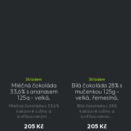
Skladem
Skladem
Mléčná čokoláda
Bílá čokoláda 28% s
33,6% s ananasem
mučenkou 125g -
125g - velká,
velká, řemeslná,
řemeslná,
exkluzivní, dárková
Mléčná čokoláda s 33,6%
Bílá čokoláda s 28%
exkluzivní, dárková
kakaové sušiny a
kakaové sušiny a
lyofilizovaným...
lyofilizovanou...
205 Kč
205 Kč