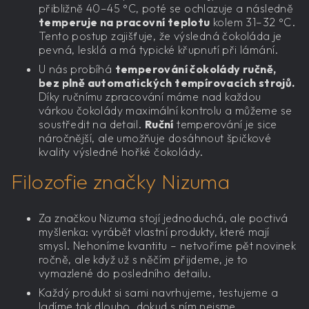
přibližně 40–45 °C, poté se ochlazuje a následně
temperuje na pracovní teplotu
kolem 31–32 °C.
Tento postup zajišťuje, že výsledná čokoláda je
pevná, lesklá a má typické křupnutí při lámání.
U nás probíhá
temperování čokolády ručně,
bez plně automatických tempírovacích strojů.
Díky ručnímu zpracování máme nad každou
várkou čokolády maximální kontrolu a můžeme se
soustředit na detail.
Ruční
temperování je sice
náročnější, ale umožňuje dosáhnout špičkové
kvality výsledné hořké čokolády.
Filozofie značky Nizuma
Za značkou Nizuma stojí jednoduchá, ale poctivá
myšlenka: vyrábět vlastní produkty, které mají
smysl. Nehoníme kvantitu – netvoříme pět novinek
ročně, ale když už s něčím přijdeme, je to
vymazlené do posledního detailu.
Každý produkt si sami navrhujeme, testujeme a
ladíme tak dlouho, dokud s ním nejsme