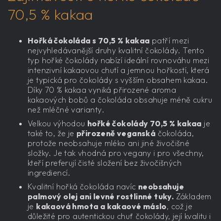
70,5 % kakaa
Hořká čokoláda s 70,5 % kakaa
patří mezi
nejvyhledávanější druhy kvalitní čokolády. Tento
typ hořké čokolády nabízí ideální rovnováhu mezi
intenzivní kakaovou chutí a jemnou hořkostí, která
je typická pro čokolády s vyšším obsahem kakaa.
Díky 70 % kakaa vyniká přirozené aroma
kakaových bobů a čokoláda obsahuje méně cukru
než mléčné varianty.
Velkou výhodou
hořké čokolády 70,5 % kakaa
je
také to, že je
přirozeně veganská
čokoláda,
protože neobsahuje mléko ani jiné živočišné
složky. Je tak vhodná pro vegany i pro všechny,
kteří preferují čisté složení bez živočišných
ingrediencí.
Kvalitní hořká čokoláda navíc
neobsahuje
palmový olej ani levné rostlinné tuky.
Základem
je
kakaová hmota a kakaové máslo
, což je
důležité pro autentickou chuť čokolády, její kvalitu i