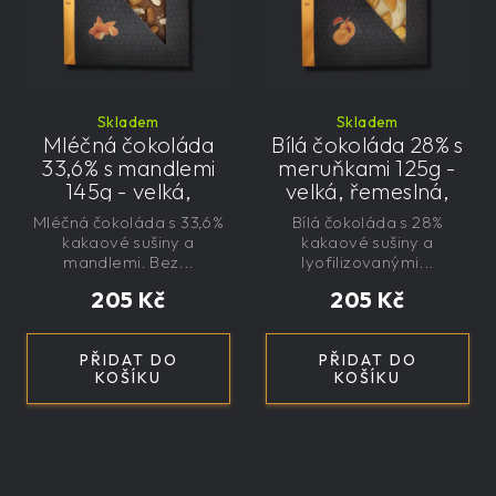
Skladem
Skladem
Mléčná čokoláda
Bílá čokoláda 28% s
33,6% s mandlemi
meruňkami 125g -
145g - velká,
velká, řemeslná,
řemeslná,
exkluzivní, dárková
Mléčná čokoláda s 33,6%
Bílá čokoláda s 28%
exkluzivní, dárková
kakaové sušiny a
kakaové sušiny a
mandlemi. Bez...
lyofilizovanými...
205 Kč
205 Kč
PŘIDAT DO
PŘIDAT DO
KOŠÍKU
KOŠÍKU