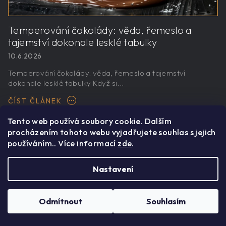
Temperování čokolády: věda, řemeslo a
tajemství dokonale lesklé tabulky
10.6.2026
Temperování čokolády: věda, řemeslo a tajemství
dokonale lesklé tabulky Když si...
ČÍST ČLÁNEK
Tento web používá soubory cookie. Dalším
procházením tohoto webu vyjadřujete souhlas s jejich
používáním.. Více informací
zde
.
Nastavení
Odebírat
Odmítnout
Souhlasím
newsletter