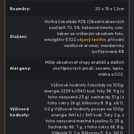
Rozměry
:
20 x 15 x 1,2cm
Hořká čokoláda 92% (Obsah kakaových
součástí 70, 5%, kakaová hmota, cukr,
kakao se sníženým obsahem tuku,
Složení
:
emulgátor E322
sójový lecitin
, přírodní
vanilkové aroma), mandarinky
lyofilizované 8%
Může obsahovat stopy arašídů a dalších
Alergeny
:
skořápkových plodů, sezamu, lepku,
mléka a SO2.
Výživové hodnoty čokolády na 100g:
energie 2259 kJ/540 kcal, tuky 38, 9 g (z
toho nasycené 23 g), sacharidy 31 g (z
toho cukry 26 g), bílkoviny 8, 8 g, sůl 0,
Výživové
02 g Výživové hodnoty posypu na 100g:
hodnoty
:
energie 1441 kJ / 345 kcal, Tuky 2 g, z
toho nasycené mastné kyseliny 0, 25 g,
Sacharidy 86, 7 g, z toho cukry 68, 8 g,
Vláknila 11, 7 g, Bílkoviny 5, 3 g, Sůl 0,