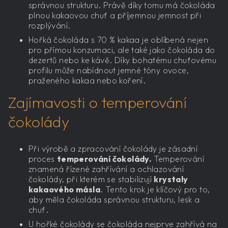
správnou strukturu. Právě díky tomu má čokoláda
plnou kakaovou chuť a příjemnou jemnost při
rozplývání.
Hořká čokoláda s 70 % kakaa je oblíbená nejen
pro přímou konzumaci, ale také jako čokoláda do
dezertů nebo ke kávě. Díky bohatému chuťovému
profilu může nabídnout jemné tóny ovoce,
praženého kakaa nebo koření.
Zajímavosti o temperování
čokolády
Při výrobě a zpracování čokolády je zásadní
proces
temperování čokolády.
Temperování
znamená řízené zahřívání a ochlazování
čokolády, při kterém se stabilizují
krystaly
kakaového másla
. Tento krok je klíčový pro to,
aby měla čokoláda správnou strukturu, lesk a
chuť.
U hořké čokolády se čokoláda nejprve zahřívá na