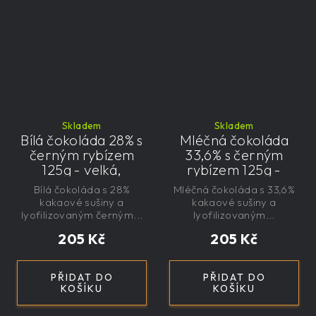
Skladem
Skladem
Bílá čokoláda 28% s
Mléčná čokoláda
černým rybízem
33,6% s černým
125g - velká,
rybízem 125g -
řemeslná,
velká, řemeslná,
Bílá čokoláda s 28%
Mléčná čokoláda s 33,6%
exkluzivní, dárková
exkluzivní, dárková
kakaové sušiny a
kakaové sušiny a
lyofilizovaným černým...
lyofilizovaným...
205 Kč
205 Kč
PŘIDAT DO
PŘIDAT DO
KOŠÍKU
KOŠÍKU