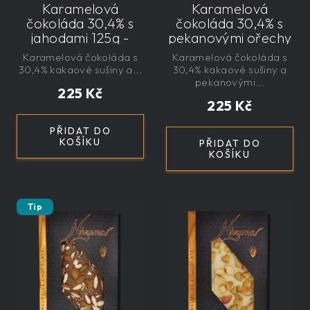
Karamelová
Karamelová
čokoláda 30,4% s
čokoláda 30,4% s
jahodami 125g -
pekanovými ořechy
velká, řemeslná,
145g - velká,
Karamelová čokoláda s
Karamelová čokoláda s
exkluzivní, dárková
řemeslná,
30,4% kakaové sušiny a...
30,4% kakaové sušiny a
exkluzivní, dárková
pekanovými...
225 Kč
225 Kč
PŘIDAT DO
KOŠÍKU
PŘIDAT DO
KOŠÍKU
Tip