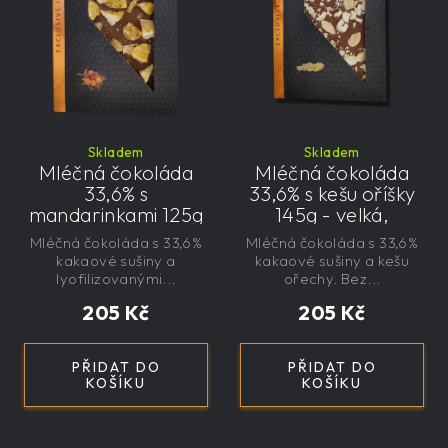
Skladem
Skladem
Mléčná čokoláda
Mléčná čokoláda
33,6% s
33,6% s kešu oříšky
mandarinkami 125g
145g - velká,
- velká, řemeslná,
řemeslná,
Mléčná čokoláda s 33,6%
Mléčná čokoláda s 33,6%
exkluzivní, dárková
exkluzivní, dárková
kakaové sušiny a
kakaové sušiny a kešu
lyofilizovanými...
ořechy. Bez...
205 Kč
205 Kč
PŘIDAT DO
PŘIDAT DO
KOŠÍKU
KOŠÍKU