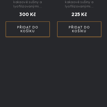
exkluzivní, dárková
exkluzivní, dárková i
kakaové sušiny a
kakaové sušiny a
lyofilizovanými...
lyofilizovanými...
300 Kč
225 Kč
PŘIDAT DO
PŘIDAT DO
KOŠÍKU
KOŠÍKU