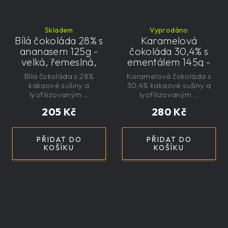
Skladem
Vyprodáno
Bílá čokoláda 28% s
Karamelová
ananasem 125g -
čokoláda 30,4% s
velká, řemeslná,
ementálem 145g -
exkluzivní, dárková
velká, řemeslná,
Bílá čokoláda s 28%
Karamelová čokoláda s
exkluzivní, dárková
kakaové sušiny a
30,4% kakaové sušiny a
lyofilizovaným...
lyofilizovaným...
205 Kč
280 Kč
PŘIDAT DO
PŘIDAT DO
KOŠÍKU
KOŠÍKU