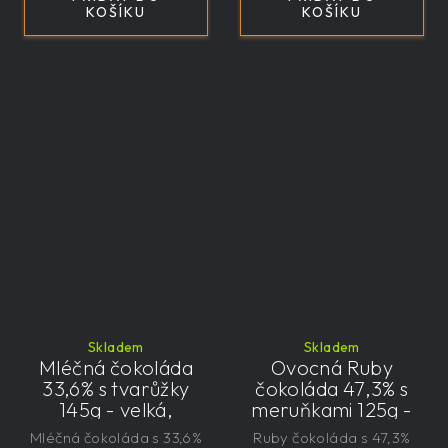
KOŠÍKU
KOŠÍKU
Skladem
Skladem
Mléčná čokoláda
Ovocná Ruby
33,6% s tvarůžky
čokoláda 47,3% s
145g - velká,
meruňkami 125g -
řemeslná,
velká, řemeslná,
Mléčná čokoláda s 33,6%
Ruby čokoláda s 47,3%