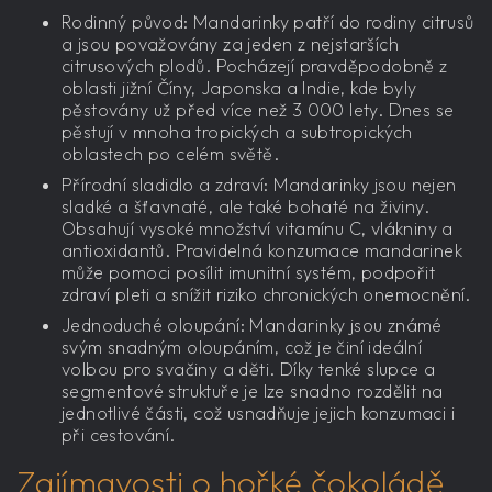
Rodinný původ: Mandarinky patří do rodiny citrusů
a jsou považovány za jeden z nejstarších
citrusových plodů. Pocházejí pravděpodobně z
oblasti jižní Číny, Japonska a Indie, kde byly
pěstovány už před více než 3 000 lety. Dnes se
pěstují v mnoha tropických a subtropických
oblastech po celém světě.
Přírodní sladidlo a zdraví: Mandarinky jsou nejen
sladké a šťavnaté, ale také bohaté na živiny.
Obsahují vysoké množství vitamínu C, vlákniny a
antioxidantů. Pravidelná konzumace mandarinek
může pomoci posílit imunitní systém, podpořit
zdraví pleti a snížit riziko chronických onemocnění.
Jednoduché oloupání: Mandarinky jsou známé
svým snadným oloupáním, což je činí ideální
volbou pro svačiny a děti. Díky tenké slupce a
segmentové struktuře je lze snadno rozdělit na
jednotlivé části, což usnadňuje jejich konzumaci i
při cestování.
Zajímavosti o hořké čokoládě