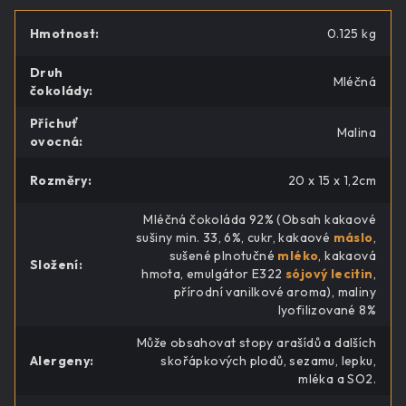
Hmotnost
:
0.125 kg
Druh
Mléčná
čokolády
:
Příchuť
Malina
ovocná
:
Rozměry
:
20 x 15 x 1,2cm
Mléčná čokoláda 92% (Obsah kakaové
sušiny min. 33, 6%, cukr, kakaové
máslo
,
sušené plnotučné
mléko
, kakaová
Složení
:
hmota, emulgátor E322
sójový lecitin
,
přírodní vanilkové aroma), maliny
lyofilizované 8%
Může obsahovat stopy arašídů a dalších
Alergeny
:
skořápkových plodů, sezamu, lepku,
mléka a SO2.