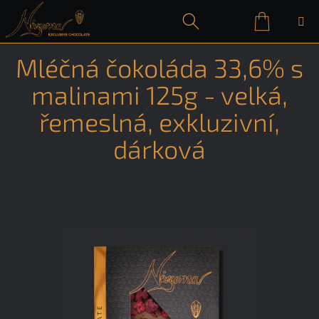
Přejít
na
obsah
Nákupn
Hledat
Přihlášení
Mléčná čokoláda 33,6% s
košík
malinami 125g - velká,
řemeslná, exkluzivní,
dárková