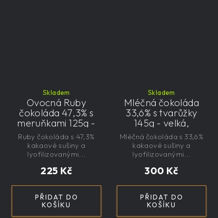
Skladem
Skladem
Ovocná Ruby
Mléčná čokoláda
čokoláda 47,3% s
33,6% s tvarůžky
meruňkami 125g -
145g - velká,
velká, řemeslná,
řemeslná,
Ruby čokoláda s 47,3%
Mléčná čokoláda s 33,6%
exkluzivní, dárková i
exkluzivní, dárková
kakaové sušiny a
kakaové sušiny a
lyofilizovanými...
lyofilizovanými...
225 Kč
300 Kč
PŘIDAT DO
PŘIDAT DO
KOŠÍKU
KOŠÍKU