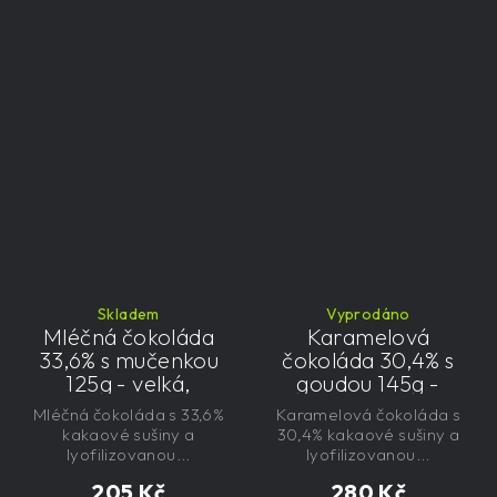
Skladem
Vyprodáno
Mléčná čokoláda
Karamelová
33,6% s mučenkou
čokoláda 30,4% s
125g - velká,
goudou 145g -
řemeslná,
velká, řemeslná,
Mléčná čokoláda s 33,6%
Karamelová čokoláda s
exkluzivní, dárková
exkluzivní, dárková
kakaové sušiny a
30,4% kakaové sušiny a
lyofilizovanou...
lyofilizovanou...
205 Kč
280 Kč