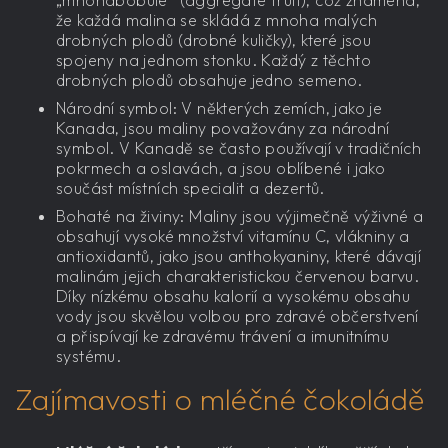
že každá malina se skládá z mnoha malých
drobných plodů (drobné kuličky), které jsou
spojeny na jednom stonku. Každý z těchto
drobných plodů obsahuje jedno semeno.
Národní symbol: V některých zemích, jako je
Kanada, jsou maliny považovány za národní
symbol. V Kanadě se často používají v tradičních
pokrmech a oslavách, a jsou oblíbené i jako
součást místních specialit a dezertů.
Bohaté na živiny: Maliny jsou výjimečně výživné a
obsahují vysoké množství vitamínu C, vlákniny a
antioxidantů, jako jsou anthokyaniny, které dávají
malinám jejich charakteristickou červenou barvu.
Díky nízkému obsahu kalorií a vysokému obsahu
vody jsou skvělou volbou pro zdravé občerstvení
a přispívají ke zdravému trávení a imunitnímu
systému.
Zajímavosti o mléčné čokoládě