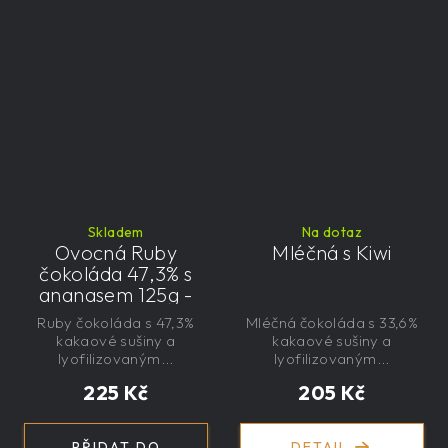
Skladem
Na dotaz
Ovocná Ruby
Mléčná s Kiwi
čokoláda 47,3% s
ananasem 125g -
velká, řemeslná,
Ruby čokoláda s 47,3%
Mléčná čokoláda s 33,6%
exkluzivní, dárková
kakaové sušiny a
kakaové sušiny a
lyofilizovaným...
lyofilizovaným...
225 Kč
205 Kč
PŘIDAT DO
DETAIL