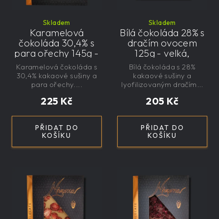
Skladem
Skladem
Karamelová
Bílá čokoláda 28% s
čokoláda 30,4% s
dračím ovocem
para ořechy 145g -
125g - velká,
velká, řemeslná,
řemeslná,
Karamelová čokoláda s
Bílá čokoláda s 28%
exkluzivní, dárková
exkluzivní, dárková
30,4% kakaové sušiny a
kakaové sušiny a
para ořechy....
lyofilizovaným dračím...
225 Kč
205 Kč
PŘIDAT DO
PŘIDAT DO
KOŠÍKU
KOŠÍKU