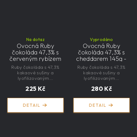
Na dotaz
Vyprodáno
Ovocná Ruby
Ovocná Ruby
čokoláda 47,3% s
čokoláda 47,3% s
červeným rybízem
cheddarem 145g -
125g - velká,
velká, řemeslná,
Ruby čokoláda s 47,3%
Ruby čokoláda s 47,3%
řemeslná,
exkluzivní, dárková
kakaové sušiny a
kakaové sušiny a
exkluzivní, dárková
lyofilizovaným...
lyofilizovaným...
225 Kč
280 Kč
DETAIL
DETAIL