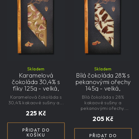
Skladem
Skladem
Karamelová
Bílá čokoláda 28% s
čokoláda 30,4% s
pekanovými ořechy
fíky 125g - velká,
145g - velká,
řemeslná,
řemeslná,
Karamelová čokoláda s
Bílá čokoláda s 28%
exkluzivní, dárková
exkluzivní, dárková
30,4% kakaové sušiny a...
kakaové sušiny a
pekanovými ořechy.
225 Kč
Bez...
205 Kč
PŘIDAT DO
KOŠÍKU
PŘIDAT DO