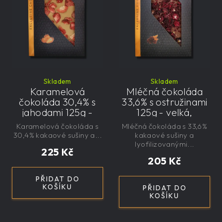
Skladem
Skladem
Karamelová
Mléčná čokoláda
čokoláda 30,4% s
33,6% s ostružinami
jahodami 125g -
125g - velká,
velká, řemeslná,
řemeslná,
Karamelová čokoláda s
Mléčná čokoláda s 33,6%
exkluzivní, dárková
exkluzivní, dárková
30,4% kakaové sušiny a...
kakaové sušiny a
lyofilizovanými...
225 Kč
205 Kč
PŘIDAT DO
KOŠÍKU
PŘIDAT DO
KOŠÍKU