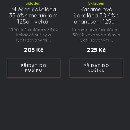
Skladem
Skladem
Mléčná čokoláda
Karamelová
33,6% s meruňkami
čokoláda 30,4% s
125g - velká,
ananasem 125g -
řemeslná,
velká, řemeslná,
Mléčná čokoláda s 33,6%
Karamelová čokoláda s
exkluzivní, dárková
exkluzivní, dárková
kakaové sušiny a
30,4% kakaové sušiny a
lyofilizovanými...
lyofilizovaným...
205 Kč
225 Kč
PŘIDAT DO
PŘIDAT DO
KOŠÍKU
KOŠÍKU