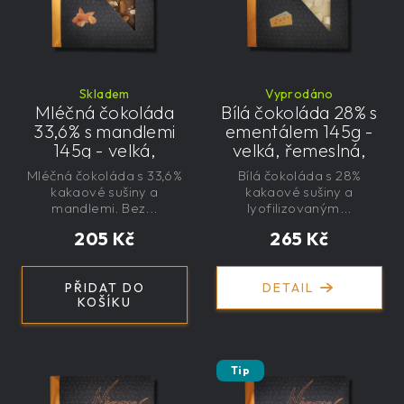
Skladem
Vyprodáno
Mléčná čokoláda
Bílá čokoláda 28% s
33,6% s mandlemi
ementálem 145g -
145g - velká,
velká, řemeslná,
řemeslná,
exkluzivní, dárková
Mléčná čokoláda s 33,6%
Bílá čokoláda s 28%
exkluzivní, dárková
kakaové sušiny a
kakaové sušiny a
mandlemi. Bez...
lyofilizovaným...
205 Kč
265 Kč
PŘIDAT DO
DETAIL
KOŠÍKU
Tip