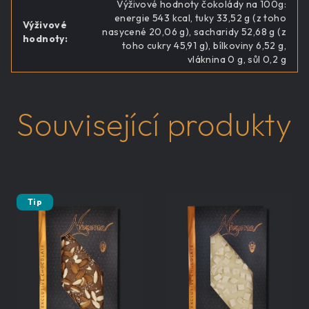
Výživové hodnoty čokolády na 100g:
energie 543 kcal, tuky 33,52 g (z toho
Výživové
nasycené 20,06 g), sacharidy 52,68 g (z
hodnoty
:
toho cukry 45,91 g), bílkoviny 6,52 g,
vláknina 0 g, sůl 0,2 g
Související produkty
Tip