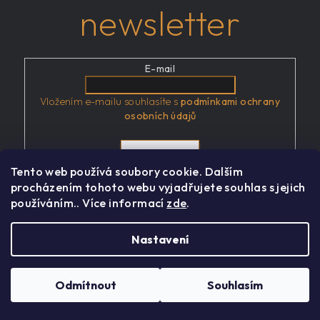
newsletter
E-mail
Vložením e-mailu souhlasíte s
podmínkami ochrany
osobních údajů
Přihlásit se
Tento web používá soubory cookie. Dalším
procházením tohoto webu vyjadřujete souhlas s jejich
používáním.. Více informací
zde
.
Z
á
Nastavení
p
a
Odmítnout
Souhlasím
t