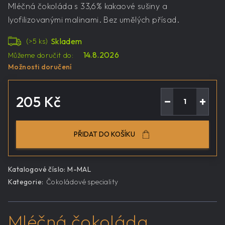
Mléčná čokoláda s 33,6% kakaové sušiny a
lyofilizovanými malinami. Bez umělých přísad.
Skladem
(>5 ks)
14.8.2026
Můžeme doručit do:
Možnosti doručení
205 Kč
−
+
Měrná
cena:
PŘIDAT DO KOŠÍKU
Katalogové číslo:
M-MAL
Kategorie
:
Čokoládové speciality
Mléčná čokoláda