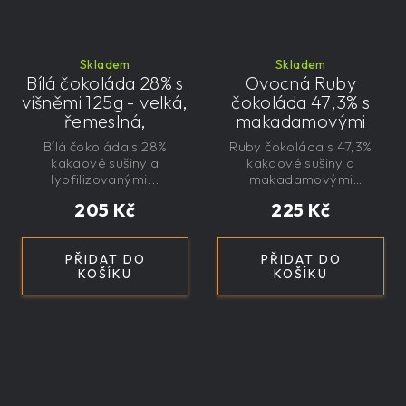
Skladem
Skladem
Bílá čokoláda 28% s
Ovocná Ruby
višněmi 125g - velká,
čokoláda 47,3% s
řemeslná,
makadamovými
exkluzivní, dárková
ořechy 145g - velká,
Bílá čokoláda s 28%
Ruby čokoláda s 47,3%
řemeslná,
kakaové sušiny a
kakaové sušiny a
exkluzivní, dárková
lyofilizovanými...
makadamovými
ořechy....
205 Kč
225 Kč
PŘIDAT DO
PŘIDAT DO
KOŠÍKU
KOŠÍKU