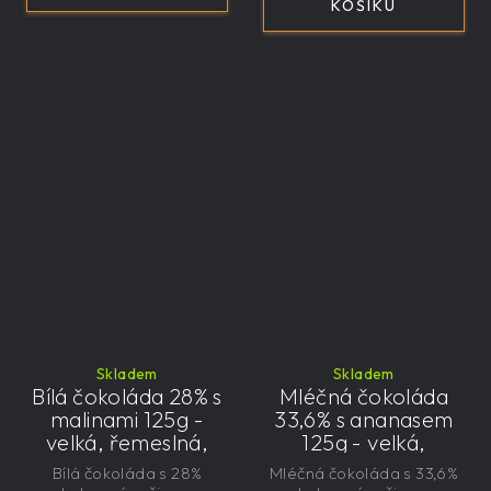
KOŠÍKU
Skladem
Skladem
Bílá čokoláda 28% s
Mléčná čokoláda
malinami 125g -
33,6% s ananasem
velká, řemeslná,
125g - velká,
exkluzivní, dárková
řemeslná,
Bílá čokoláda s 28%
Mléčná čokoláda s 33,6%
exkluzivní, dárková