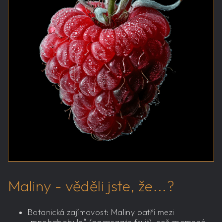
Maliny - věděli jste, že...?
Botanická zajímavost: Maliny patří mezi
„mnohabobule“ (aggregate fruit), což znamená,