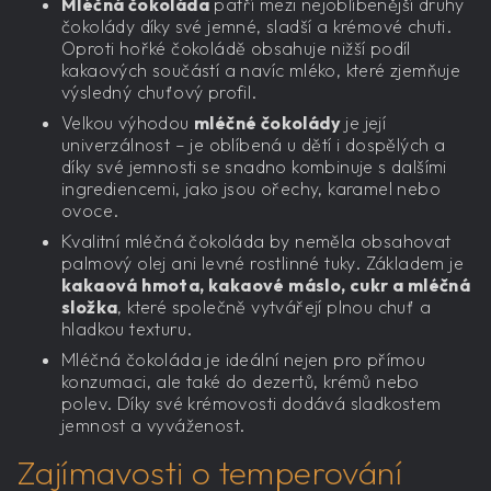
Mléčná čokoláda
patří mezi nejoblíbenější druhy
čokolády díky své jemné, sladší a krémové chuti.
Oproti hořké čokoládě obsahuje nižší podíl
kakaových součástí a navíc mléko, které zjemňuje
výsledný chuťový profil.
Velkou výhodou
mléčné čokolády
je její
univerzálnost – je oblíbená u dětí i dospělých a
díky své jemnosti se snadno kombinuje s dalšími
ingrediencemi, jako jsou ořechy, karamel nebo
ovoce.
Kvalitní mléčná čokoláda by neměla obsahovat
palmový olej ani levné rostlinné tuky. Základem je
kakaová hmota, kakaové máslo, cukr a mléčná
složka
, které společně vytvářejí plnou chuť a
hladkou texturu.
Mléčná čokoláda je ideální nejen pro přímou
konzumaci, ale také do dezertů, krémů nebo
polev. Díky své krémovosti dodává sladkostem
jemnost a vyváženost.
Zajímavosti o temperování