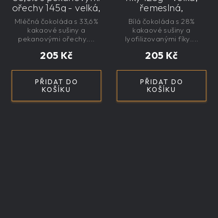
ořechy 145g - velká,
řemeslná,
řemeslná,
exkluzivní, dárková
Mléčná čokoláda s 33,6%
Bílá čokoláda s 28%
exkluzivní, dárková
kakaové sušiny a
kakaové sušiny a
pekanovými ořechy....
lyofilizovanými fíky....
205 Kč
205 Kč
PŘIDAT DO
PŘIDAT DO
KOŠÍKU
KOŠÍKU