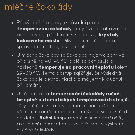
mléčné čokolády
Při výrobě čokolády je zásadní proces
temperování čokolády
, tedy řízené zahřívání a
ochlazování, při kterém se stabilizují
krystaly
kakaového másla
. Díky tomu má čokoláda
správnou strukturu, lesk a chuť.
U mléčné čokolády se čokoláda nejprve zahřívá
přibližně na 40–45 °C, poté se ochlazuje a
následně
temperuje na pracovní teplotu
kolem
29–30 °C. Tento postup zajišťuje, že výsledná
čokoláda je pevná, hladká a má jemné křupnutí
při lámání.
U nás probíhá
temperování čokolády ručně,
bez plně automatických tempírovacích strojů.
Díky ručnímu zpracování máme nad každou
várkou maximální kontrolu a můžeme se soustředit
na detail.
Ruční
temperování je sice náročnější,
ale umožňuje dosáhnout vysoké kvality výsledné
mléčné čokolády.