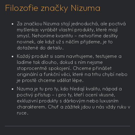
Filozofie značky Nizuma
Za značkou Nizuma stojí jednoduchá, ale poctivá
myšlenka: vyrábět vlastní produkty, které mají
smysl. Nehoníme kvantitu – netvoříme desítky
novinek, ale když už s něčím přijdeme, je to
dotažené do detailu.
Každý produkt si sami navrhujeme, testujeme a
ladíme tak dlouho, dokud s ním nejsme
stoprocentně spokojení. Chceme přinášet
originální a funkční věci, které na trhu chybí nebo
je prostě chceme udělat lépe.
Nizuma je tu pro ty, kdo hledají kvalitu, nápad a
poctivý přístup – i pro ty, kteří ocení vkusné,
exkluzivní produkty s dárkovým nebo luxusním
charakterem. Chuť a zážitek jdou u nás vždy ruku v
ruce.