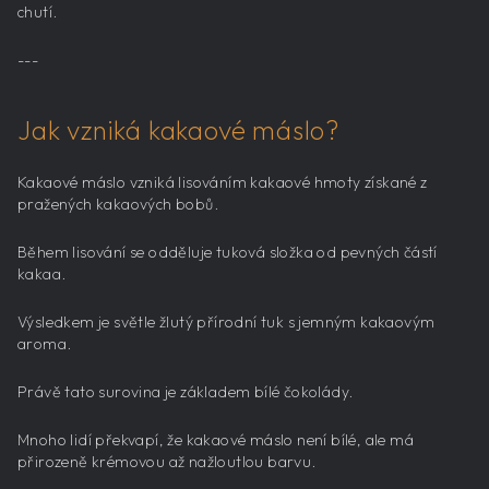
chutí.
---
Jak vzniká kakaové máslo?
Kakaové máslo vzniká lisováním kakaové hmoty získané z
pražených kakaových bobů.
Během lisování se odděluje tuková složka od pevných částí
kakaa.
Výsledkem je světle žlutý přírodní tuk s jemným kakaovým
aroma.
Právě tato surovina je základem bílé čokolády.
Mnoho lidí překvapí, že kakaové máslo není bílé, ale má
přirozeně krémovou až nažloutlou barvu.