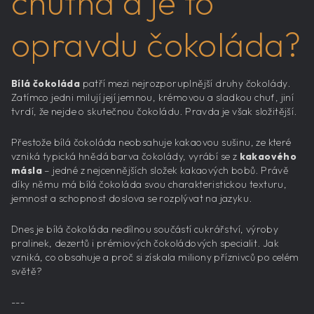
chutná a je to
opravdu čokoláda?
Bílá čokoláda
patří mezi nejrozporuplnější druhy čokolády.
Zatímco jedni milují její jemnou, krémovou a sladkou chuť, jiní
tvrdí, že nejde o skutečnou čokoládu. Pravda je však složitější.
Přestože bílá čokoláda neobsahuje kakaovou sušinu, ze které
vzniká typická hnědá barva čokolády, vyrábí se z
kakaového
másla
– jedné z nejcennějších složek kakaových bobů. Právě
díky němu má bílá čokoláda svou charakteristickou texturu,
jemnost a schopnost doslova se rozplývat na jazyku.
Dnes je bílá čokoláda nedílnou součástí cukrářství, výroby
pralinek, dezertů i prémiových čokoládových specialit. Jak
vzniká, co obsahuje a proč si získala miliony příznivců po celém
světě?
---