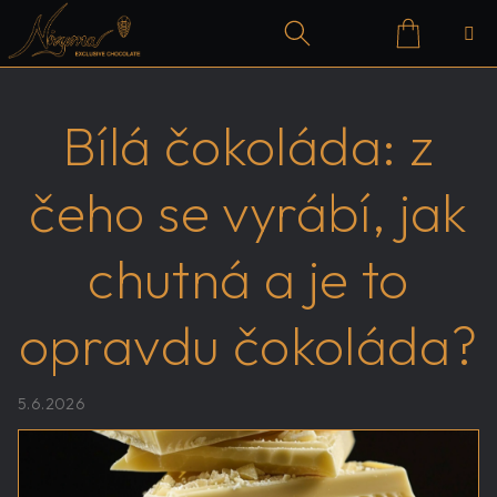
Přejít
na
obsah
Nákupn
Hledat
Přihlášení
Bílá čokoláda: z
košík
čeho se vyrábí, jak
chutná a je to
opravdu čokoláda?
5.6.2026