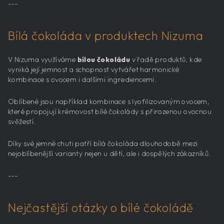
---
Bílá čokoláda v produktech Nizuma
V Nizuma využíváme
bílou čokoládu
v řadě produktů, kde
vyniká její jemnost a schopnost vytvářet harmonické
kombinace s ovocem i dalšími ingrediencemi.
Oblíbené jsou například kombinace s lyofilizovaným ovocem,
které propojují krémovost bílé čokolády s přirozenou ovocnou
svěžestí.
Díky své jemné chuti patří bílá čokoláda dlouhodobě mezi
nejoblíbenější varianty nejen u dětí, ale i dospělých zákazníků.
---
Nejčastější otázky o bílé čokoládě