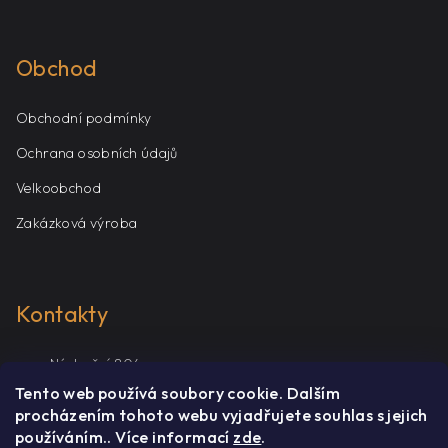
Obchod
Obchodní podmínky
Ochrana osobních údajů
Velkoobchod
Zakázková výroba
Kontakty
Nádražní 804,
768 24 Hulín
Tento web používá soubory cookie. Dalším
procházením tohoto webu vyjadřujete souhlas s jejich
+420 604 738 217
používáním.. Více informací
zde
.