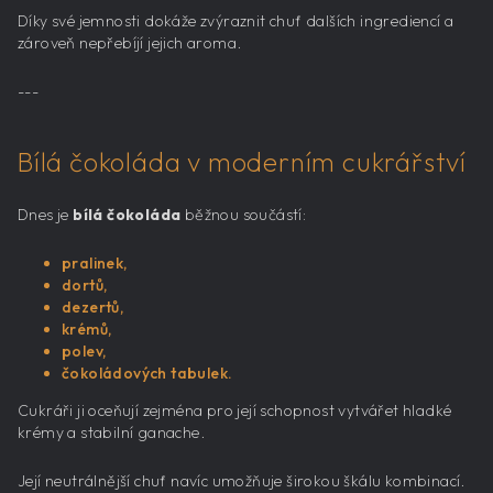
Díky své jemnosti dokáže zvýraznit chuť dalších ingrediencí a
zároveň nepřebíjí jejich aroma.
---
Bílá čokoláda v moderním cukrářství
Dnes je
bílá čokoláda
běžnou součástí:
pralinek,
dortů,
dezertů,
krémů,
polev,
čokoládových tabulek.
Cukráři ji oceňují zejména pro její schopnost vytvářet hladké
krémy a stabilní ganache.
Její neutrálnější chuť navíc umožňuje širokou škálu kombinací.