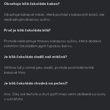
Obsahuje bílá čokoláda kakao?
Obsahuje kakaové máslo, které pochází z kakaových bobů, ale
neobsahuje kakaovou sušinu.
Proč je bílá čokoláda bílá?
Protože neobsahuje tmavou kakaovou sušinu, která dodává
ostatním čokoládám jejich typickou barvu.
Je bílá čokoláda sladší než mléčná?
Většina lidí ji vnímá jako sladší, protože postrádá hořké
kakaové tóny.
Je bílá čokoláda vhodná na pečení?
Ano. Díky své textuře a chuti patří mezi velmi oblíbené suroviny
v cukrářství.
---