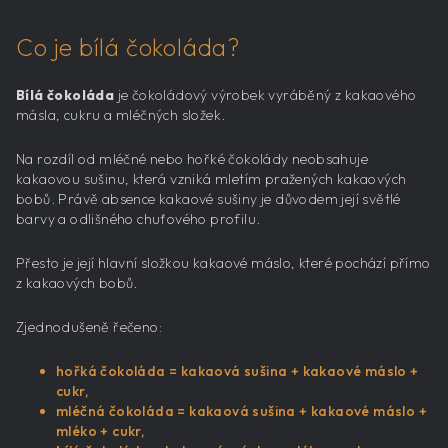
Co je bílá čokoláda?
Bílá čokoláda
je čokoládový výrobek vyráběný z kakaového
másla, cukru a mléčných složek.
Na rozdíl od mléčné nebo hořké čokolády neobsahuje
kakaovou sušinu, která vzniká mletím pražených kakaových
bobů. Právě absence kakaové sušiny je důvodem její světlé
barvy a odlišného chuťového profilu.
Přesto je její hlavní složkou kakaové máslo, které pochází přímo
z kakaových bobů.
Zjednodušeně řečeno:
hořká čokoláda = kakaová sušina + kakaové máslo +
cukr,
mléčná čokoláda = kakaová sušina + kakaové máslo +
mléko + cukr,