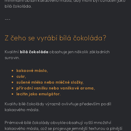
minimální obsah kakaového másla, aby mohl být označen jako
bílá čokoláda.
---
Z čeho se vyrábí bílá čokoláda?
Kvalitní
bílá čokoláda
obsahuje jen několik základních
surovin.
kakaové máslo,
cukr,
sušené mléko nebo mléčné složky,
přírodní vanilku nebo vanilkové aroma,
lecitin jako emulgátor.
Kvalitu bílé čokolády výrazně ovlivňuje především podíl
kakaového másla.
Prémiové bílé čokolády obvykle obsahují vyšší množství
kakaového másla, což se projevuje jemnější texturou a plnější