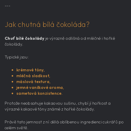
---
Jak chutná bílá čokoláda?
Chuť bílé čokolády
je výrazně odlišná od mléčné i hořké
čokolády.
Typické jsou:
krémové tóny,
mléčná sladkost,
máslová textura,
jemné vanilkové aroma,
sametová konzistence.
Protože neobsahuje kakaovou sušinu, chybí jí hořkost a
výrazné kakaové tóny známé z hořké čokolády.
Právě tato jemnost z ní dělá oblíbenou ingredienci cukrářů po
celém světě.