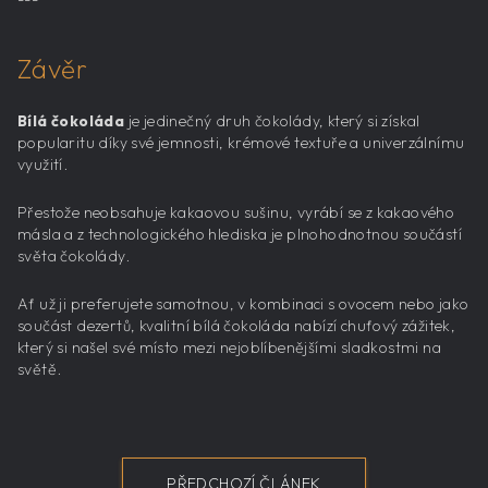
Závěr
Bílá čokoláda
je jedinečný druh čokolády, který si získal
popularitu díky své jemnosti, krémové textuře a univerzálnímu
využití.
Přestože neobsahuje kakaovou sušinu, vyrábí se z kakaového
másla a z technologického hlediska je plnohodnotnou součástí
světa čokolády.
Ať už ji preferujete samotnou, v kombinaci s ovocem nebo jako
součást dezertů, kvalitní bílá čokoláda nabízí chuťový zážitek,
který si našel své místo mezi nejoblíbenějšími sladkostmi na
světě.
PŘEDCHOZÍ ČLÁNEK