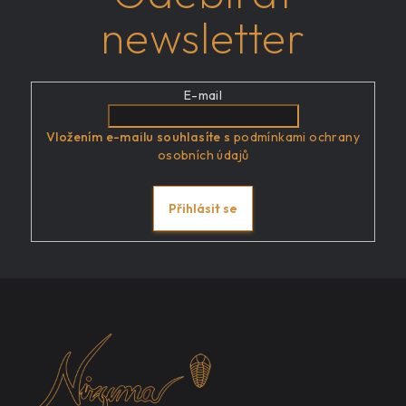
newsletter
E-mail
Vložením e-mailu souhlasíte s
podmínkami ochrany
osobních údajů
Přihlásit se
Z
á
p
a
t