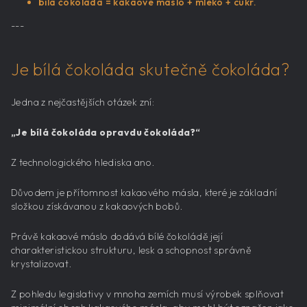
bílá čokoláda = kakaové máslo + mléko + cukr.
---
Je bílá čokoláda skutečně čokoláda?
Jedna z nejčastějších otázek zní:
„Je bílá čokoláda opravdu čokoláda?“
Z technologického hlediska ano.
Důvodem je přítomnost kakaového másla, které je základní
složkou získávanou z kakaových bobů.
Právě kakaové máslo dodává bílé čokoládě její
charakteristickou strukturu, lesk a schopnost správně
krystalizovat.
Z pohledu legislativy v mnoha zemích musí výrobek splňovat