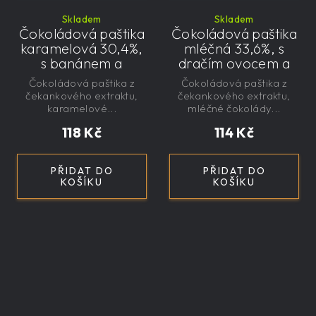
Skladem
Skladem
Čokoládová paštika
Čokoládová paštika
karamelová 30,4%,
mléčná 33,6%, s
s banánem a
dračím ovocem a
čekankovým
čekankovým
Čokoládová paštika z
Čokoládová paštika z
sirupem 100g -
sirupem 100g -
čekankového extraktu,
čekankového extraktu,
nízkokalorická,
nízkokalorická,
karamelové...
mléčné čokolády...
řemeslná
řemeslná
118 Kč
114 Kč
Nízkokalorická, s
čekankovým
sirupem, banán
PŘIDAT DO
PŘIDAT DO
KOŠÍKU
KOŠÍKU