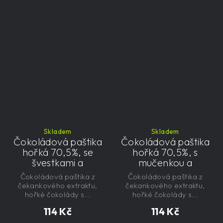
Skladem
Skladem
Čokoládová paštika
Čokoládová paštika
hořká 70,5%, se
hořká 70,5%, s
švestkami a
mučenkou a
čekankovým
čekankovým
Čokoládová paštika z
Čokoládová paštika z
sirupem 100g -
sirupem 100g -
čekankového extraktu,
čekankového extraktu,
nízkokalorická,
nízkokalorická,
hořké čokolády s...
hořké čokolády s...
řemeslná
řemeslná
114 Kč
114 Kč