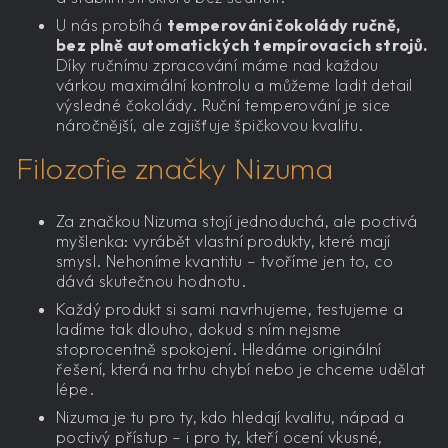
U nás probíhá
temperování čokolády ručně,
bez plně automatických tempírovacích strojů.
Díky ručnímu zpracování máme nad každou
várkou maximální kontrolu a můžeme ladit detail
výsledné čokolády. Ruční temperování je sice
náročnější, ale zajišťuje špičkovou kvalitu.
Filozofie značky Nizuma
Za značkou Nizuma stojí jednoduchá, ale poctivá
myšlenka: vyrábět vlastní produkty, které mají
smysl. Nehoníme kvantitu – tvoříme jen to, co
dává skutečnou hodnotu.
Každý produkt si sami navrhujeme, testujeme a
ladíme tak dlouho, dokud s ním nejsme
stoprocentně spokojení. Hledáme originální
řešení, která na trhu chybí nebo je chceme udělat
lépe.
Nizuma je tu pro ty, kdo hledají kvalitu, nápad a
poctivý přístup – i pro ty, kteří ocení vkusné,