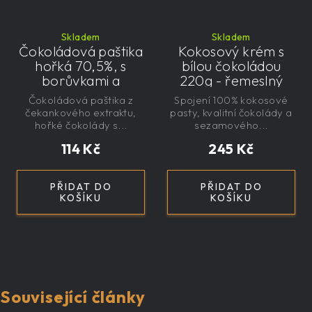
Skladem
Skladem
Čokoládová paštika
Kokosový krém s
hořká 70,5%, s
bílou čokoládou
borůvkami a
220g - řemeslný
čekankovým
Čokoládová paštika z
Spojení 100% kokosové
sirupem 100g -
čekankového extraktu,
pasty, kvalitní čokolády a
nízkokalorická,
hořké čokolády s...
sezamového...
řemeslná
114 Kč
245 Kč
PŘIDAT DO
PŘIDAT DO
KOŠÍKU
KOŠÍKU
Související články