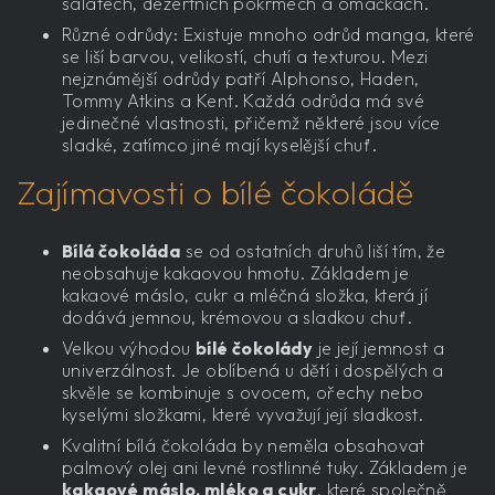
salátech, dezertních pokrmech a omáčkách.
Různé odrůdy: Existuje mnoho odrůd manga, které
se liší barvou, velikostí, chutí a texturou. Mezi
nejznámější odrůdy patří Alphonso, Haden,
Tommy Atkins a Kent. Každá odrůda má své
jedinečné vlastnosti, přičemž některé jsou více
sladké, zatímco jiné mají kyselější chuť.
Zajímavosti o bílé čokoládě
Bílá čokoláda
se od ostatních druhů liší tím, že
neobsahuje kakaovou hmotu. Základem je
kakaové máslo, cukr a mléčná složka, která jí
dodává jemnou, krémovou a sladkou chuť.
Velkou výhodou
bílé čokolády
je její jemnost a
univerzálnost. Je oblíbená u dětí i dospělých a
skvěle se kombinuje s ovocem, ořechy nebo
kyselými složkami, které vyvažují její sladkost.
Kvalitní bílá čokoláda by neměla obsahovat
palmový olej ani levné rostlinné tuky. Základem je
kakaové máslo, mléko a cukr
, které společně