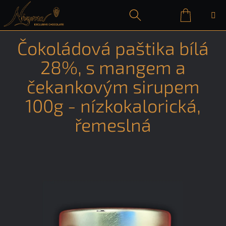
Přejít
na
obsah
Nákupn
Hledat
Přihlášení
Čokoládová paštika bílá
košík
28%, s mangem a
čekankovým sirupem
100g - nízkokalorická,
řemeslná