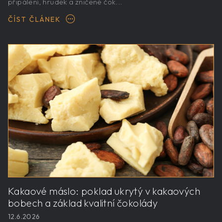
připálení, hrudek a zničené čok...
ČÍST ČLÁNEK
Kakaové máslo: poklad ukrytý v kakaových
bobech a základ kvalitní čokolády
12.6.2026