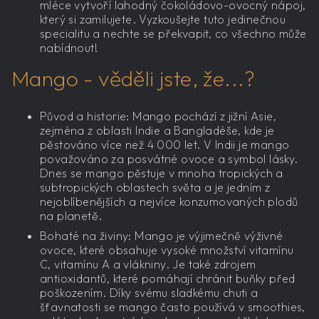
mléce vytvoří lahodný čokoládovo-ovocný nápoj,
který si zamilujete. Vyzkoušejte tuto jedinečnou
specialitu a nechte se překvapit, co všechno může
nabídnout!
Mango - věděli jste, že...?
Původ a historie: Mango pochází z jižní Asie,
zejména z oblasti Indie a Bangladéše, kde je
pěstováno více než 4 000 let. V Indii je mango
považováno za posvátné ovoce a symbol lásky.
Dnes se mango pěstuje v mnoha tropických a
subtropických oblastech světa a je jedním z
nejoblíbenějších a nejvíce konzumovaných plodů
na planetě.
Bohaté na živiny: Mango je výjimečně výživné
ovoce, které obsahuje vysoké množství vitamínu
C, vitamínu A a vlákniny. Je také zdrojem
antioxidantů, které pomáhají chránit buňky před
poškozením. Díky svému sladkému chuti a
šťavnatosti se mango často používá v smoothies,