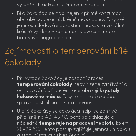
vytvářejí hladkou a krémovou strukturu.
Bílá čokoláda se hodí nejen k přímé konzumaci,
ale také do dezertů, krémů nebo polev. Díky své
jemnosti dodává sladkostem hebkost a vizuálně
krásně vynikne v kombinaci s ovocem nebo
barevnými ingrediencemi.
Zajímavosti o temperování bílé
čokolády
Při výrobě čokolády je zásadní proces
temperování čokolády
, tedy řízené zahřívání a
ochlazování, při kterém se stabilizují
krystaly
kakaového másla
. Díky tomu má čokoláda
správnou strukturu, lesk a pevnost.
U bílé čokolády se čokoláda nejprve zahřívá
přibližně na 40–45 °C, poté se ochlazuje a
následně
temperuje na pracovní teplotu
kolem
28–29 °C. Tento postup zajišťuje jemnou, hladkou
a stabilní strukturu bez šednutí.