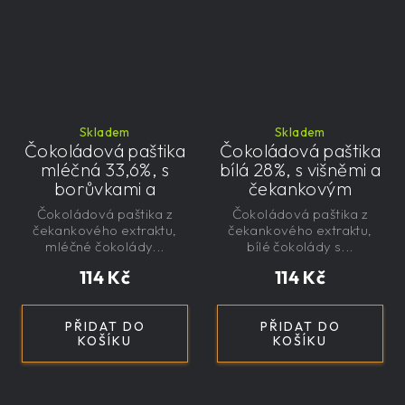
Skladem
Skladem
Čokoládová paštika
Čokoládová paštika
mléčná 33,6%, s
bílá 28%, s višněmi a
borůvkami a
čekankovým
čekankovým
sirupem 100g -
Čokoládová paštika z
Čokoládová paštika z
sirupem 100g -
nízkokalorická,
čekankového extraktu,
čekankového extraktu,
nízkokalorická,
řemeslná
mléčné čokolády...
bílé čokolády s...
řemeslná
114 Kč
114 Kč
PŘIDAT DO
PŘIDAT DO
KOŠÍKU
KOŠÍKU