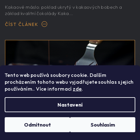
Kakaové máslo: poklad ukrytý v kakaových bobech a
základ kvalitní čokolády Kaka...
ČÍST ČLÁNEK
Tento web používá soubory cookie. Dalším
procházením tohoto webu vyjadřujete souhlas s jejich
používáním.. Více informací
zde
.
Nastavení
Odmítnout
Souhlasím
Temperování čokolády: věda, řemeslo a