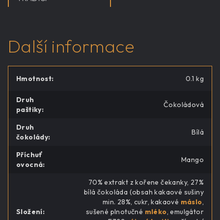
Další informace
Hmotnost
:
0.1 kg
Druh
Čokoládová
paštiky
:
Druh
Bílá
čokolády
:
Příchuť
Mango
ovocná
:
70% extrakt z kořene čekanky, 27%
bílá čokoláda (obsah kakaové sušiny
min. 28%, cukr, kakaové
máslo
,
Složení
:
sušené plnotučné
mléko
, emulgátor