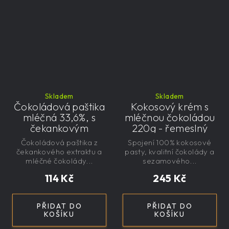
Skladem
Skladem
Čokoládová paštika
Kokosový krém s
mléčná 33,6%, s
mléčnou čokoládou
čekankovým
220g - řemeslný
sirupem 100g -
Čokoládová paštika z
Spojení 100% kokosové
nízkokalorická,
čekankového extraktu a
pasty, kvalitní čokolády a
řemeslná
mléčné čokolády...
sezamového...
114 Kč
245 Kč
PŘIDAT DO
PŘIDAT DO
KOŠÍKU
KOŠÍKU