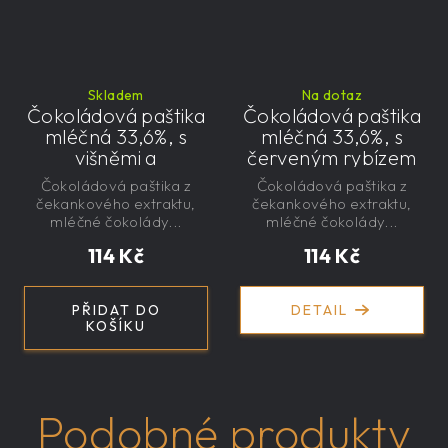
Skladem
Na dotaz
Čokoládová paštika
Čokoládová paštika
mléčná 33,6%, s
mléčná 33,6%, s
višněmi a
červeným rybízem
čekankovým
a čekankovým
Čokoládová paštika z
Čokoládová paštika z
sirupem 100g -
sirupem 100g -
čekankového extraktu,
čekankového extraktu,
nízkokalorická,
nízkokalorická,
mléčné čokolády...
mléčné čokolády...
řemeslná
řemeslná
114 Kč
114 Kč
PŘIDAT DO
DETAIL
KOŠÍKU
Podobné produkty