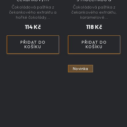
sirupem 100g -
čekankovým
Čokoládová paštika z
Čokoládová paštika z
nízkokalorická,
sirupem 100g -
čekankového extraktu a
čekankového extraktu,
řemeslná
nízkokalorická,
hořké čokolády...
karamelové...
řemeslná
114 Kč
118 Kč
PŘIDAT DO
PŘIDAT DO
KOŠÍKU
KOŠÍKU
Novinka