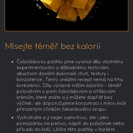
Mlsejte téměř bez kalorií
Čokoládovou paštiku jsme vyvinuli díky vlastnímu
experimentování a důkladnému testování,
abychom dosáhli dokonalé chuti, textury i
konzistence. Tento unikátní recept nemá na trhu
konkurenci. Díky výrazně nižším kaloriím - téměř
polovičním o proti čokoládovým a oříškovým
krémům, které znáte si ji můžete dopřát bez
výčitek, ale doporučujeme konzumaci s mírou kvůli
přirozeným účinkům čekankového sirupu.
Vychutnáte si ji nejen samotnou, ale i jako
pomazánku na pečivo, náplň do palačinek nebo
přísadu do kaší. Lžička této paštiky v horkém