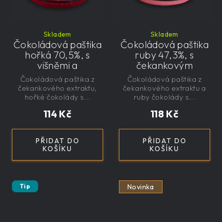
Skladem
Skladem
Čokoládová paštika
Čokoládová paštika
hořká 70,5%, s
ruby 47,3%, s
višněmi a
čekankovým
čekankovým
sirupem 100g -
Čokoládová paštika z
Čokoládová paštika z
sirupem 100g -
nízkokalorická,
čekankového extraktu,
čekankového extraktu a
nízkokalorická,
řemeslná
hořké čokolády s...
ruby čokolády s...
řemeslná
114 Kč
118 Kč
PŘIDAT DO
PŘIDAT DO
KOŠÍKU
KOŠÍKU
Tip
Novinka