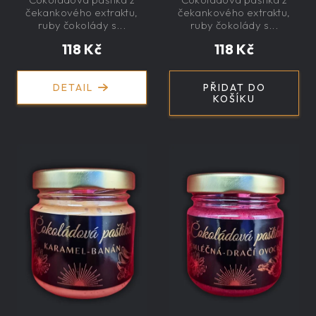
sirupem 100g -
sirupem 100g -
čekankového extraktu,
čekankového extraktu,
nízkokalorická,
nízkokalorická,
ruby čokolády s...
ruby čokolády s...
řemeslná
řemeslná
118 Kč
118 Kč
Nízkokalorická, s
čekankovým
sirupem, červený
DETAIL
PŘIDAT DO
rybíz
KOŠÍKU