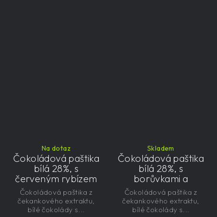
Na dotaz
Skladem
Čokoládová paštika
Čokoládová paštika
bílá 28%, s
bílá 28%, s
červeným rybízem
borůvkami a
a čekankovým
čekankovým
Čokoládová paštika z
Čokoládová paštika z
sirupem 100g -
sirupem 100g -
čekankového extraktu,
čekankového extraktu,
nízkokalorická,
nízkokalorická,
bílé čokolády s...
bílé čokolády s...