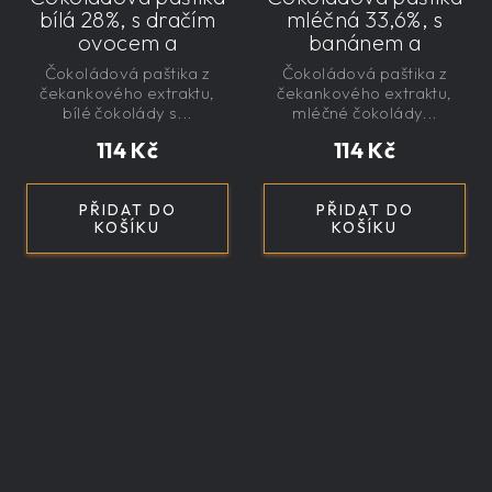
bílá 28%, s dračím
mléčná 33,6%, s
ovocem a
banánem a
čekankovým
čekankovým
Čokoládová paštika z
Čokoládová paštika z
sirupem 100g -
sirupem 100g -
čekankového extraktu,
čekankového extraktu,
nízkokalorická,
nízkokalorická,
bílé čokolády s...
mléčné čokolády...
řemeslná
řemeslná
114 Kč
114 Kč
PŘIDAT DO
PŘIDAT DO
KOŠÍKU
KOŠÍKU