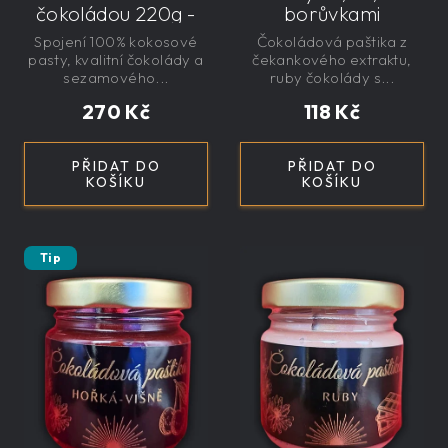
čokoládou 220g -
borůvkami
řemeslný
čekankovým
Spojení 100% kokosové
Čokoládová paštika z
sirupem 100g -
pasty, kvalitní čokolády a
čekankového extraktu,
nízkokalorická,
sezamového...
ruby čokolády s...
řemeslná
270 Kč
118 Kč
PŘIDAT DO
PŘIDAT DO
KOŠÍKU
KOŠÍKU
Tip