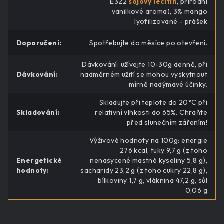
E322
sójový lecitin
, přírodní
vanilkové aroma), 3% mango
lyofilizované - prášek
Doporučení
:
Spotřebujte do měsíce po otevření.
Dávkování: užívejte 10-30g denně, při
Dávkování
:
nadměrném užití se mohou vyskytnout
mírně nadýmavé účinky.
Skladujte při teplote do 20°C při
Skladování
:
relativní vlhkosti do 65%. Chraňte
před slunečním zářením!
Výživové hodnoty na 100g: energie
276 kcal, tuky 9,7 g (z toho
Energetické
nenasycené mastné kyseliny 5,8 g),
hodnoty
:
sacharidy 23,2 g (z toho cukry 22,8 g),
bílkoviny 1,7 g, vláknina 47,2 g, sůl
0,06 g