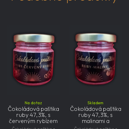
Na dotaz
Skladem
Čokoládová paštika
Čokoládová paštika
ruby 47,3%, s
ruby 47,3%, s
červeným rybízem
malinami a
a čekankovým
čekankovým
Čokoládová paštika z
Čokoládová paštika z