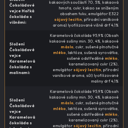
kakaových součástí 70, 5%, kakaová
Čokoládové
hmota, cukr, kakao se sníženým
vejce Hořká
obsahem tuku, emulgátor E322
čokoláda s
sójový lecitin
, přírodní vanilkové
višněmi
:
aroma) lyofilizované višně drť 4,1%
Karamelová čokoláda 95,9% (Obsah
kakaové sušiny min. 30, 4%, kakaové
Složení
máslo
, cukr, sušené plnotučné
Čokoládové
mléko
, laktóza, sušená syrovátka,
vejce
sušené odstředěné
mléko
,
Karamelová
karamelizovaný cukr (2%),
čokoláda s
emulgátor
sójový lecitin
, přírodní
malinami
:
vanilkové aroma, sůl) lyofilizované
maliny drť 4,1%
Karamelová čokoláda 95,9% (Obsah
kakaové sušiny min. 30, 4%, kakaové
Složení
máslo
, cukr, sušené plnotučné
Čokoládové
mléko
, laktóza, sušená syrovátka,
vejce
sušené odstředěné
mléko
,
Karamelová
karamelizovaný cukr (2%),
čokoláda s
emulgátor
sójový lecitin
, přírodní