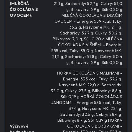
(MLÉČNÁ
21,1 g, Sacharidy: 52,7 g, Cukry: 51,0
ČOKOLÁDA S
g, Bílkoviny: 6,9 g, Sůl: 0,20 g
OVOCEM)
:
MLÉČNÁ ČOKOLÁDA S DRAČÍM
OVOCEM - Energie: 559 kcal, Tuky:
35,2 g, Nasycené MK: 21,1 g,
Sacharidy: 52,7 g, Cukry: 50,2 g,
Bílkoviny: 7,0 g, Sůl: 0,20 g MLÉČNÁ
ČOKOLÁDA S VIŠNĚMI - Energie:
555 kcal, Tuky: 35,0 g, Nasycené MK:
21,2 g, Sacharidy: 51,8 g, Cukry: 50,4
g, Bílkoviny: 6,9 g, Sůl: 0,20 g
HOŘKÁ ČOKOLÁDA S MALINAMI -
Energie: 533 kcal, Tuky: 37,2 g,
Nasycené MK: 22,0 g, Sacharidy:
32,0 g, Cukry: 27,5 g, Bílkoviny: 8,6 g,
Sůl: 0,19 g HOŘKÁ ČOKOLÁDA S
JAHODAMI - Energie: 535 kcal, Tuky:
37,4 g, Nasycené MK: 22,1 g,
Sacharidy: 32,6 g, Cukry: 28,4 g,
Bílkoviny: 8,7 g, Sůl: 0,19 g HOŘKÁ
Výživové
ČOKOLÁDA S BORŮVKAMI -
hodnoty na
Energie: 538 kcal, Tuky: 37,3 g,