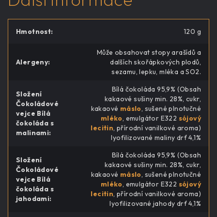
Hmotnost
:
120 g
Může obsahovat stopy arašídů a
Alergeny
:
dalších skořápkových plodů,
sezamu, lepku, mléka a SO2.
Bílá čokoláda 95,9% (Obsah
Složení
kakaové sušiny min. 28%, cukr,
Čokoládové
kakaové
máslo
, sušené plnotučné
vejce Bílá
mléko
, emulgátor E322
sójový
čokoláda s
lecitin
, přírodní vanilkové aroma)
malinami
:
lyofilizované maliny drť 4,1%
Bílá čokoláda 95,9% (Obsah
Složení
kakaové sušiny min. 28%, cukr,
Čokoládové
kakaové
máslo
, sušené plnotučné
vejce Bílá
mléko
, emulgátor E322
sójový
čokoláda s
lecitin
, přírodní vanilkové aroma)
jahodami
:
lyofilizované jahody drť 4,1%