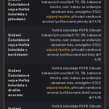
kakaových součástí 70, 5%, kakaová
Čokoládové
hmota, cukr, kakao se sníženým
vejce Hořká
obsahem tuku, emulgátor E322
čokoláda s
sójový lecitin
, přírodní vanilkové
jahodami
:
aroma) lyofilizované jahody drť 4,1%
Hořká čokoláda 95,9% (Obsah
Složení
kakaových součástí 70, 5%, kakaová
Čokoládové
hmota, cukr, kakao se sníženým
vejce Hořká
obsahem tuku, emulgátor E322
čokoláda s
sójový lecitin
, přírodní vanilkové
borůvkami
:
aroma) lyofilizované borůvky drť
4,1%
Hořká čokoláda 95,9% (Obsah
Složení
kakaových součástí 70, 5%, kakaová
Čokoládové
hmota, cukr, kakao se sníženým
vejce Hořká
obsahem tuku, emulgátor E322
čokoláda s
sójový lecitin
, přírodní vanilkové
dračím
aroma) lyofilizované dračí ovoce
ovocem
:
drť 4,1%
Hořká čokoláda 95,9% (Obsah
Složení