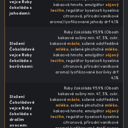
vejce Ruby
kakaová hmota, emulgátor
sójový
čokoláda s
lecitin
, regulátor kyselosti kyselina
jahodami
:
citronová, přírodní vanilkové
aroma) lyofilizované jahody drť 4,1%
Ruby čokoláda 95,9% (Obsah
kakaové sušiny min. 47, 3%, cukr,
Složení
kakaové
máslo
, sušené odstředěné
Čokoládové
mléko
, sušené plnotučné
mléko
,
vejce Ruby
kakaová hmota, emulgátor
sójový
čokoláda s
lecitin
, regulátor kyselosti kyselina
borůvkami
:
citronová, přírodní vanilkové
aroma) lyofilizované borůvky drť
4,1%
Ruby čokoláda 95,9% (Obsah
kakaové sušiny min. 47, 3%, cukr,
Složení
kakaové
máslo
, sušené odstředěné
Čokoládové
mléko
, sušené plnotučné
mléko
,
vejce Ruby
kakaová hmota, emulgátor
sójový
čokoláda s
lecitin
, regulátor kyselosti kyselina
dračím
citronová, přírodní vanilkové
ovocem
:
aroma) lyofilizované dračí ovoce