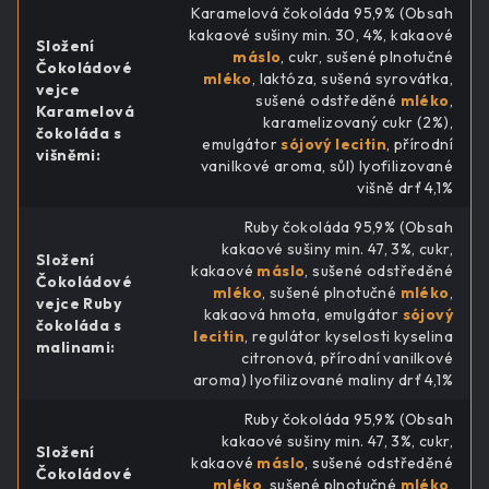
Karamelová čokoláda 95,9% (Obsah
kakaové sušiny min. 30, 4%, kakaové
Složení
máslo
, cukr, sušené plnotučné
Čokoládové
mléko
, laktóza, sušená syrovátka,
vejce
sušené odstředěné
mléko
,
Karamelová
karamelizovaný cukr (2%),
čokoláda s
emulgátor
sójový lecitin
, přírodní
višněmi
:
vanilkové aroma, sůl) lyofilizované
višně drť 4,1%
Ruby čokoláda 95,9% (Obsah
kakaové sušiny min. 47, 3%, cukr,
Složení
kakaové
máslo
, sušené odstředěné
Čokoládové
mléko
, sušené plnotučné
mléko
,
vejce Ruby
kakaová hmota, emulgátor
sójový
čokoláda s
lecitin
, regulátor kyselosti kyselina
malinami
:
citronová, přírodní vanilkové
aroma) lyofilizované maliny drť 4,1%
Ruby čokoláda 95,9% (Obsah
kakaové sušiny min. 47, 3%, cukr,
Složení
kakaové
máslo
, sušené odstředěné
Čokoládové
mléko
, sušené plnotučné
mléko
,