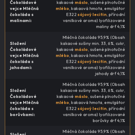
Čokoládové
kakaové
máslo
, sušené plnotučné
vejce Mléčná
mléko
, kakaová hmota, emulgátor
čokoláda s
E322
sójový lecitin
, přírodní
malinami
:
vanilkové aroma) lyofilizované
maliny drť 4,1%
Mléčná čokoláda 95,9% (Obsah
Složení
kakaové sušiny min. 33, 6%, cukr,
Čokoládové
kakaové
máslo
, sušené plnotučné
vejce Mléčná
mléko
, kakaová hmota, emulgátor
čokoláda s
E322
sójový lecitin
, přírodní
jahodami
:
vanilkové aroma) lyofilizované
jahody drť 4,1%
Mléčná čokoláda 95,9% (Obsah
Složení
kakaové sušiny min. 33, 6%, cukr,
Čokoládové
kakaové
máslo
, sušené plnotučné
vejce Mléčná
mléko
, kakaová hmota, emulgátor
čokoláda s
E322
sójový lecitin
, přírodní
borůvkami
:
vanilkové aroma) lyofilizované
borůvky drť 4,1%
Mléčná čokoláda 95,9% (Obsah
Složení