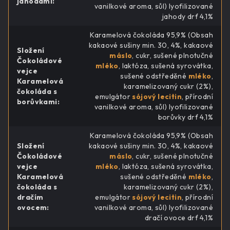
jahodami
:
vanilkové aroma, sůl) lyofilizované
jahody drť 4,1%
Karamelová čokoláda 95,9% (Obsah
kakaové sušiny min. 30, 4%, kakaové
Složení
máslo
, cukr, sušené plnotučné
Čokoládové
mléko
, laktóza, sušená syrovátka,
vejce
sušené odstředěné
mléko
,
Karamelová
karamelizovaný cukr (2%),
čokoláda s
emulgátor
sójový lecitin
, přírodní
borůvkami
:
vanilkové aroma, sůl) lyofilizované
borůvky drť 4,1%
Karamelová čokoláda 95,9% (Obsah
Složení
kakaové sušiny min. 30, 4%, kakaové
Čokoládové
máslo
, cukr, sušené plnotučné
vejce
mléko
, laktóza, sušená syrovátka,
Karamelová
sušené odstředěné
mléko
,
čokoláda s
karamelizovaný cukr (2%),
dračím
emulgátor
sójový lecitin
, přírodní
ovocem
:
vanilkové aroma, sůl) lyofilizované
dračí ovoce drť 4,1%