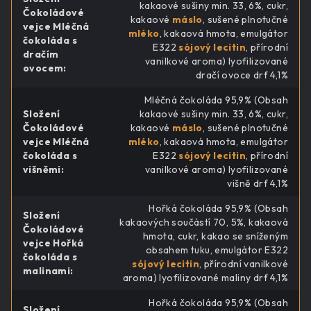
kakaové sušiny min. 33, 6%, cukr,
Čokoládové
kakaové
máslo
, sušené plnotučné
vejce Mléčná
mléko
, kakaová hmota, emulgátor
čokoláda s
E322
sójový lecitin
, přírodní
dračím
vanilkové aroma) lyofilizované
ovocem
:
dračí ovoce drť 4,1%
Mléčná čokoláda 95,9% (Obsah
Složení
kakaové sušiny min. 33, 6%, cukr,
Čokoládové
kakaové
máslo
, sušené plnotučné
vejce Mléčná
mléko
, kakaová hmota, emulgátor
čokoláda s
E322
sójový lecitin
, přírodní
višněmi
:
vanilkové aroma) lyofilizované
višně drť 4,1%
Hořká čokoláda 95,9% (Obsah
Složení
kakaových součástí 70, 5%, kakaová
Čokoládové
hmota, cukr, kakao se sníženým
vejce Hořká
obsahem tuku, emulgátor E322
čokoláda s
sójový lecitin
, přírodní vanilkové
malinami
:
aroma) lyofilizované maliny drť 4,1%
Hořká čokoláda 95,9% (Obsah
Složení