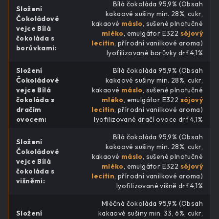
Bílá čokoláda 95,9% (Obsah
Složení
kakaové sušiny min. 28%, cukr,
Čokoládové
kakaové
máslo
, sušené plnotučné
vejce Bílá
mléko
, emulgátor E322
sójový
čokoláda s
lecitin
, přírodní vanilkové aroma)
borůvkami
:
lyofilizované borůvky drť 4,1%
Složení
Bílá čokoláda 95,9% (Obsah
Čokoládové
kakaové sušiny min. 28%, cukr,
vejce Bílá
kakaové
máslo
, sušené plnotučné
čokoláda s
mléko
, emulgátor E322
sójový
dračím
lecitin
, přírodní vanilkové aroma)
ovocem
:
lyofilizované dračí ovoce drť 4,1%
Bílá čokoláda 95,9% (Obsah
Složení
kakaové sušiny min. 28%, cukr,
Čokoládové
kakaové
máslo
, sušené plnotučné
vejce Bílá
mléko
, emulgátor E322
sójový
čokoláda s
lecitin
, přírodní vanilkové aroma)
višněmi
:
lyofilizované višně drť 4,1%
Mléčná čokoláda 95,9% (Obsah
Složení
kakaové sušiny min. 33, 6%, cukr,