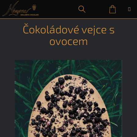
Přejít
na
obsah
Nákupn
Hledat
Přihlášení
Čokoládové vejce s
košík
ovocem