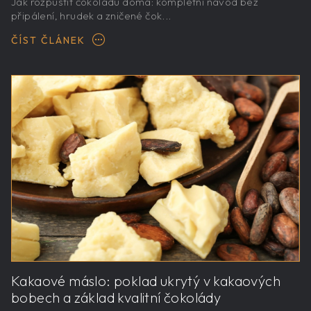
Jak rozpustit čokoládu doma: kompletní návod bez
připálení, hrudek a zničené čok...
ČÍST ČLÁNEK
Kakaové máslo: poklad ukrytý v kakaových
bobech a základ kvalitní čokolády