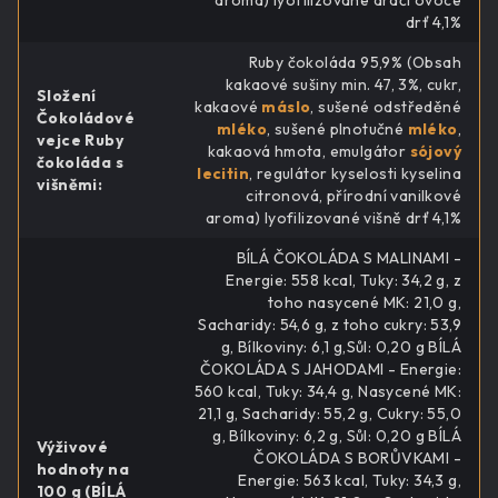
drť 4,1%
Ruby čokoláda 95,9% (Obsah
kakaové sušiny min. 47, 3%, cukr,
Složení
kakaové
máslo
, sušené odstředěné
Čokoládové
mléko
, sušené plnotučné
mléko
,
vejce Ruby
kakaová hmota, emulgátor
sójový
čokoláda s
lecitin
, regulátor kyselosti kyselina
višněmi
:
citronová, přírodní vanilkové
aroma) lyofilizované višně drť 4,1%
BÍLÁ ČOKOLÁDA S MALINAMI -
Energie: 558 kcal, Tuky: 34,2 g, z
toho nasycené MK: 21,0 g,
Sacharidy: 54,6 g, z toho cukry: 53,9
g, Bílkoviny: 6,1 g,Sůl: 0,20 g BÍLÁ
ČOKOLÁDA S JAHODAMI - Energie:
560 kcal, Tuky: 34,4 g, Nasycené MK:
21,1 g, Sacharidy: 55,2 g, Cukry: 55,0
g, Bílkoviny: 6,2 g, Sůl: 0,20 g BÍLÁ
Výživové
ČOKOLÁDA S BORŮVKAMI -
hodnoty na
Energie: 563 kcal, Tuky: 34,3 g,
100 g (BÍLÁ