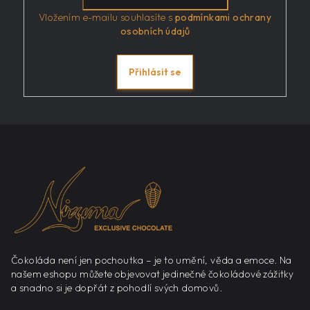
Vložením e-mailu souhlasíte s
podmínkami ochrany
osobních údajů
Přihlásit se
Z
á
p
a
t
í
Čokoláda není jen pochoutka – je to umění, věda a emoce. Na
našem eshopu můžete objevovat jedinečné čokoládové zážitky
a snadno si je dopřát z pohodlí svých domovů.