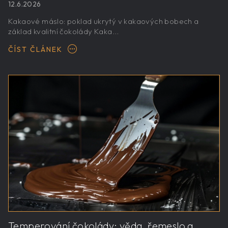
12.6.2026
Kakaové máslo: poklad ukrytý v kakaových bobech a
základ kvalitní čokolády Kaka...
ČÍST ČLÁNEK
Temperování čokolády: věda, řemeslo a