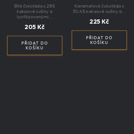
exkluzivní, dárková
velká, řemeslná,
Bílá čokoláda s 28%
Karamelová čokoláda s
exkluzivní, dárková
kakaové sušiny a
30,4% kakaové sušiny a...
lyofilizovanými...
225 Kč
205 Kč
PŘIDAT DO
KOŠÍKU
PŘIDAT DO
KOŠÍKU