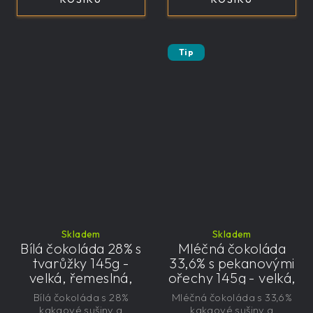
Tip
Skladem
Skladem
Bílá čokoláda 28% s
Mléčná čokoláda
tvarůžky 145g -
33,6% s pekanovými
velká, řemeslná,
ořechy 145g - velká,
exkluzivní, dárková
řemeslná,
Bílá čokoláda s 28%
Mléčná čokoláda s 33,6%
exkluzivní, dárková
kakaové sušiny a
kakaové sušiny a