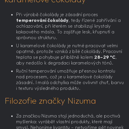
Při výrobě čokolády je zásadní proces
temperování čokolády
, tedy řízené zahřívání a
ochlazování, při kterém se stabilizují krystaly
kakaového másla. To zajišťuje lesk, křupnutí a
správnou strukturu.
U karamelové čokolády je nutné pracovat velmi
opatrně, protože vzniká z bílé čokolády. Pracovní
teplota se pohybuje přibližně kolem
28–29 °C
,
aby nedošlo k degradaci karamelových tónů.
Ruční temperování umožňuje přesnou kontrolu
nad procesem, což je u karamelové čokolády
zásadní. I malá odchylka může ovlivnit chuť, barvu
i texturu výsledného produktu.
Filozofie značky Nizuma
Za značkou Nizuma stojí jednoduchá, ale poctivá
myšlenka: vyrábět vlastní produkty, které mají
smysl. Nehoníme kvantitu – netvoříme pět novinek