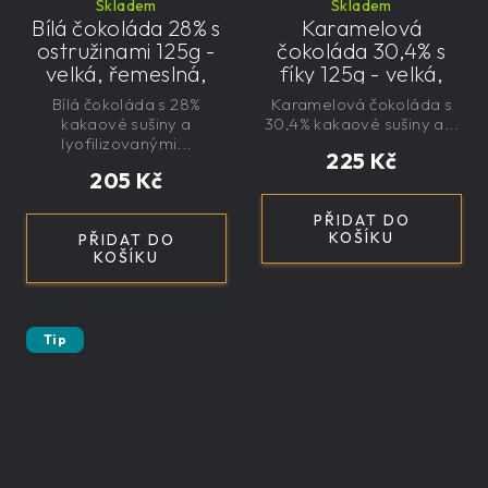
Skladem
Skladem
Bílá čokoláda 28% s
Karamelová
ostružinami 125g -
čokoláda 30,4% s
velká, řemeslná,
fíky 125g - velká,
exkluzivní, dárková
řemeslná,
Bílá čokoláda s 28%
Karamelová čokoláda s
exkluzivní, dárková
kakaové sušiny a
30,4% kakaové sušiny a...
lyofilizovanými...
225 Kč
205 Kč
PŘIDAT DO
KOŠÍKU
PŘIDAT DO
KOŠÍKU
Tip