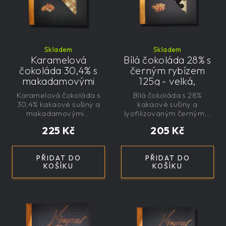
Skladem
Skladem
Karamelová
Bílá čokoláda 28% s
čokoláda 30,4% s
černým rybízem
makadamovými
125g - velká,
ořechy 145g - velká,
řemeslná,
Karamelová čokoláda s
Bílá čokoláda s 28%
řemeslná,
exkluzivní, dárková
30,4% kakaové sušiny a
kakaové sušiny a
exkluzivní, dárková
makadamovými...
lyofilizovaným černým...
225 Kč
205 Kč
PŘIDAT DO
PŘIDAT DO
KOŠÍKU
KOŠÍKU