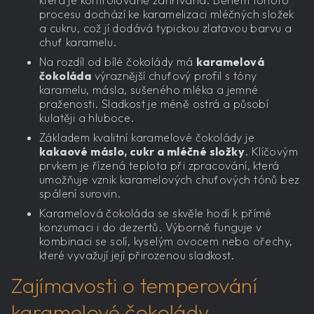
procesu dochází ke karamelizaci mléčných složek
a cukru, což jí dodává typickou zlatavou barvu a
chuť karamelu.
Na rozdíl od bílé čokolády má
karamelová
čokoláda
výraznější chuťový profil s tóny
karamelu, másla, sušeného mléka a jemné
praženosti. Sladkost je méně ostrá a působí
kulatěji a hluboce.
Základem kvalitní karamelové čokolády je
kakaové máslo, cukr a mléčné složky
. Klíčovým
prvkem je řízená teplota při zpracování, která
umožňuje vznik karamelových chuťových tónů bez
spálení surovin.
Karamelová čokoláda se skvěle hodí k přímé
konzumaci i do dezertů. Výborně funguje v
kombinaci se solí, kyselým ovocem nebo ořechy,
které vyvažují její přirozenou sladkost.
Zajímavosti o temperování
karamelové čokolády