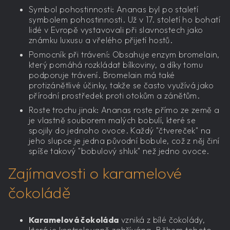
Symbol pohostinnosti: Ananas byl po staletí
symbolem pohostinnosti. Už v 17. století ho bohatí
lidé v Evropě vystavovali při slavnostech jako
známku luxusu a vřelého přijetí hostů.
Pomocník při trávení: Obsahuje enzym bromelain,
který pomáhá rozkládat bílkoviny, a díky tomu
podporuje trávení. Bromelain má také
protizánětlivé účinky, takže se často využívá jako
přírodní prostředek proti otokům a zánětům.
Roste trochu jinak: Ananas roste přímo ze země a
je vlastně souborem malých bobulí, které se
spojily do jednoho ovoce. Každý "čtvereček" na
jeho slupce je jedna původní bobule, což z něj činí
spíše takový "bobulový shluk" než jedno ovoce.
Zajímavosti o karamelové
čokoládě
Karamelová čokoláda
vzniká z bílé čokolády,
která je kontrolovaně zahřívána. Během tohoto