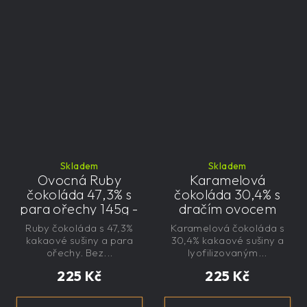
Skladem
Skladem
Ovocná Ruby
Karamelová
čokoláda 47,3% s
čokoláda 30,4% s
para ořechy 145g -
dračím ovocem
velká, řemeslná,
125g - velká,
Ruby čokoláda s 47,3%
Karamelová čokoláda s
exkluzivní, dárková
řemeslná,
kakaové sušiny a para
30,4% kakaové sušiny a
exkluzivní, dárková
ořechy. Bez...
lyofilizovaným...
225 Kč
225 Kč