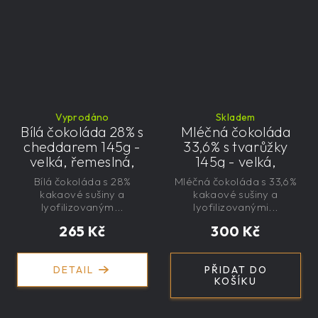
Vyprodáno
Skladem
Bílá čokoláda 28% s
Mléčná čokoláda
cheddarem 145g -
33,6% s tvarůžky
velká, řemeslná,
145g - velká,
exkluzivní, dárková
řemeslná,
Bílá čokoláda s 28%
Mléčná čokoláda s 33,6%
exkluzivní, dárková
kakaové sušiny a
kakaové sušiny a
lyofilizovaným...
lyofilizovanými...
265 Kč
300 Kč
DETAIL
PŘIDAT DO
KOŠÍKU