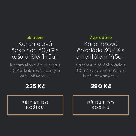
Skladem
Vyprodáno
Karamelová
Karamelová
čokoláda 30,4% s
čokoláda 30,4% s
kešu oříšky 145g -
ementálem 145g -
velká, řemeslná,
velká, řemeslná,
Karamelová čokoláda s
Karamelová čokoláda s
exkluzivní, dárková
exkluzivní, dárková
30,4% kakaové sušiny a
30,4% kakaové sušiny a
kešu ořechy....
lyofilizovaným...
225 Kč
280 Kč
PŘIDAT DO
PŘIDAT DO
KOŠÍKU
KOŠÍKU