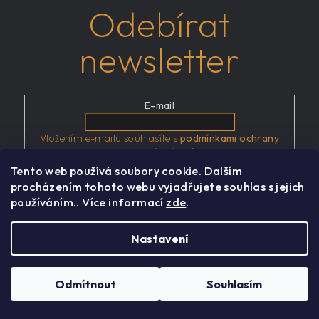
Odebírat
newsletter
E-mail
Vložením e-mailu souhlasíte s
podmínkami ochrany
osobních údajů
Tento web používá soubory cookie. Dalším
procházením tohoto webu vyjadřujete souhlas s jejich
Přihlásit se
používáním.. Více informací
zde
.
Nastavení
Z
á
Odmítnout
Souhlasím
p
a