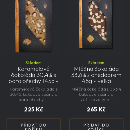
Skladem
Skladem
Karamelová
Mléčná čokoláda
čokoláda 30,4% s
33,6% s cheddarem
para ořechy 145g -
145g - velká,
velká, řemeslná,
řemeslná,
Karamelová čokoláda s
Mléčná čokoláda s 33,6%
exkluzivní, dárková
exkluzivní, dárková
30,4% kakaové sušiny a
kakaové sušiny a
para ořechy....
lyofilizovaným...
225 Kč
265 Kč
PŘIDAT DO
PŘIDAT DO
KOŠÍKU
KOŠÍKU