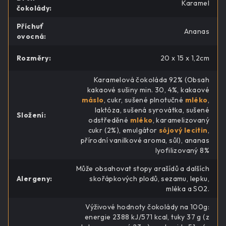
Karamel
čokolády
:
Příchuť
Ananas
ovocná
:
Rozměry
:
20 x 15 x 1,2cm
Karamelová čokoláda 92% (Obsah
kakaové sušiny min. 30, 4%, kakaové
máslo
, cukr, sušené plnotučné
mléko
,
laktóza, sušená syrovátka, sušené
Složení
:
odstředěné
mléko
, karamelizovaný
cukr (2%), emulgátor
sójový lecitin
,
přírodní vanilkové aroma, sůl), ananas
lyofilizovaný 8%
Může obsahovat stopy arašídů a dalších
Alergeny
:
skořápkových plodů, sezamu, lepku,
mléka a SO2.
Výživové hodnoty čokolády na 100g:
energie 2388 kJ/571 kcal, tuky 37 g (z