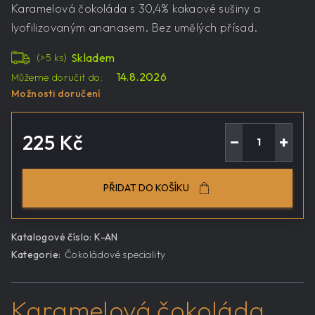
Karamelová čokoláda s 30,4% kakaové sušiny a
lyofilizovaným ananasem. Bez umělých přísad.
Skladem
(>5 ks)
14.8.2026
Můžeme doručit do:
Možnosti doručení
225 Kč
−
+
Měrná
cena:
PŘIDAT DO KOŠÍKU
Katalogové číslo:
K-AN
Kategorie
:
Čokoládové speciality
Karamelová čokoláda