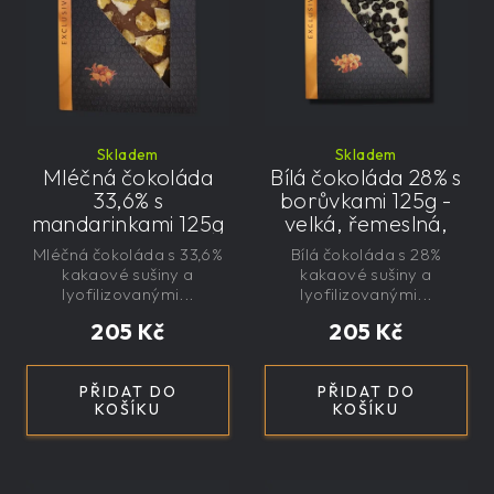
Skladem
Skladem
Mléčná čokoláda
Bílá čokoláda 28% s
33,6% s
borůvkami 125g -
mandarinkami 125g
velká, řemeslná,
- velká, řemeslná,
exkluzivní, dárková
Mléčná čokoláda s 33,6%
Bílá čokoláda s 28%
exkluzivní, dárková
kakaové sušiny a
kakaové sušiny a
lyofilizovanými...
lyofilizovanými...
205 Kč
205 Kč
PŘIDAT DO
PŘIDAT DO
KOŠÍKU
KOŠÍKU