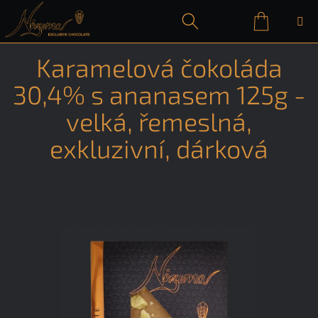
Přejít
na
obsah
Nákupn
Hledat
Přihlášení
Karamelová čokoláda
košík
30,4% s ananasem 125g -
velká, řemeslná,
exkluzivní, dárková