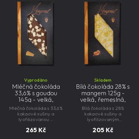
Vyprodáno
Skladem
Mléčná čokoláda
Bílá čokoláda 28% s
33,6% s goudou
mangem 125g -
145g - velká,
velká, řemeslná,
řemeslná,
exkluzivní, dárková
Mléčná čokoláda s 33,6%
Bílá čokoláda s 28%
exkluzivní, dárková
kakaové sušiny a
kakaové sušiny a
lyofilizovanou...
lyofilizovaným
mangem....
265 Kč
205 Kč