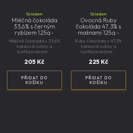
Skladem
Skladem
Mléčná čokoláda
Ovocná Ruby
33,6% s černým
čokoláda 47,3% s
rybízem 125g -
malinami 125g -
velká, řemeslná,
velká, řemeslná,
Mléčná čokoláda s 33,6%
Ruby čokoláda s 47,3%
exkluzivní, dárková
exkluzivní, dárková
kakaové sušiny a
kakaové sušiny a
lyofilizovaným...
lyofilizovanými...
205 Kč
225 Kč
PŘIDAT DO
PŘIDAT DO
KOŠÍKU
KOŠÍKU