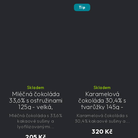
Tip
Skladem
Skladem
Mléčná čokoláda
Karamelová
33,6% s ostružinami
čokoláda 30,4% s
125g - velká,
tvarůžky 145g -
řemeslná,
velká, řemeslná,
Mléčná čokoláda s 33,6%
Karamelová čokoláda s
exkluzivní, dárková
exkluzivní, dárková
kakaové sušiny a
30,4% kakaové sušiny a...
lyofilizovanými...
320 Kč
205 Kč