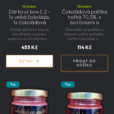
Skladem
Skladem
Dárkový box č.2 -
Čokoládová paštika
1x velká čokoláda,
hořká 70,5%, s
1x čokoládová
borůvkami a
paštika, 1x mini
čekankovým
Každý dárkový box je
Čokoládová paštika z
čokoláda, 1x kaše s
sirupem 100g -
zaměřený na jednu
čekankového extraktu,
jogurtem
nízkokalorická,
prémiovou kombinaci...
hořké čokolády s...
řemeslná
455 Kč
114 Kč
DETAIL
PŘIDAT DO
KOŠÍKU
Tip
Tip