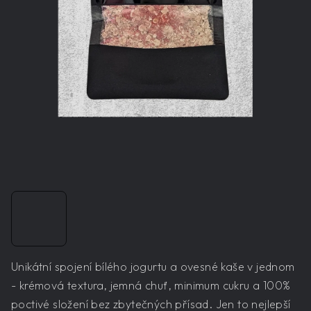
Unikátní spojení bílého jogurtu a ovesné kaše v jednom
- krémová textura, jemná chuť, minimum cukru a 100%
poctivé složení bez zbytečných přísad. Jen to nejlepší