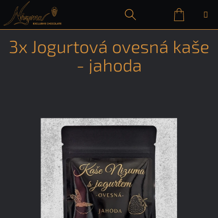
Přejít
na
obsah
Nákupn
Hledat
Přihlášení
3x Jogurtová ovesná kaše
košík
- jahoda