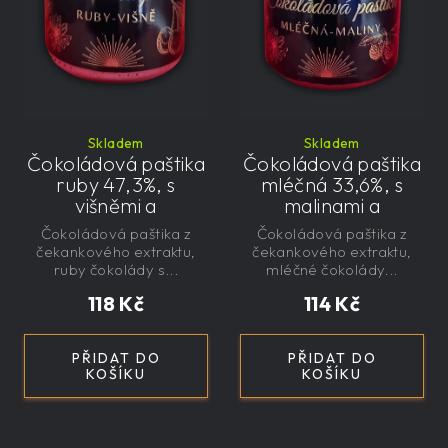
Skladem
Skladem
Čokoládová paštika
Čokoládová paštika
ruby 47,3%, s
mléčná 33,6%, s
višněmi a
malinami a
čekankovým
čekankovým
Čokoládová paštika z
Čokoládová paštika z
sirupem 100g -
sirupem 100g -
čekankového extraktu,
čekankového extraktu,
nízkokalorická,
nízkokalorická,
ruby čokolády s...
mléčné čokolády...
řemeslná
řemeslná
118 Kč
114 Kč
PŘIDAT DO
PŘIDAT DO
KOŠÍKU
KOŠÍKU