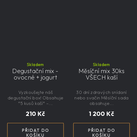
Skladem
Skladem
Degustační mix -
Měsíční mix 30ks
ovocné + jogurt
VŠECH kaší
Vyzkoušejte náš
30 dní zdravých snídaní
degustační box! Obsahuje
nebo svačin Měsíční sada
*5 kusů kaší* –...
obsahuje...
210 Kč
1 200 Kč
PŘIDAT DO
PŘIDAT DO
KOŠÍKU
KOŠÍKU