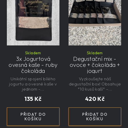
Skladem
Skladem
3x Jogurtová
Degustační mix -
ovesná kaše - ruby
ovoce + čokoláda +
čokoláda
jogurt
Unikátní spojení bílého
Vyzkoušejte náš
jogurtu a ovesné kaše v
degustační box! Obsahuje
jednom -...
*10 kusů kaší* –...
135 Kč
420 Kč
PŘIDAT DO
PŘIDAT DO
KOŠÍKU
KOŠÍKU