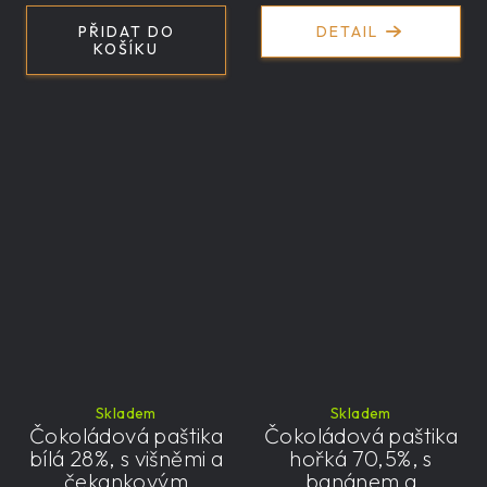
čekankovým
sirupem, červený
PŘIDAT DO
DETAIL
rybíz
KOŠÍKU
Skladem
Skladem
Čokoládová paštika
Čokoládová paštika
bílá 28%, s višněmi a
hořká 70,5%, s
čekankovým
banánem a