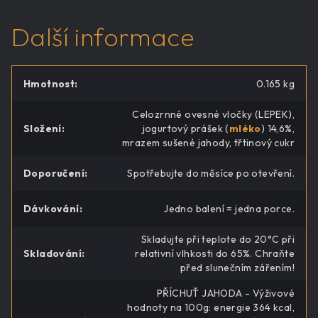
Další informace
Hmotnost
:
0.165 kg
Celozrnné ovesné vločky (LEPEK),
Složení
:
jogurtový prášek (
mléko
) 14,6%,
mrazem sušené jahody, třtinový cukr
Doporučení
:
Spotřebujte do měsíce po otevření.
Dávkování
:
Jedno balení = jedna porce.
Skladujte při teplote do 20°C při
Skladování
:
relativní vlhkosti do 65%. Chraňte
před slunečním zářením!
PŘÍCHUŤ JAHODA - Výživové
hodnoty na 100g: energie 364 kcal,