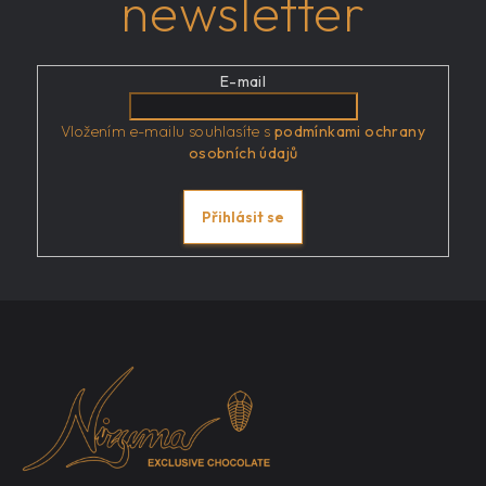
newsletter
E-mail
Vložením e-mailu souhlasíte s
podmínkami ochrany
osobních údajů
Přihlásit se
Z
á
p
a
t
í