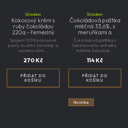
Skladem
Skladem
Kokosový krém s
Čokoládová paštika
ruby čokoládou
mléčná 33,6%, s
220g - řemeslný
meruňkami a
čekankovým
Spojení 100% kokosové
Čokoládová paštika z
sirupem 100g -
pasty, kvalitní čokolády a
čekankového extraktu,
nízkokalorická,
sezamového...
mléčné čokolády...
řemeslná
270 Kč
114 Kč
PŘIDAT DO
PŘIDAT DO
KOŠÍKU
KOŠÍKU
Novinka