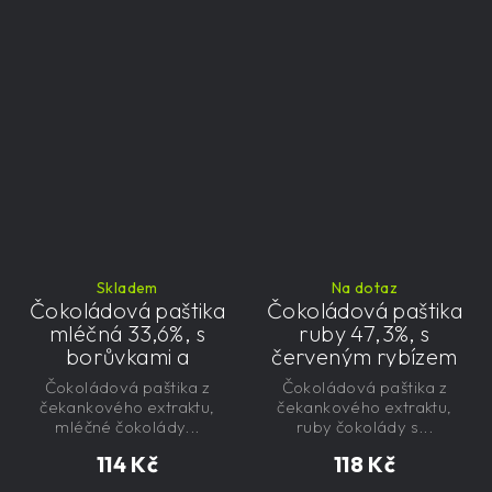
Skladem
Na dotaz
Čokoládová paštika
Čokoládová paštika
mléčná 33,6%, s
ruby 47,3%, s
borůvkami a
červeným rybízem
čekankovým
a čekankovým
Čokoládová paštika z
Čokoládová paštika z
sirupem 100g -
sirupem 100g -
čekankového extraktu,
čekankového extraktu,
nízkokalorická,
nízkokalorická,
mléčné čokolády...
ruby čokolády s...
řemeslná
řemeslná
114 Kč
118 Kč
Nízkokalorická, s