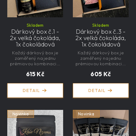
Skladem
Skladem
Dárkový box č.1 -
Dárkový box č.3 -
2x velká čokoláda,
2x velká čokoláda,
1x čokoládová
1x čokoládová
paštika, 1x mini
paštika, 1x kaše s
Každý dárkový box je
Každý dárkový box je
čokoláda
jogurtem
zaměřený na jednu
zaměřený na jednu
prémiovou kombinaci...
prémiovou kombinaci...
615 Kč
605 Kč
DETAIL
DETAIL
Novinka
Novinka