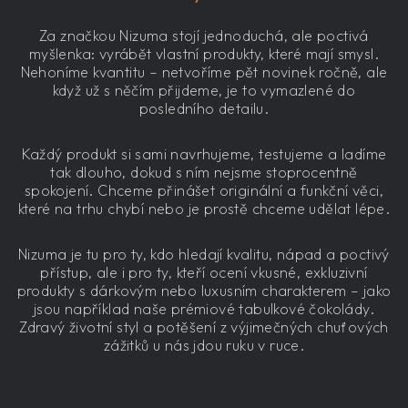
Za značkou Nizuma stojí jednoduchá, ale poctivá
myšlenka: vyrábět vlastní produkty, které mají smysl.
Nehoníme kvantitu – netvoříme pět novinek ročně, ale
když už s něčím přijdeme, je to vymazlené do
posledního detailu.
Každý produkt si sami navrhujeme, testujeme a ladíme
tak dlouho, dokud s ním nejsme stoprocentně
spokojení. Chceme přinášet originální a funkční věci,
které na trhu chybí nebo je prostě chceme udělat lépe.
Nizuma je tu pro ty, kdo hledají kvalitu, nápad a poctivý
přístup, ale i pro ty, kteří ocení vkusné, exkluzivní
produkty s dárkovým nebo luxusním charakterem – jako
jsou například naše prémiové tabulkové čokolády.
Zdravý životní styl a potěšení z výjimečných chuťových
zážitků u nás jdou ruku v ruce.