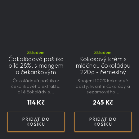
Skladem
Skladem
Čokoládová paštika
Kokosový krém s
bílá 28%, s mangem
mléčnou čokoládou
a čekankovým
220g - řemeslný
sirupem 100g -
Čokoládová paštika z
Spojení 100% kokosové
nízkokalorická,
čekankového extraktu,
pasty, kvalitní čokolády a
řemeslná
bílé čokolády s...
sezamového...
114 Kč
245 Kč
PŘIDAT DO
PŘIDAT DO
KOŠÍKU
KOŠÍKU