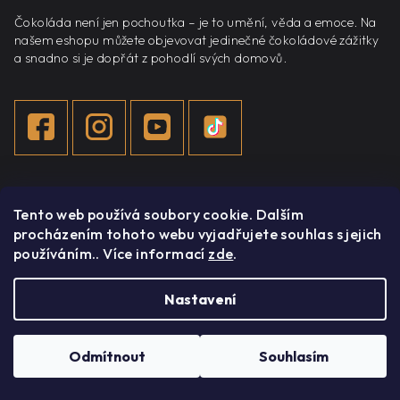
Čokoláda není jen pochoutka – je to umění, věda a emoce. Na
našem eshopu můžete objevovat jedinečné čokoládové zážitky
a snadno si je dopřát z pohodlí svých domovů.
Informace
Tento web používá soubory cookie. Dalším
procházením tohoto webu vyjadřujete souhlas s jejich
používáním.. Více informací
zde
.
Můj účet
O nás
Nastavení
Blog
Kontakty
Odmítnout
Souhlasím