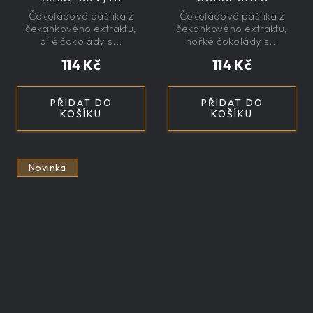
sirupem 100g -
čekankovým
Čokoládová paštika z
Čokoládová paštika z
nízkokalorická,
sirupem 100g -
čekankového extraktu,
čekankového extraktu,
řemeslná
nízkokalorická,
bílé čokolády s...
hořké čokolády s...
řemeslná
114 Kč
114 Kč
PŘIDAT DO
PŘIDAT DO
KOŠÍKU
KOŠÍKU
Novinka