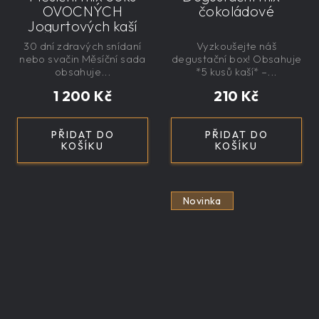
OVOCNÝCH
čokoládové
Jogurtových kaší
30 dní zdravých snídaní
Vyzkoušejte náš
nebo svačin Měsíční sada
degustační box! Obsahuje
obsahuje...
*5 kusů kaší* –...
1 200 Kč
210 Kč
PŘIDAT DO
PŘIDAT DO
KOŠÍKU
KOŠÍKU
Novinka