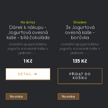
Na dotaz
Skladem
Dárek k nákupu -
3x Jogurtová
Jogurtová ovesná
ovesná kaše -
kaše - bílá čokoláda
borůvka
Unikátní spojení bílého
Unikátní spojení bílého
jogurtu a ovesné kaše v
jogurtu a ovesné kaše v
jednom -...
jednom -...
1 Kč
135 Kč
DETAIL
PŘIDAT DO
KOŠÍKU
Novinka
Novinka