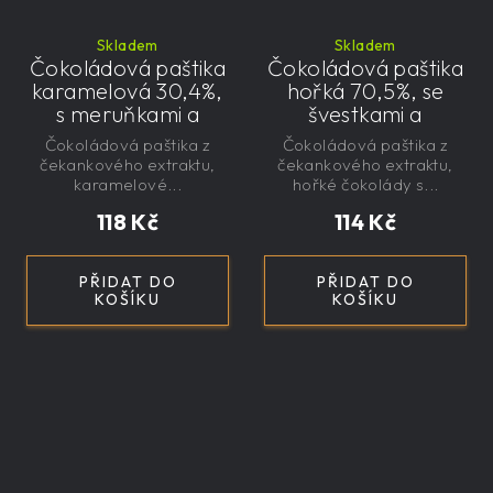
Skladem
Skladem
Čokoládová paštika
Čokoládová paštika
karamelová 30,4%,
hořká 70,5%, se
s meruňkami a
švestkami a
čekankovým
čekankovým
Čokoládová paštika z
Čokoládová paštika z
sirupem 100g -
sirupem 100g -
čekankového extraktu,
čekankového extraktu,
nízkokalorická,
nízkokalorická,
karamelové...
hořké čokolády s...
řemeslná
řemeslná
118 Kč
114 Kč
PŘIDAT DO
PŘIDAT DO
KOŠÍKU
KOŠÍKU