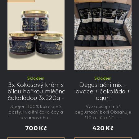
Skladem
Skladem
3x Kokosový krém s
Degustační mix -
bílou,hořkou,mléčnou
ovoce + čokoláda +
čokoládou 3x220g -
jogurt
řemeslný
Spojení 100% kokosové
Vyzkoušejte náš
pasty, kvalitní čokolády a
degustační box! Obsahuje
sezamového...
*10 kusů kaší* –...
700 Kč
420 Kč