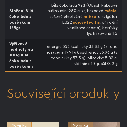
Bílá čokoláda 92% (Obsah kakaové
Složení Bílá
sušiny min. 28% cukr, kakaové
máslo
,
čokoláda s
sušené plnotučné
mléko
, emulgátor
borůvkami
E322
sójový lecitin
, přírodní
125g
:
vanilkové aroma), borůvky
lyofilizované 8%
Výživové
energie 552 kcal, tuky 33,33 g (z toho
hodnoty na
nasycené 19,91 g), sacharidy 55,96 g (z
100g Bílá
toho cukry 53,5 g), bílkoviny 5,82 g,
čokoláda s
vláknina 1,8 g, sůl 0, 2 g
borůvkami
:
Související produkty
Novinka
Novinka