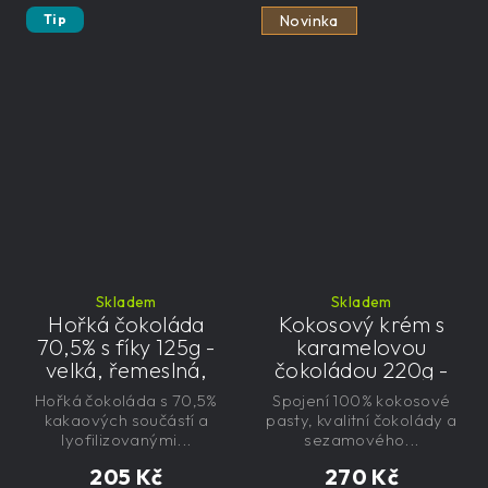
Tip
Novinka
Skladem
Skladem
Hořká čokoláda
Kokosový krém s
70,5% s fíky 125g -
karamelovou
velká, řemeslná,
čokoládou 220g -
exkluzivní, dárková
řemeslný
Hořká čokoláda s 70,5%
Spojení 100% kokosové
kakaových součástí a
pasty, kvalitní čokolády a
lyofilizovanými...
sezamového...
205 Kč
270 Kč