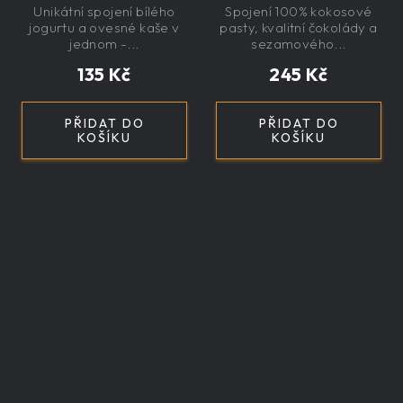
Unikátní spojení bílého
Spojení 100% kokosové
jogurtu a ovesné kaše v
pasty, kvalitní čokolády a
jednom -...
sezamového...
135 Kč
245 Kč
PŘIDAT DO
PŘIDAT DO
KOŠÍKU
KOŠÍKU