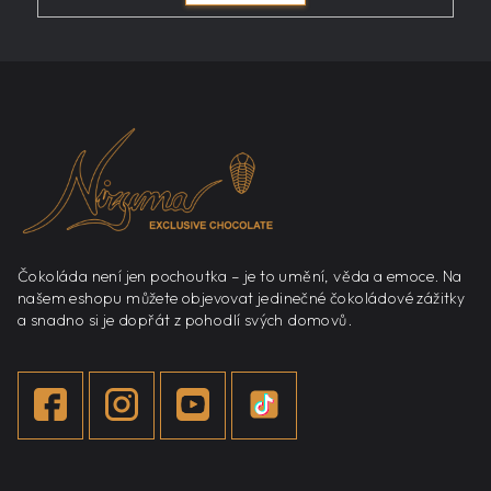
Z
á
p
a
t
í
Čokoláda není jen pochoutka – je to umění, věda a emoce. Na
našem eshopu můžete objevovat jedinečné čokoládové zážitky
a snadno si je dopřát z pohodlí svých domovů.