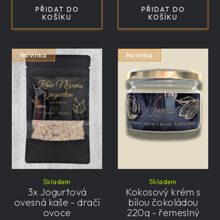
PŘIDAT DO
PŘIDAT DO
KOŠÍKU
KOŠÍKU
Novinka
Novinka
Skladem
Skladem
3x Jogurtová
Kokosový krém s
ovesná kaše - dračí
bílou čokoládou
ovoce
220g - řemeslný