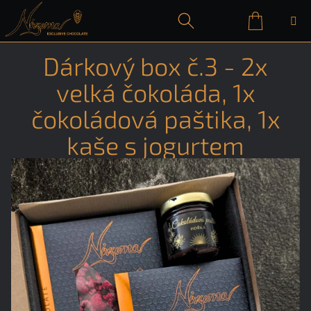
Přejít
na
obsah
Nákupn
Hledat
Přihlášení
Dárkový box č.3 - 2x
košík
velká čokoláda, 1x
čokoládová paštika, 1x
kaše s jogurtem