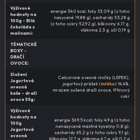
Výživové
energie 540 kcal, tuky 33,09 g (z toho
hodnoty na
nasycené 19,88 g), sacharidy 53,28 g
100g - Bílá
(z toho cukry 52,92 g), bílkoviny 6,17 g,
čokoláda s
vláknina 2,3 g, sůl 0,19 g
malinami
:
TÉMATICKÉ
BOXY -
DRAČÍ
OVOCE
:
Složení
Celozrnné ovesné vločky (LEPEK),
Jogurtová
jogurtový prášek (
mléko
) 14,6%,
ovesná
mrazem sušené dračí ovoce, třtinový
kaše - dračí
cukr
ovoce 55g
:
Výživové
hodnoty na
energie 369,5 kcal, tuky 4,9 g (z toho
100g
nenasycené mastné kyseliny 0,8 g),
Jogurtová
sacharidy 65,2 g (z toho cukry 9,1 g),
ovesná
bílkoviny 12,7 g, vláknina 6,7 g, sůl 0,2 g