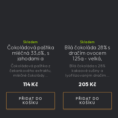
Skladem
Skladem
Čokoládová paštika
Bílá čokoláda 28% s
mléčná 33,6%, s
dračím ovocem
jahodami a
125g - velká,
čekankovým
řemeslná,
Čokoládová paštika z
Bílá čokoláda s 28%
sirupem 100g -
exkluzivní, dárková
čekankového extraktu,
kakaové sušiny a
nízkokalorická,
mléčné čokolády...
lyofilizovaným dračím...
řemeslná
114 Kč
205 Kč
PŘIDAT DO
PŘIDAT DO
KOŠÍKU
KOŠÍKU