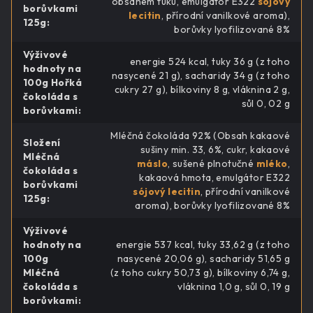
obsahem tuku, emulgátor E322
sójový
borůvkami
lecitin
, přírodní vanilkové aroma),
125g
:
borůvky lyofilizované 8%
Výživové
energie 524 kcal, tuky 36 g (z toho
hodnoty na
nasycené 21 g), sacharidy 34 g (z toho
100g Hořká
cukry 27 g), bílkoviny 8 g, vláknina 2 g,
čokoláda s
sůl 0, 02 g
borůvkami
:
Mléčná čokoláda 92% (Obsah kakaové
Složení
sušiny min. 33, 6%, cukr, kakaové
Mléčná
máslo
, sušené plnotučné
mléko
,
čokoláda s
kakaová hmota, emulgátor E322
borůvkami
sójový lecitin
, přírodní vanilkové
125g
:
aroma), borůvky lyofilizované 8%
Výživové
hodnoty na
energie 537 kcal, tuky 33,62 g (z toho
100g
nasycené 20,06 g), sacharidy 51,65 g
Mléčná
(z toho cukry 50,73 g), bílkoviny 6,74 g,
čokoláda s
vláknina 1,0 g, sůl 0, 19 g
borůvkami
: