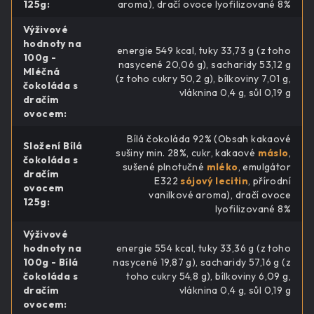
125g
:
aroma), dračí ovoce lyofilizované 8%
Výživové
hodnoty na
energie 549 kcal, tuky 33,73 g (z toho
100g -
nasycené 20,06 g), sacharidy 53,12 g
Mléčná
(z toho cukry 50,2 g), bílkoviny 7,01 g,
čokoláda s
vláknina 0,4 g, sůl 0,19 g
dračím
ovocem
:
Bílá čokoláda 92% (Obsah kakaové
Složení Bílá
sušiny min. 28%, cukr, kakaové
máslo
,
čokoláda s
sušené plnotučné
mléko
, emulgátor
dračím
E322
sójový lecitin
, přírodní
ovocem
vanilkové aroma), dračí ovoce
125g
:
lyofilizované 8%
Výživové
hodnoty na
energie 554 kcal, tuky 33,36 g (z toho
100g - Bílá
nasycené 19,87 g), sacharidy 57,16 g (z
čokoláda s
toho cukry 54,8 g), bílkoviny 6,09 g,
dračím
vláknina 0,4 g, sůl 0,19 g
ovocem
: