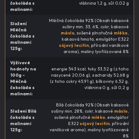
čokoláda s
vláknina 1,2 g, sůl 0,02 g
malinami
:
Mléčná čokoláda 92% (Obsah kakaové
Složení
sušiny min. 33, 6%, cukr, kakaové
Mléčná
máslo
, sušené plnotučné
mléko
,
čokoláda s
kakaová hmota, emulgátor E322
malinami
sójový lecitin
, přírodní vanilkové
125g
:
aroma), maliny lyofilizované 8%
Výživové
hodnoty na
energie 543 kcal, tuky 33,52 g (z toho
100g -
nasycené 20,06 g), sacharidy 52,68 g
Mléčná
(z toho cukry 45,91 g), bílkoviny 6,52 g,
čokoláda s
vláknina 0 g, sůl 0,2 g
malinami
:
Bílá čokoláda 92% (Obsah kakaové
Složení Bílá
sušiny min. 28%, cukr, kakaové
máslo
,
čokoláda s
sušené plnotučné
mléko
, emulgátor
malinami
E322
sójový lecitin
, přírodní
125g
:
vanilkové aroma), maliny lyofilizované
8%