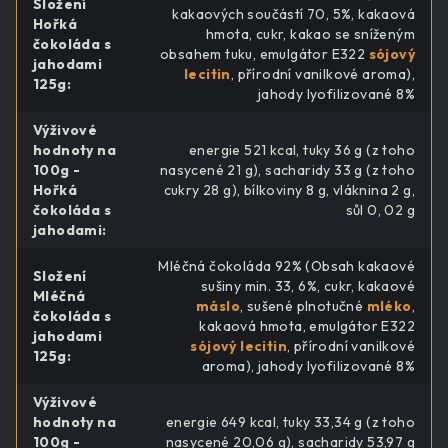
Složení
kakaových součástí 70, 5%, kakaová
Hořká
hmota, cukr, kakao se sníženým
čokoláda s
obsahem tuku, emulgátor E322
sójový
jahodami
lecitin
, přírodní vanilkové aroma),
125g
:
jahody lyofilizované 8%
Výživové
hodnoty na
energie 521 kcal, tuky 36 g (z toho
100g -
nasycené 21 g), sacharidy 33 g (z toho
Hořká
cukry 28 g), bílkoviny 8 g, vláknina 2 g,
čokoláda s
sůl 0, 02 g
jahodami
:
Mléčná čokoláda 92% (Obsah kakaové
Složení
sušiny min. 33, 6%, cukr, kakaové
Mléčná
máslo
, sušené plnotučné
mléko
,
čokoláda s
kakaová hmota, emulgátor E322
jahodami
sójový lecitin
, přírodní vanilkové
125g
:
aroma), jahody lyofilizované 8%
Výživové
hodnoty na
energie 649 kcal, tuky 33,34 g (z toho
100g -
nasycené 20,06 g), sacharidy 53,97 g