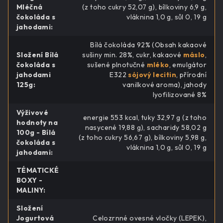
Mléčná
(z toho cukry 52,07 g), bílkoviny 6,9 g,
čokoláda s
vláknina 1,0 g, sůl 0, 19 g
jahodami
:
Bílá čokoláda 92% (Obsah kakaové
Složení Bílá
sušiny min. 28%, cukr, kakaové
máslo
,
čokoláda s
sušené plnotučné
mléko
, emulgátor
jahodami
E322
sójový lecitin
, přírodní
125g
:
vanilkové aroma), jahody
lyofilizované 8%
Výživové
energie 553 kcal, tuky 32,97 g (z toho
hodnoty na
nasycené 19,88 g), sacharidy 58,02 g
100g - Bílá
(z toho cukry 56,67 g), bílkoviny 5,98 g,
čokoláda s
vláknina 1,0 g, sůl 0, 19 g
jahodami
:
TÉMATICKÉ
BOXY -
MALINY
:
Složení
Jogurtová
Celozrnné ovesné vločky (LEPEK),