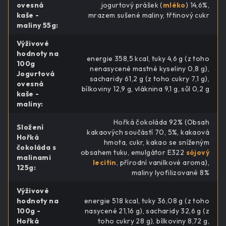
ovesná
jogurtový prášek (
mléko
) 14,6%,
kaše -
mrazem sušené maliny, třtinový cukr
maliny 55g
:
Výživové
hodnoty na
energie 358,5 kcal, tuky 4,6 g (z toho
100g
nenasycené mastné kyseliny 0,8 g),
Jogurtová
sacharidy 61,2 g (z toho cukry 7,1 g),
ovesná
bílkoviny 12,9 g, vláknina 9,1 g, sůl 0,2 g
kaše -
maliny
:
Hořká čokoláda 92% (Obsah
Složení
kakaových součástí 70, 5%, kakaová
Hořká
hmota, cukr, kakao se sníženým
čokoláda s
obsahem tuku, emulgátor E322
sójový
malinami
lecitin
, přírodní vanilkové aroma),
125g
:
maliny lyofilizované 8%
Výživové
hodnoty na
energie 518 kcal, tuky 36,08 g (z toho
100g -
nasycené 21,16 g), sacharidy 32,6 g (z
Hořká
toho cukry 28 g), bílkoviny 8,72 g,