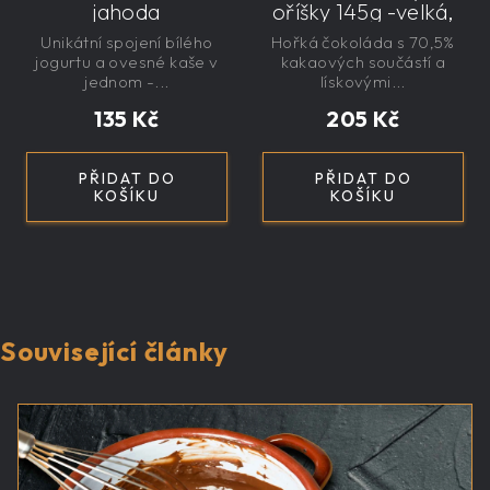
jahoda
oříšky 145g -velká,
řemeslná,
Unikátní spojení bílého
Hořká čokoláda s 70,5%
exkluzivní, dárková
jogurtu a ovesné kaše v
kakaových součástí a
jednom -...
lískovými...
135 Kč
205 Kč
PŘIDAT DO
PŘIDAT DO
KOŠÍKU
KOŠÍKU
Související články