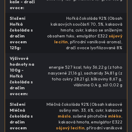
kaše - dračí
ovoce
:
Složení
Hořká čokoláda 92% (Obsah
Hořká
kakaových součástí 70, 5%, kakaová
čokoláda s
hmota, cukr, kakao se sníženým
dračím
obsahem tuku, emulgátor E322
sójový
ovocem
lecitin
, přírodní vanilkové aroma),
125g
:
dračí ovoce lyofilizované 8%
Výživové
hodnoty na
energie 527 kcal, tuky 36,22 g (z toho
100g -
nasycené 21,16 g), sacharidy 34,81 g (z
Hořká
toho cukry 28,21 g), bílkoviny 8,67 g,
čokoláda s
vláknina 0,4 g, sůl 0,02 g
dračím
ovocem
:
Složení
Mléčná čokoláda 92% (Obsah kakaové
Mléčná
sušiny min. 33, 6%, cukr, kakaové
čokoláda s
máslo
, sušené plnotučné
mléko
,
dračím
kakaová hmota, emulgátor E322
ovocem
sójový lecitin
, přírodní vanilkové