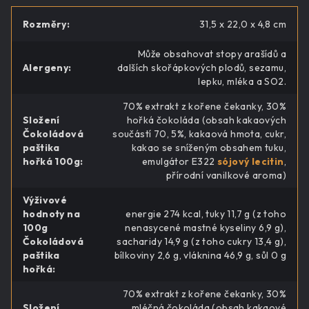
Rozměry
:
31,5 x 22,0 x 4,8 cm
Může obsahovat stopy arašídů a
Alergeny
:
dalších skořápkových plodů, sezamu,
lepku, mléka a SO2.
70% extrakt z kořene čekanky, 30%
Složení
hořká čokoláda (obsah kakaových
Čokoládová
součástí 70, 5%, kakaová hmota, cukr,
paštika
kakao se sníženým obsahem tuku,
hořká 100g
:
emulgátor E322
sójový lecitin
,
přírodní vanilkové aroma)
Výživové
hodnoty na
energie 274 kcal, tuky 11,7 g (z toho
100g
nenasycené mastné kyseliny 6,9 g),
Čokoládová
sacharidy 14,9 g (z toho cukry 13,4 g),
paštika
bílkoviny 2,6 g, vláknina 46,9 g, sůl 0 g
hořká
:
70% extrakt z kořene čekanky, 30%
Složení
mléčná čokoláda (obsah kakaové