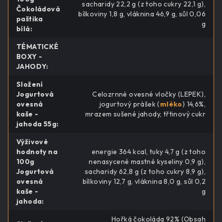
sacharidy 22,2 g (z toho cukry 22,1 g),
Čokoládová
bílkoviny 1,8 g, vláknina 46,9 g, sůl 0,06
paštika
g
bílá
:
TÉMATICKÉ
BOXY -
JAHODY
:
Složení
Jogurtová
Celozrnné ovesné vločky (LEPEK),
ovesná
jogurtový prášek (
mléko
) 14,6%,
kaše -
mrazem sušené jahody, třtinový cukr
jahoda 55g
:
Výživové
hodnoty na
energie 364 kcal, tuky 4,7 g (z toho
100g
nenasycené mastné kyseliny 0,9 g),
Jogurtová
sacharidy 62,8 g (z toho cukry 8,9 g),
ovesná
bílkoviny 12,7 g, vláknina 8,0 g, sůl 0,2
kaše -
g
jahoda
:
Hořká čokoláda 92% (Obsah