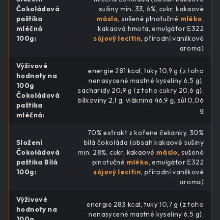
Čokoládová
sušiny min. 33, 6%, cukr, kakaové
paštika
máslo
, sušené plnotučné
mléko
,
mléčná
kakaová hmota, emulgátor E322
100g
:
sójový lecitin
, přírodní vanilkové
aroma)
Výživové
energie 281 kcal, tuky 10,9 g (z toho
hodnoty na
nenasycené mastné kyseliny 6,5 g),
100g
sacharidy 20,9 g (z toho cukry 20,6 g),
Čokoládová
bílkoviny 2,1 g, vláknina 46,9 g, sůl 0,06
paštika
g
mléčná
:
70% extrakt z kořene čekanky, 30%
Složení
bílá čokoláda (obsah kakaové sušiny
Čokoládová
min. 28%, cukr, kakaové
máslo
, sušené
paštika Bílá
plnotučné
mléko
, emulgátor E322
100g
:
sójový lecitin
, přírodní vanilkové
aroma)
Výživové
energie 283 kcal, tuky 10,7 g (z toho
hodnoty na
nenasycené mastné kyseliny 6,5 g),
100g