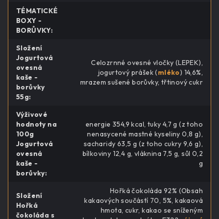
TÉMATICKÉ
BOXY -
BORŮVKY
:
Složení
Jogurtová
Celozrnné ovesné vločky (LEPEK),
ovesná
jogurtový prášek (
mléko
) 14,6%,
kaše -
mrazem sušené borůvky, třtinový cukr
borůvky
55g
:
Výživové
hodnoty na
energie 354,9 kcal, tuky 4,7 g (z toho
100g
nenasycené mastné kyseliny 0,8 g),
Jogurtová
sacharidy 63,5 g (z toho cukry 9,6 g),
ovesná
bílkoviny 12,4 g, vláknina 7,5 g, sůl 0,2
kaše -
g
borůvky
:
Hořká čokoláda 92% (Obsah
Složení
kakaových součástí 70, 5%, kakaová
Hořká
hmota, cukr, kakao se sníženým
čokoláda s