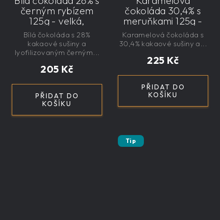
Bílá čokoláda 28% s
Karamelová
černým rybízem
čokoláda 30,4% s
125g - velká,
meruňkami 125g -
řemeslná,
velká, řemeslná,
Bílá čokoláda s 28%
Karamelová čokoláda s
exkluzivní, dárková
exkluzivní, dárková
kakaové sušiny a
30,4% kakaové sušiny a...
lyofilizovaným černým...
225 Kč
205 Kč
PŘIDAT DO
KOŠÍKU
PŘIDAT DO
KOŠÍKU
Tip