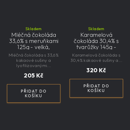
Skladem
Skladem
Mléčná čokoláda
Karamelová
33,6% s meruňkami
čokoláda 30,4% s
125g - velká,
tvarůžky 145g -
řemeslná,
velká, řemeslná,
Mléčná čokoláda s 33,6%
Karamelová čokoláda s
exkluzivní, dárková
exkluzivní, dárková
kakaové sušiny a
30,4% kakaové sušiny a...
lyofilizovanými...
320 Kč
205 Kč
PŘIDAT DO
KOŠÍKU
PŘIDAT DO
KOŠÍKU