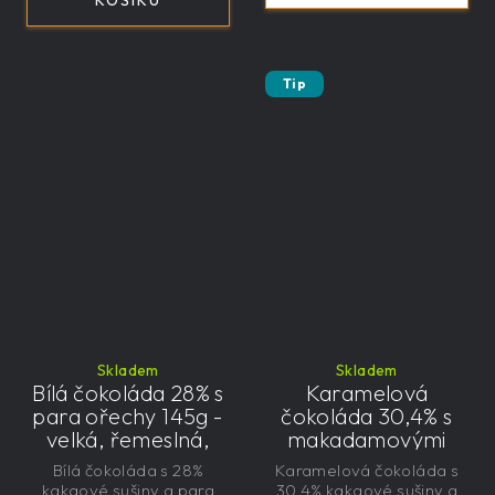
Tip
Skladem
Skladem
Bílá čokoláda 28% s
Karamelová
para ořechy 145g -
čokoláda 30,4% s
velká, řemeslná,
makadamovými
exkluzivní, dárková
ořechy 145g - velká,
Bílá čokoláda s 28%
Karamelová čokoláda s
řemeslná,
kakaové sušiny a para
30,4% kakaové sušiny a