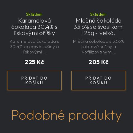
Skladem
Skladem
Karamelová
Mléčná čokoláda
čokoláda 30,4% s
33,6% se švestkami
lískovými oříšky
125g - velká,
145g - velká,
řemeslná,
Karamelová čokoláda s
Mléčná čokoláda s 33,6%
řemeslná,
exkluzivní, dárková
30,4% kakaové sušiny a
kakaové sušiny a
exkluzivní, dárková
lískovými...
lyofilizovanými...
225 Kč
205 Kč
PŘIDAT DO
PŘIDAT DO
KOŠÍKU
KOŠÍKU
Podobné produkty