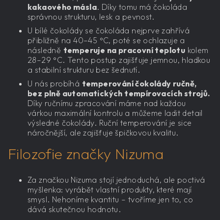
kakaového másla
. Díky tomu má čokoláda
správnou strukturu, lesk a pevnost.
U bílé čokolády se čokoláda nejprve zahřívá
přibližně na 40–45 °C, poté se ochlazuje a
následně
temperuje na pracovní teplotu
kolem
28–29 °C. Tento postup zajišťuje jemnou, hladkou
a stabilní strukturu bez šednutí.
U nás probíhá
temperování čokolády ručně,
bez plně automatických tempírovacích strojů.
Díky ručnímu zpracování máme nad každou
várkou maximální kontrolu a můžeme ladit detail
výsledné čokolády. Ruční temperování je sice
náročnější, ale zajišťuje špičkovou kvalitu.
Filozofie značky Nizuma
Za značkou Nizuma stojí jednoduchá, ale poctivá
myšlenka: vyrábět vlastní produkty, které mají
smysl. Nehoníme kvantitu – tvoříme jen to, co
dává skutečnou hodnotu.