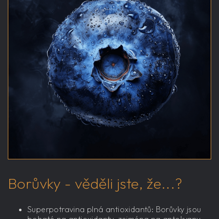
Borůvky - věděli jste, že...?
Superpotravina plná antioxidantů: Borůvky jsou
bohaté na antioxidanty, zejména na antokyany,