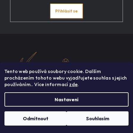
Přihlásit se
Z
á
p
a
t
Tento web používá soubory cookie. Dalším
í
procházením tohoto webu vyjadřujete souhlas s jejich
používáním.. Více informací
zde
.
Čokoláda není jen pochoutka – je to umění, věda a emoce. Na
našem eshopu můžete objevovat jedinečné čokoládové zážitky
Nastavení
a snadno si je dopřát z pohodlí svých domovů.
Odmítnout
Souhlasím