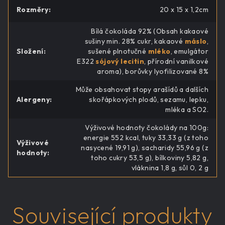
Rozměry
:
20 x 15 x 1,2cm
Bílá čokoláda 92% (Obsah kakaové
sušiny min. 28% cukr, kakaové
máslo
,
Složení
:
sušené plnotučné
mléko
, emulgátor
E322
sójový lecitin
, přírodní vanilkové
aroma), borůvky lyofilizované 8%
Může obsahovat stopy arašídů a dalších
Alergeny
:
skořápkových plodů, sezamu, lepku,
mléka a SO2.
Výživové hodnoty čokolády na 100g:
energie 552 kcal, tuky 33,33 g (z toho
Výživové
nasycené 19,91 g), sacharidy 55,96 g (z
hodnoty
:
toho cukry 53,5 g), bílkoviny 5,82 g,
vláknina 1,8 g, sůl 0, 2 g
Související produkty