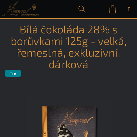
Přejít
na
obsah
Nákupn
Hledat
Přihlášení
Bílá čokoláda 28% s
košík
borůvkami 125g - velká,
řemeslná, exkluzivní,
dárková
Tip