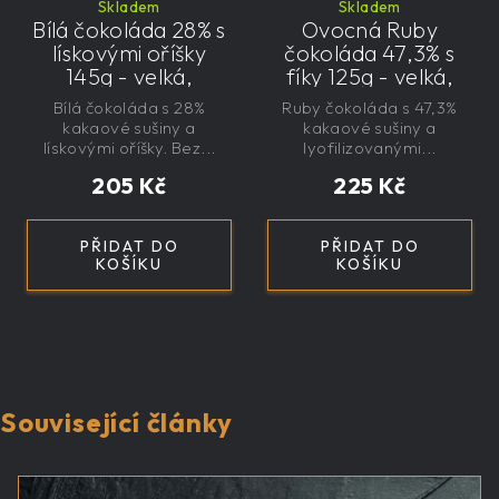
Skladem
Skladem
Bílá čokoláda 28% s
Ovocná Ruby
lískovými oříšky
čokoláda 47,3% s
145g - velká,
fíky 125g - velká,
řemeslná,
řemeslná,
Bílá čokoláda s 28%
Ruby čokoláda s 47,3%
exkluzivní, dárková
exkluzivní, dárková
kakaové sušiny a
kakaové sušiny a
lískovými oříšky. Bez...
lyofilizovanými...
205 Kč
225 Kč
PŘIDAT DO
PŘIDAT DO
KOŠÍKU
KOŠÍKU
Související články