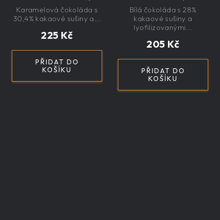
velká, řemeslná,
exkluzivní, dárková
Karamelová čokoláda s
Bílá čokoláda s 28%
exkluzivní, dárková
30,4% kakaové sušiny a...
kakaové sušiny a
lyofilizovanými...
225 Kč
205 Kč
PŘIDAT DO
KOŠÍKU
PŘIDAT DO
KOŠÍKU