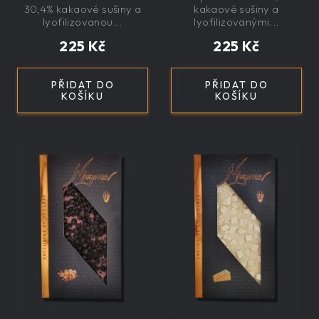
exkluzivní, dárková
exkluzivní, dárková
30,4% kakaové sušiny a
kakaové sušiny a
lyofilizovanou...
lyofilizovanými...
225 Kč
225 Kč
PŘIDAT DO
PŘIDAT DO
KOŠÍKU
KOŠÍKU