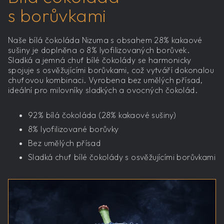
s borůvkami
Naše bílá čokoláda Nizuma s obsahem 28% kakaové
sušiny je doplněna o 8% lyofilizovaných borůvek.
Sladká a jemná chuť bílé čokolády se harmonicky
spojuje s osvěžujícími borůvkami, což vytváří dokonalou
chuťovou kombinaci. Vyrobena bez umělých přísad,
ideální pro milovníky sladkých a ovocných čokolád.
92% bílá čokoláda (28% kakaové sušiny)
8% lyofilizované borůvky
Bez umělých přísad
Sladká chuť bílé čokolády s osvěžujícími borůvkami