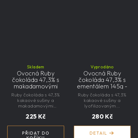
Skladem
Vyprodáno
Ovocná Ruby
Ovocná Ruby
čokoláda 47,3% s
čokoláda 47,3% s
makadamovými
ementálem 145g -
ořechy 145g - velká,
velká, řemeslná,
Ruby čokoláda s 47,3%
Ruby čokoláda s 47,3%
řemeslná,
exkluzivní, dárková
kakaové sušiny a
kakaové sušiny a
exkluzivní, dárková
makadamovými
lyofilizovaným...
ořechy....
225 Kč
280 Kč
PŘIDAT DO
DETAIL
KOŠÍKU