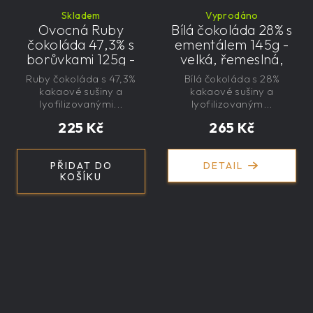
Skladem
Vyprodáno
Ovocná Ruby
Bílá čokoláda 28% s
čokoláda 47,3% s
ementálem 145g -
borůvkami 125g -
velká, řemeslná,
velká, řemeslná,
exkluzivní, dárková
Ruby čokoláda s 47,3%
Bílá čokoláda s 28%
exkluzivní, dárková
kakaové sušiny a
kakaové sušiny a
lyofilizovanými...
lyofilizovaným...
225 Kč
265 Kč
PŘIDAT DO
DETAIL
KOŠÍKU