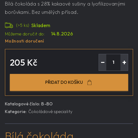
Bílá čokoláda s 28% kakaové sušiny a lyofilizovanými
borůvkami. Bez umělých přísad.
Skladem
(>5 ks)
14.8.2026
Můžeme doručit do:
Možnosti doručení
205 Kč
−
+
Měrná
cena:
PŘIDAT DO KOŠÍKU
Katalogové číslo:
B-BO
Kategorie
:
Čokoládové speciality
Bílá čokoláda