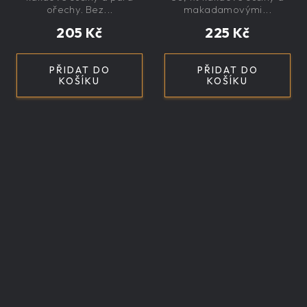
exkluzivní, dárková
ořechy. Bez...
makadamovými...
205 Kč
225 Kč
PŘIDAT DO
PŘIDAT DO
KOŠÍKU
KOŠÍKU