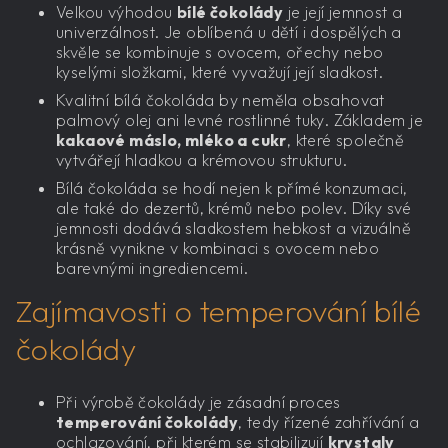
Velkou výhodou
bílé čokolády
je její jemnost a
univerzálnost. Je oblíbená u dětí i dospělých a
skvěle se kombinuje s ovocem, ořechy nebo
kyselými složkami, které vyvažují její sladkost.
Kvalitní bílá čokoláda by neměla obsahovat
palmový olej ani levné rostlinné tuky. Základem je
kakaové máslo, mléko a cukr
, které společně
vytvářejí hladkou a krémovou strukturu.
Bílá čokoláda se hodí nejen k přímé konzumaci,
ale také do dezertů, krémů nebo polev. Díky své
jemnosti dodává sladkostem hebkost a vizuálně
krásně vynikne v kombinaci s ovocem nebo
barevnými ingrediencemi.
Zajímavosti o temperování bílé
čokolády
Při výrobě čokolády je zásadní proces
temperování čokolády
, tedy řízené zahřívání a
ochlazování, při kterém se stabilizují
krystaly