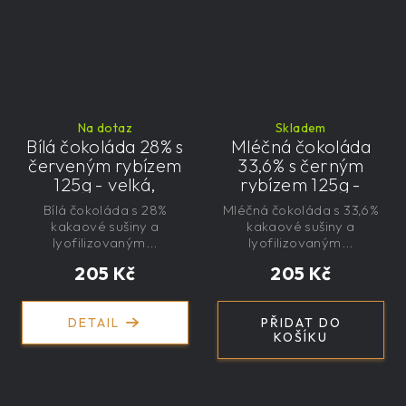
Na dotaz
Skladem
Bílá čokoláda 28% s
Mléčná čokoláda
červeným rybízem
33,6% s černým
125g - velká,
rybízem 125g -
řemeslná,
velká, řemeslná,
Bílá čokoláda s 28%
Mléčná čokoláda s 33,6%
exkluzivní, dárková
exkluzivní, dárková
kakaové sušiny a
kakaové sušiny a
lyofilizovaným...
lyofilizovaným...
205 Kč
205 Kč
DETAIL
PŘIDAT DO
KOŠÍKU