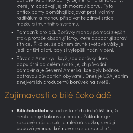
které jim dodávají jejich modrou barvu. Tyto
antioxidanty pomáhají bojovat proti volným
radikálům a mohou přispívat ke zdraví srdce,
mozku a imunitního systému.
Pomocník pro oči: Borůvky mohou pomoci zlepšit
zrak, protože obsahují látky, které podporují zdraví
sítnice. Říká se, že během druhé světové války je
jedli britští piloti, aby si vylepšili noční vidění.
Původ z Ameriky: I když jsou borůvky dnes
populární po celém světě, jejich původní
domovina je Severní Amerika, kde byly běžnou
potravou původních obyvatel. Dnes je USA jedním
z největších producentů borůvek na světě.
Zajímavosti o bílé čokoládě
Bílá čokoláda
se od ostatních druhů liší tím, že
neobsahuje kakaovou hmotu. Základem je
kakaové máslo, cukr a mléčná složka, která jí
dodává jemnou, krémovou a sladkou chuť.