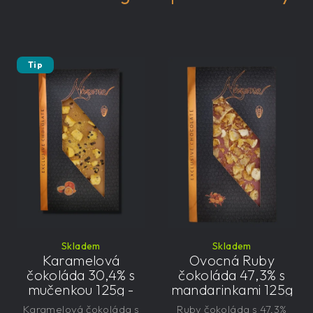
Tip
Skladem
Skladem
Karamelová
Ovocná Ruby
čokoláda 30,4% s
čokoláda 47,3% s
mučenkou 125g -
mandarinkami 125g
velká, řemeslná,
- velká, řemeslná,
Karamelová čokoláda s
Ruby čokoláda s 47,3%