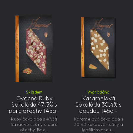
Skladem
Vyprodáno
Ovocná Ruby
Karamelová
čokoláda 47,3% s
čokoláda 30,4% s
para ořechy 145g -
goudou 145g -
velká, řemeslná,
velká, řemeslná,
Ruby čokoláda s 47,3%
Karamelová čokoláda s
exkluzivní, dárková
exkluzivní, dárková
kakaové sušiny a para
30,4% kakaové sušiny a
ořechy. Bez...
lyofilizovanou...