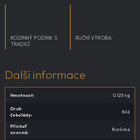
RODINNÝ PODNIK S
RUČNÍ VÝROBA
TRADICÍ
Další informace
Hmotnost
:
0.125 kg
Druh
Bílá
čokolády
:
Příchuť
Borůvka
ovocná
: