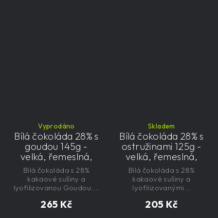
Vyprodáno
Skladem
Bílá čokoláda 28% s
Bílá čokoláda 28% s
goudou 145g -
ostružinami 125g -
velká, řemeslná,
velká, řemeslná,
exkluzivní, dárková
exkluzivní, dárková
Bílá čokoláda s 28%
Bílá čokoláda s 28%
kakaové sušiny a
kakaové sušiny a
lyofilizovanou Goudou....
lyofilizovanými...
265 Kč
205 Kč