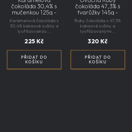
čokoláda 30,4% s
čokoláda 47,3% s
mučenkou 125g -
tvarůžky 145g -
velká, řemeslná,
velká, řemeslná,
Karamelová čokoláda s
Ruby čokoláda s 47,3%
exkluzivní, dárková
exkluzivní, dárková
30,4% kakaové sušiny a
kakaové sušiny a
lyofilizovanou...
lyofilizovanými...
225 Kč
320 Kč
PŘIDAT DO
PŘIDAT DO
KOŠÍKU
KOŠÍKU