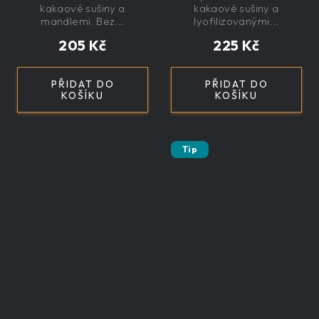
exkluzivní, dárková
exkluzivní, dárková
kakaové sušiny a
kakaové sušiny a
mandlemi. Bez...
lyofilizovanými...
205 Kč
225 Kč
PŘIDAT DO
PŘIDAT DO
KOŠÍKU
KOŠÍKU
Tip