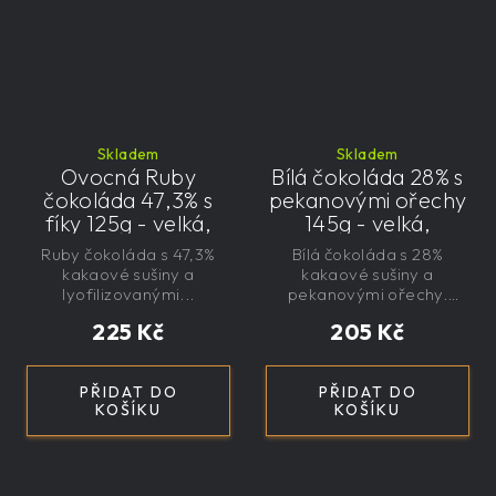
Skladem
Skladem
Ovocná Ruby
Bílá čokoláda 28% s
čokoláda 47,3% s
pekanovými ořechy
fíky 125g - velká,
145g - velká,
řemeslná,
řemeslná,
Ruby čokoláda s 47,3%
Bílá čokoláda s 28%
exkluzivní, dárková
exkluzivní, dárková
kakaové sušiny a
kakaové sušiny a
lyofilizovanými...
pekanovými ořechy.
Bez...
225 Kč
205 Kč
PŘIDAT DO
PŘIDAT DO
KOŠÍKU
KOŠÍKU