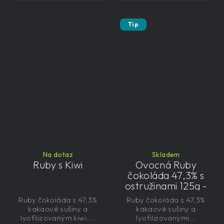
Tip
Na dotaz
Skladem
Ruby s Kiwi
Ovocná Ruby
čokoláda 47,3% s
ostružinami 125g -
velká, řemeslná,
Ruby čokoláda s 47,3%
Ruby čokoláda s 47,3%
exkluzivní, dárková
kakaové sušiny a
kakaové sušiny a
lyofilizovaným kiwi....
lyofilizovanými...