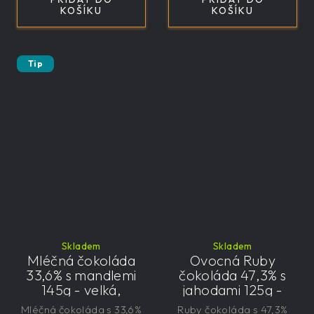
KOŠÍKU
KOŠÍKU
Tip
Skladem
Skladem
Mléčná čokoláda
Ovocná Ruby
33,6% s mandlemi
čokoláda 47,3% s
145g - velká,
jahodami 125g -
řemeslná,
velká, řemeslná,
Mléčná čokoláda s 33,6%
Ruby čokoláda s 47,3%