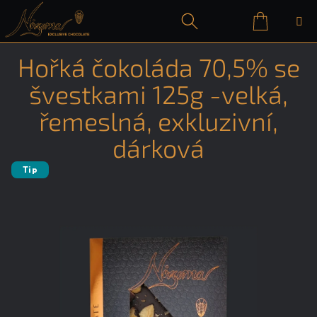
Přejít
na
obsah
Nákupn
Hledat
Přihlášení
Hořká čokoláda 70,5% se
košík
švestkami 125g -velká,
řemeslná, exkluzivní,
dárková
Tip