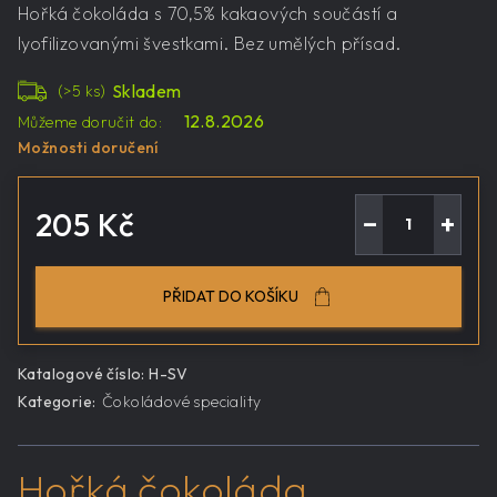
Hořká čokoláda s 70,5% kakaových součástí a
lyofilizovanými švestkami. Bez umělých přísad.
Skladem
(>5 ks)
12.8.2026
Můžeme doručit do:
Možnosti doručení
205 Kč
−
+
Měrná
cena:
PŘIDAT DO KOŠÍKU
Katalogové číslo:
H-SV
Kategorie
:
Čokoládové speciality
Hořká čokoláda