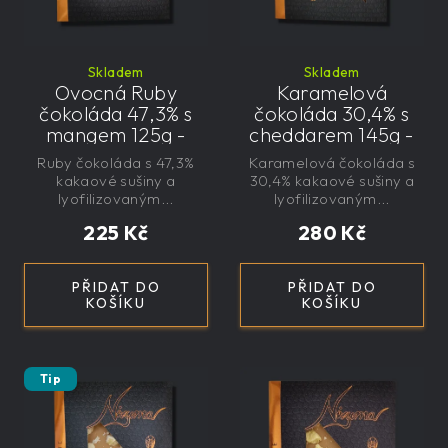
Skladem
Skladem
Ovocná Ruby
Karamelová
čokoláda 47,3% s
čokoláda 30,4% s
mangem 125g -
cheddarem 145g -
velká, řemeslná,
velká, řemeslná,
Ruby čokoláda s 47,3%
Karamelová čokoláda s
exkluzivní, dárková
exkluzivní, dárková
kakaové sušiny a
30,4% kakaové sušiny a
lyofilizovaným...
lyofilizovaným...
225 Kč
280 Kč
PŘIDAT DO
PŘIDAT DO
KOŠÍKU
KOŠÍKU
Tip