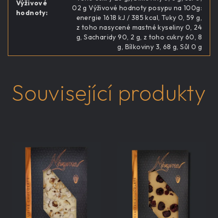
Výživové
02 g Výživové hodnoty posypu na 100g:
hodnoty
:
energie 1618 kJ / 385 kcal, Tuky 0, 59 g,
z toho nasycené mastné kyseliny 0, 24
g, Sacharidy 90, 2 g, z toho cukry 60, 8
g, Bílkoviny 3, 68 g, Sůl 0 g
Související produkty