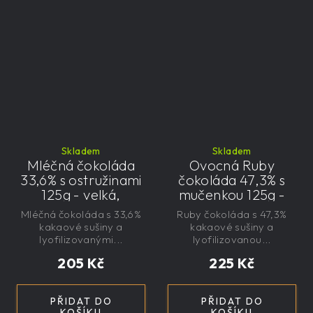
Skladem
Skladem
Mléčná čokoláda
Ovocná Ruby
33,6% s ostružinami
čokoláda 47,3% s
125g - velká,
mučenkou 125g -
řemeslná,
velká, řemeslná,
Mléčná čokoláda s 33,6%
Ruby čokoláda s 47,3%
exkluzivní, dárková
exkluzivní, dárková
kakaové sušiny a
kakaové sušiny a
lyofilizovanými...
lyofilizovanou...
205 Kč
225 Kč
PŘIDAT DO
PŘIDAT DO
KOŠÍKU
KOŠÍKU