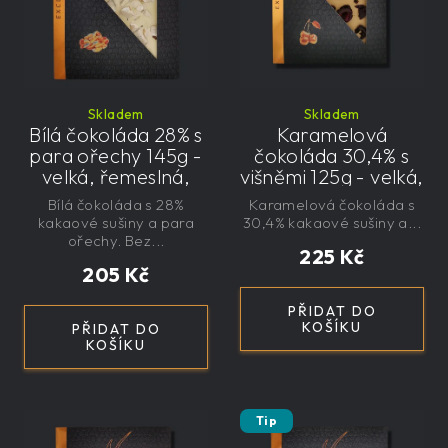
Skladem
Skladem
Bílá čokoláda 28% s
Karamelová
para ořechy 145g -
čokoláda 30,4% s
velká, řemeslná,
višněmi 125g - velká,
exkluzivní, dárková
řemeslná,
Bílá čokoláda s 28%
Karamelová čokoláda s
exkluzivní, dárková
kakaové sušiny a para
30,4% kakaové sušiny a...
ořechy. Bez...
225 Kč
205 Kč
PŘIDAT DO
KOŠÍKU
PŘIDAT DO
KOŠÍKU
Tip