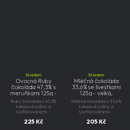
Skladem
Skladem
Ovocná Ruby
Mléčná čokoláda
čokoláda 47,3% s
33,6% se švestkami
meruňkami 125g -
125g - velká,
velká, řemeslná,
řemeslná,
Ruby čokoláda s 47,3%
Mléčná čokoláda s 33,6%
exkluzivní, dárková i
exkluzivní, dárková
kakaové sušiny a
kakaové sušiny a
lyofilizovanými...
lyofilizovanými...
225 Kč
205 Kč