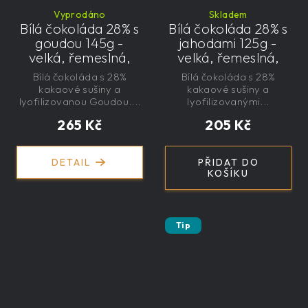
Vyprodáno
Skladem
Bílá čokoláda 28% s
Bílá čokoláda 28% s
goudou 145g -
jahodami 125g -
velká, řemeslná,
velká, řemeslná,
exkluzivní, dárková
exkluzivní, dárková
Bílá čokoláda s 28%
Bílá čokoláda s 28%
kakaové sušiny a
kakaové sušiny a
lyofilizovanou Goudou....
lyofilizovanými...
265 Kč
205 Kč
DETAIL
PŘIDAT DO
KOŠÍKU
Tip