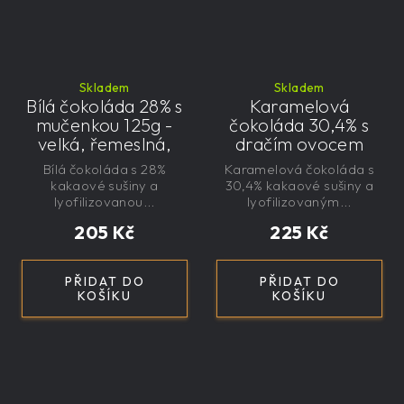
Skladem
Skladem
Bílá čokoláda 28% s
Karamelová
mučenkou 125g -
čokoláda 30,4% s
velká, řemeslná,
dračím ovocem
exkluzivní, dárková
125g - velká,
Bílá čokoláda s 28%
Karamelová čokoláda s
řemeslná,
kakaové sušiny a
30,4% kakaové sušiny a
exkluzivní, dárková
lyofilizovanou...
lyofilizovaným...
205 Kč
225 Kč
PŘIDAT DO
PŘIDAT DO
KOŠÍKU
KOŠÍKU