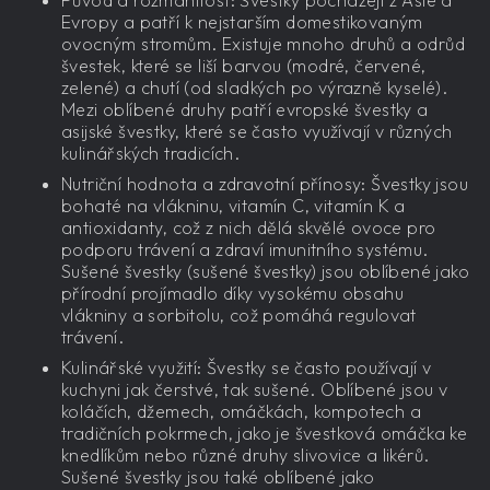
Evropy a patří k nejstarším domestikovaným
ovocným stromům. Existuje mnoho druhů a odrůd
švestek, které se liší barvou (modré, červené,
zelené) a chutí (od sladkých po výrazně kyselé).
Mezi oblíbené druhy patří evropské švestky a
asijské švestky, které se často využívají v různých
kulinářských tradicích.
Nutriční hodnota a zdravotní přínosy: Švestky jsou
bohaté na vlákninu, vitamín C, vitamín K a
antioxidanty, což z nich dělá skvělé ovoce pro
podporu trávení a zdraví imunitního systému.
Sušené švestky (sušené švestky) jsou oblíbené jako
přírodní projímadlo díky vysokému obsahu
vlákniny a sorbitolu, což pomáhá regulovat
trávení.
Kulinářské využití: Švestky se často používají v
kuchyni jak čerstvé, tak sušené. Oblíbené jsou v
koláčích, džemech, omáčkách, kompotech a
tradičních pokrmech, jako je švestková omáčka ke
knedlíkům nebo různé druhy slivovice a likérů.
Sušené švestky jsou také oblíbené jako