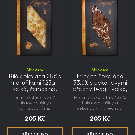
Skladem
Skladem
Bílá čokoláda 28% s
Mléčná čokoláda
meruňkami 125g -
33,6% s pekanovými
velká, řemeslná,
ořechy 145g - velká,
exkluzivní, dárková
řemeslná,
Bílá čokoláda s 28%
Mléčná čokoláda s 33,6%
exkluzivní, dárková
kakaové sušiny a
kakaové sušiny a
lyofilizovanými...
pekanovými ořechy....
205 Kč
205 Kč
PŘIDAT DO
PŘIDAT DO