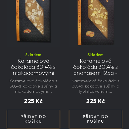
Skladem
Skladem
Karamelová
Karamelová
čokoláda 30,4% s
čokoláda 30,4% s
makadamovými
ananasem 125g -
ořechy 145g - velká,
velká, řemeslná,
Karamelová čokoláda s
Karamelová čokoláda s
řemeslná,
exkluzivní, dárková
30,4% kakaové sušiny a
30,4% kakaové sušiny a
exkluzivní, dárková
makadamovými...
lyofilizovaným...
225 Kč
225 Kč
PŘIDAT DO
PŘIDAT DO
KOŠÍKU
KOŠÍKU