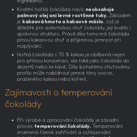
ingrediencí.
Kvalitní hořká čokoláda navíc
neobsahuje
palmový olej ani levné rostlinné tuky.
Základem
je
kakaová hmota a kakaové máslo
, což je
důležité pro autentickou chuť čokolády, její kvalitu i
správnou strukturu. Právě díky tomu má čokoláda
plnou kakaovou chuť a příjemnou jemnost při
rozplývání.
Hořká čokoláda s 70 % kakaa je oblíbená nejen
pro přímou konzumaci, ale také jako čokoláda do
dezertů nebo ke kávě. Díky bohatému chuťovému
profilu může nabídnout jemné tóny ovoce,
praženého kakaa nebo koření.
Zajímavosti o temperování
čokolády
Při výrobě a zpracování čokolády je zásadní
proces
temperování čokolády.
Temperování
znamená řízené zahřívání a ochlazování