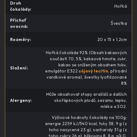
Druh
Hořká
čokolády
:
Příchuť
Švestka
ovocná
:
Rozměry
:
20 x 15 x 1,2cm
Hořká čokoláda 92% (Obsah kakaových
součástí 70, 5%, kakaová hmota, cukr,
kakao se sníženým obsahem tuku,
Složení
:
emulgátor E322
sójový lecitin
, přírodní
vanilkové aroma), švestky lyofilizované
8%
Může obsahovat stopy arašídů a dalších
Alergeny
:
skořápkových plodů, sezamu, lepku,
mléka a SO2.
Výživové hodnoty čokolády na 100g:
energie 2259 kJ/540 kcal, tuky 38, 9 g (z
toho nasycené 23 g), sacharidy 31 g (z
toho cukry 26 g), bílkoviny 8, 8 g, sůl 0,