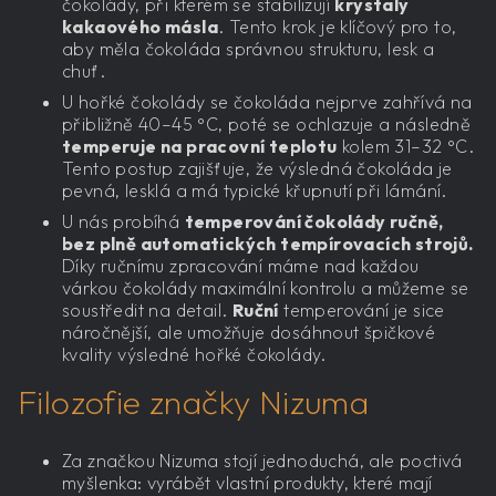
čokolády, při kterém se stabilizují
krystaly
kakaového másla
. Tento krok je klíčový pro to,
aby měla čokoláda správnou strukturu, lesk a
chuť.
U hořké čokolády se čokoláda nejprve zahřívá na
přibližně 40–45 °C, poté se ochlazuje a následně
temperuje na pracovní teplotu
kolem 31–32 °C.
Tento postup zajišťuje, že výsledná čokoláda je
pevná, lesklá a má typické křupnutí při lámání.
U nás probíhá
temperování čokolády ručně,
bez plně automatických tempírovacích strojů.
Díky ručnímu zpracování máme nad každou
várkou čokolády maximální kontrolu a můžeme se
soustředit na detail.
Ruční
temperování je sice
náročnější, ale umožňuje dosáhnout špičkové
kvality výsledné hořké čokolády.
Filozofie značky Nizuma
Za značkou Nizuma stojí jednoduchá, ale poctivá
myšlenka: vyrábět vlastní produkty, které mají