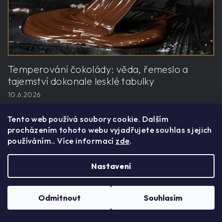
Temperování čokolády: věda, řemeslo a
tajemství dokonale lesklé tabulky
10.6.2026
Temperování čokolády: věda, řemeslo a tajemství
Tento web používá soubory cookie. Dalším
dokonale lesklé tabulky Když si...
procházením tohoto webu vyjadřujete souhlas s jejich
ČÍST ČLÁNEK
používáním.. Více informací
zde
.
Nastavení
Odmítnout
Souhlasím