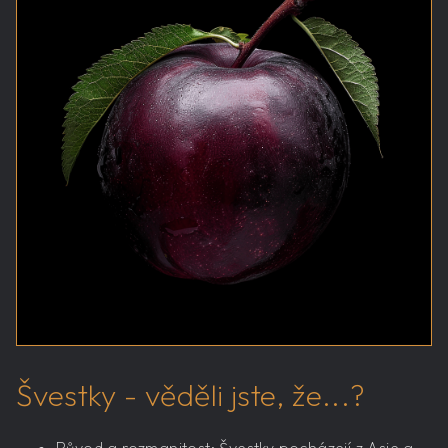
Švestky - věděli jste, že...?
Původ a rozmanitost: Švestky pocházejí z Asie a