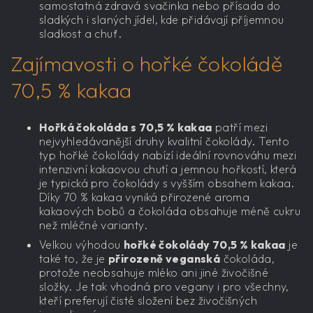
samostatná zdravá svačinka nebo přísada do
sladkých i slaných jídel, kde přidávají příjemnou
sladkost a chuť.
Zajímavosti o hořké čokoládě
70,5 % kakaa
Hořká čokoláda s 70,5 % kakaa
patří mezi
nejvyhledávanější druhy kvalitní čokolády. Tento
typ hořké čokolády nabízí ideální rovnováhu mezi
intenzivní kakaovou chutí a jemnou hořkostí, která
je typická pro čokolády s vyšším obsahem kakaa.
Díky 70 % kakaa vyniká přirozené aroma
kakaových bobů a čokoláda obsahuje méně cukru
než mléčné varianty.
Velkou výhodou
hořké čokolády 70,5 % kakaa
je
také to, že je
přirozeně veganská
čokoláda,
protože neobsahuje mléko ani jiné živočišné
složky. Je tak vhodná pro vegany i pro všechny,
kteří preferují čisté složení bez živočišných