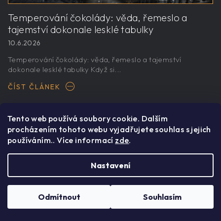
Temperování čokolády: věda, řemeslo a
tajemství dokonale lesklé tabulky
10.6.2026
Temperování čokolády: věda, řemeslo a tajemství
dokonale lesklé tabulky Když si...
ČÍST ČLÁNEK
Tento web používá soubory cookie. Dalším
procházením tohoto webu vyjadřujete souhlas s jejich
používáním.. Více informací
zde
.
Odebírat
Nastavení
newsletter
Odmítnout
Souhlasím