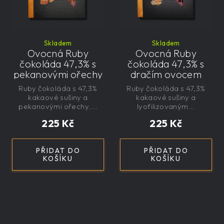
Skladem
Skladem
Ovocná Ruby
Ovocná Ruby
čokoláda 47,3% s
čokoláda 47,3% s
pekanovými ořechy
dračím ovocem
145g - velká,
125g - velká,
Ruby čokoláda s 47,3%
Ruby čokoláda s 47,3%
řemeslná,
řemeslná,
kakaové sušiny a
kakaové sušiny a
exkluzivní, dárková
exkluzivní, dárková
pekanovými ořechy....
lyofilizovaným...
225 Kč
225 Kč
PŘIDAT DO
PŘIDAT DO
KOŠÍKU
KOŠÍKU