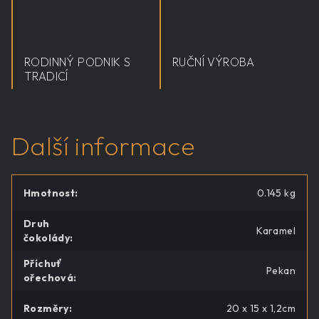
RODINNÝ PODNIK S
RUČNÍ VÝROBA
TRADICÍ
Další informace
Hmotnost
:
0.145 kg
Druh
Karamel
čokolády
:
Příchuť
Pekan
ořechová
:
Rozměry
:
20 x 15 x 1,2cm