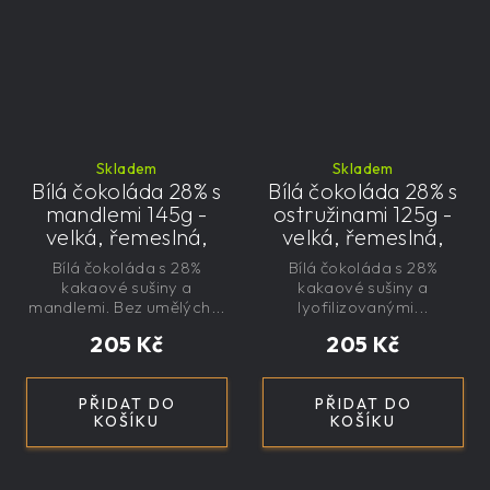
Skladem
Skladem
Bílá čokoláda 28% s
Bílá čokoláda 28% s
mandlemi 145g -
ostružinami 125g -
velká, řemeslná,
velká, řemeslná,
exkluzivní, dárková
exkluzivní, dárková
Bílá čokoláda s 28%
Bílá čokoláda s 28%
kakaové sušiny a
kakaové sušiny a
mandlemi. Bez umělých...
lyofilizovanými...
205 Kč
205 Kč
PŘIDAT DO
PŘIDAT DO
KOŠÍKU
KOŠÍKU