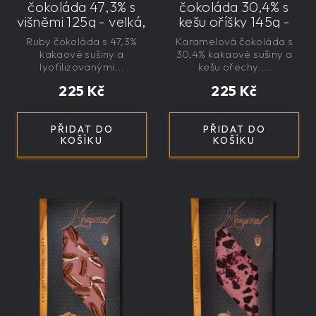
čokoláda 47,3% s
čokoláda 30,4% s
višněmi 125g - velká,
kešu oříšky 145g -
řemeslná,
velká, řemeslná,
Ruby čokoláda s 47,3%
Karamelová čokoláda s
exkluzivní, dárková
exkluzivní, dárková
kakaové sušiny a
30,4% kakaové sušiny a
lyofilizovanými...
kešu ořechy....
225 Kč
225 Kč
PŘIDAT DO
PŘIDAT DO
KOŠÍKU
KOŠÍKU