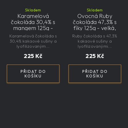
Skladem
Skladem
Karamelová
Ovocná Ruby
čokoláda 30,4% s
čokoláda 47,3% s
mangem 125g -
fíky 125g - velká,
velká, řemeslná,
řemeslná,
Karamelová čokoláda s
Ruby čokoláda s 47,3%
exkluzivní, dárková
exkluzivní, dárková
30,4% kakaové sušiny a
kakaové sušiny a
lyofilizovaným...
lyofilizovanými...
225 Kč
225 Kč
PŘIDAT DO
PŘIDAT DO
KOŠÍKU
KOŠÍKU