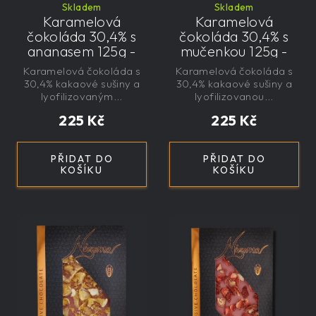
Skladem
Skladem
Karamelová
Karamelová
čokoláda 30,4% s
čokoláda 30,4% s
ananasem 125g -
mučenkou 125g -
velká, řemeslná,
velká, řemeslná,
Karamelová čokoláda s
Karamelová čokoláda s
exkluzivní, dárková
exkluzivní, dárková
30,4% kakaové sušiny a
30,4% kakaové sušiny a
lyofilizovaným...
lyofilizovanou...
225 Kč
225 Kč
PŘIDAT DO
PŘIDAT DO
KOŠÍKU
KOŠÍKU