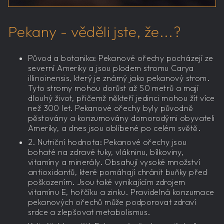
Pekany - věděli jste, že...?
Původ a botanika: Pekanové ořechy pocházejí ze
severní Ameriky a jsou plodem stromu Carya
illinoinensis, který je známý jako pekanový strom.
Tyto stromy mohou dorůst až 50 metrů a mají
dlouhý život, přičemž někteří jedinci mohou žít více
než 300 let. Pekanové ořechy byly původně
pěstovány a konzumovány domorodými obyvateli
Ameriky, a dnes jsou oblíbené po celém světě.
2. Nutriční hodnota: Pekanové ořechy jsou
bohaté na zdravé tuky, vlákninu, bílkoviny,
vitamíny a minerály. Obsahují vysoké množství
antioxidantů, které pomáhají chránit buňky před
poškozením. Jsou také vynikajícím zdrojem
vitamínu E, hořčíku a zinku. Pravidelná konzumace
pekanových ořechů může podporovat zdraví
srdce a zlepšovat metabolismus.