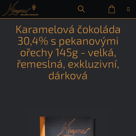
Přejít
na
obsah
Nákupn
Hledat
Přihlášení
Karamelová čokoláda
košík
30,4% s pekanovými
ořechy 145g - velká,
řemeslná, exkluzivní,
dárková