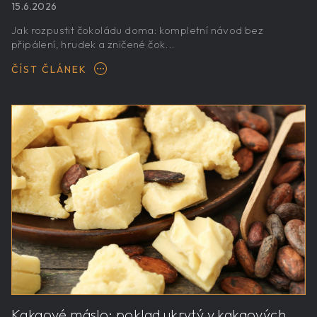
15.6.2026
Jak rozpustit čokoládu doma: kompletní návod bez
připálení, hrudek a zničené čok...
ČÍST ČLÁNEK
Kakaové máslo: poklad ukrytý v kakaových