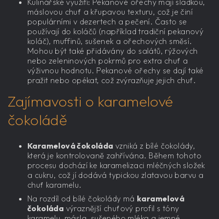
Kulinářské využití: Pekanové ořechy mají sladkou,
máslovou chuť a křupavou texturu, což je činí
populárními v dezertech a pečení. Často se
používají do koláčů (například tradiční pekanový
koláč), muffinů, sušenek a ořechových směsí.
Mohou být také přidávány do salátů, rýžových
nebo zeleninových pokrmů pro extra chuť a
výživnou hodnotu. Pekanové ořechy se dají také
pražit nebo opékat, což zvýrazňuje jejich chuť.
Zajímavosti o karamelové
čokoládě
Karamelová čokoláda
vzniká z bílé čokolády,
která je kontrolovaně zahřívána. Během tohoto
procesu dochází ke karamelizaci mléčných složek
a cukru, což jí dodává typickou zlatavou barvu a
chuť karamelu.
Na rozdíl od bílé čokolády má
karamelová
čokoláda
výraznější chuťový profil s tóny
karamelu, másla, sušeného mléka a jemné