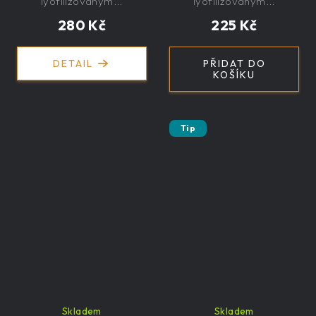
exkluzivní, dárková
lyofilizovaným...
lyofilizovaným...
280 Kč
225 Kč
DETAIL
PŘIDAT DO
KOŠÍKU
Tip
Skladem
Skladem