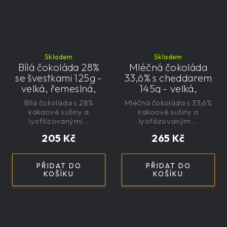
Skladem
Skladem
Bílá čokoláda 28%
Mléčná čokoláda
se švestkami 125g -
33,6% s cheddarem
velká, řemeslná,
145g - velká,
exkluzivní, dárková
řemeslná,
Bílá čokoláda s 28%
Mléčná čokoláda s 33,6%
exkluzivní, dárková
kakaové sušiny a
kakaové sušiny a
lyofilizovanými...
lyofilizovaným...
205 Kč
265 Kč
PŘIDAT DO
PŘIDAT DO
KOŠÍKU
KOŠÍKU