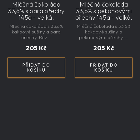
Mléčná čokoláda
Mléčná čokoláda
33,6% s para ořechy
33,6% s pekanovými
145g - velká,
ořechy 145g - velká,
řemeslná,
řemeslná,
Mléčná čokoláda s 33,6%
Mléčná čokoláda s 33,6%
exkluzivní, dárková
exkluzivní, dárková
kakaové sušiny a para
kakaové sušiny a
ořechy. Bez...
pekanovými ořechy....
205 Kč
205 Kč
PŘIDAT DO
PŘIDAT DO
KOŠÍKU
KOŠÍKU