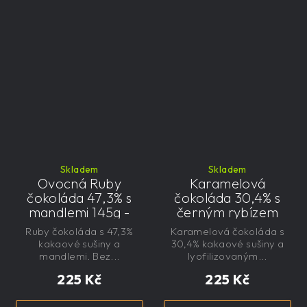
Skladem
Skladem
Ovocná Ruby
Karamelová
čokoláda 47,3% s
čokoláda 30,4% s
mandlemi 145g -
černým rybízem
velká, řemeslná,
125g - velká,
Ruby čokoláda s 47,3%
Karamelová čokoláda s
exkluzivní, dárková
řemeslná,
kakaové sušiny a
30,4% kakaové sušiny a
exkluzivní, dárková
mandlemi. Bez...
lyofilizovaným...
225 Kč
225 Kč