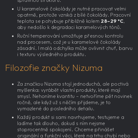
U karamelové čokolády je nutné pracovat velmi
opatrně, protože vzniká z bílé čokolády. Pracovní
teplota se pohybuje přibližně kolem
28–29 °C
,
aby nedošlo k degradaci karamelových tónů.
Ruční temperování umožňuje přesnou kontrolu
nad procesem, což je u karamelové čokolády
zásadní. I malá odchylka může ovlivnit chuť, barvu
i texturu výsledného produktu.
Filozofie značky Nizuma
Za značkou Nizuma stojí jednoduchá, ale poctivá
myšlenka: vyrábět vlastní produkty, které mají
smysl. Nehoníme kvantitu – netvoříme pět novinek
ročně, ale když už s něčím přijdeme, je to
vymazlené do posledního detailu.
Každý produkt si sami navrhujeme, testujeme a
ladíme tak dlouho, dokud s ním nejsme
stoprocentně spokojení. Chceme přinášet
originální a funkční věci, které na trhu chybí nebo