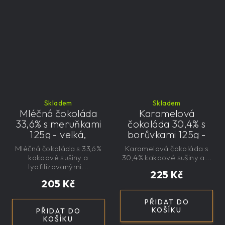
Skladem
Skladem
Mléčná čokoláda
Karamelová
33,6% s meruňkami
čokoláda 30,4% s
125g - velká,
borůvkami 125g -
řemeslná,
velká, řemeslná,
Mléčná čokoláda s 33,6%
Karamelová čokoláda s
exkluzivní, dárková
exkluzivní, dárková
kakaové sušiny a
30,4% kakaové sušiny a...
lyofilizovanými...
225 Kč
205 Kč
PŘIDAT DO
KOŠÍKU
PŘIDAT DO
KOŠÍKU