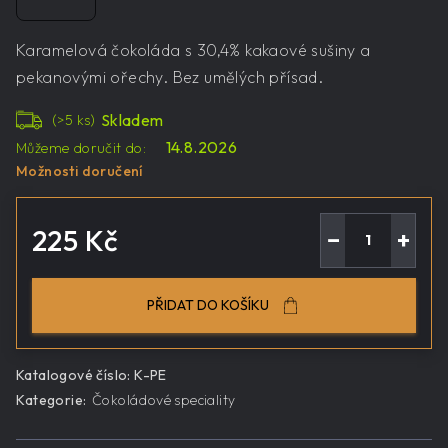
Karamelová čokoláda s 30,4% kakaové sušiny a
pekanovými ořechy. Bez umělých přísad.
Skladem
(>5 ks)
14.8.2026
Můžeme doručit do:
Možnosti doručení
225 Kč
−
+
Měrná
cena:
PŘIDAT DO KOŠÍKU
Katalogové číslo:
K-PE
Kategorie
:
Čokoládové speciality