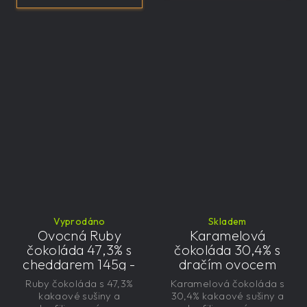
Vyprodáno
Skladem
Ovocná Ruby
Karamelová
čokoláda 47,3% s
čokoláda 30,4% s
cheddarem 145g -
dračím ovocem
velká, řemeslná,
125g - velká,
Ruby čokoláda s 47,3%
Karamelová čokoláda s
exkluzivní, dárková
řemeslná,
kakaové sušiny a
30,4% kakaové sušiny a