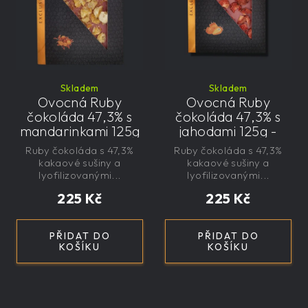
Skladem
Skladem
Ovocná Ruby
Ovocná Ruby
čokoláda 47,3% s
čokoláda 47,3% s
mandarinkami 125g
jahodami 125g -
- velká, řemeslná,
velká, řemeslná,
Ruby čokoláda s 47,3%
Ruby čokoláda s 47,3%
exkluzivní, dárková
exkluzivní, dárková
kakaové sušiny a
kakaové sušiny a
lyofilizovanými...
lyofilizovanými...
225 Kč
225 Kč
PŘIDAT DO
PŘIDAT DO
KOŠÍKU
KOŠÍKU