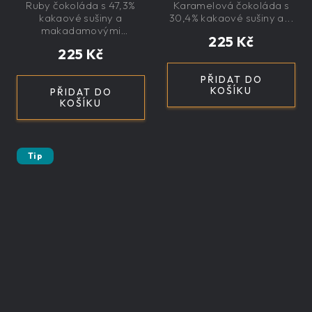
ořechy 145g - velká,
velká, řemeslná,
Ruby čokoláda s 47,3%
Karamelová čokoláda s
řemeslná,
exkluzivní, dárková
kakaové sušiny a
30,4% kakaové sušiny a...
exkluzivní, dárková
makadamovými
225 Kč
ořechy....
225 Kč
PŘIDAT DO
KOŠÍKU
PŘIDAT DO
KOŠÍKU
Tip