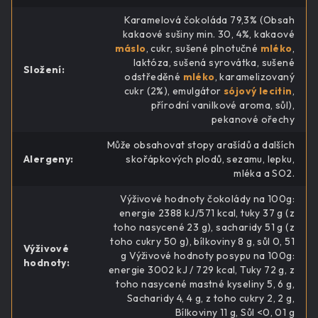
Karamelová čokoláda 79,3% (Obsah
kakaové sušiny min. 30, 4%, kakaové
máslo
, cukr, sušené plnotučné
mléko
,
laktóza, sušená syrovátka, sušené
Složení
:
odstředěné
mléko
, karamelizovaný
cukr (2%), emulgátor
sójový lecitin
,
přírodní vanilkové aroma, sůl),
pekanové ořechy
Může obsahovat stopy arašídů a dalších
Alergeny
:
skořápkových plodů, sezamu, lepku,
mléka a SO2.
Výživové hodnoty čokolády na 100g:
energie 2388 kJ/571 kcal, tuky 37 g (z
toho nasycené 23 g), sacharidy 51 g (z
toho cukry 50 g), bílkoviny 8 g, sůl 0, 51
Výživové
g Výživové hodnoty posypu na 100g:
hodnoty
:
energie 3002 kJ / 729 kcal, Tuky 72 g, z
toho nasycené mastné kyseliny 5, 6 g,
Sacharidy 4, 4 g, z toho cukry 2, 2 g,
Bílkoviny 11 g, Sůl <0, 01 g