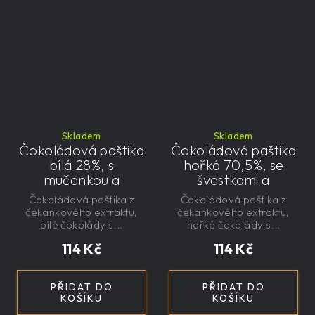
Skladem
Skladem
Čokoládová paštika
Čokoládová paštika
bílá 28%, s
hořká 70,5%, se
mučenkou a
švestkami a
čekankovým
čekankovým
Čokoládová paštika z
Čokoládová paštika z
sirupem 100g -
sirupem 100g -
čekankového extraktu,
čekankového extraktu,
nízkokalorická,
nízkokalorická,
bílé čokolády s...
hořké čokolády s...
řemeslná
řemeslná
114 Kč
114 Kč
PŘIDAT DO
PŘIDAT DO
KOŠÍKU
KOŠÍKU