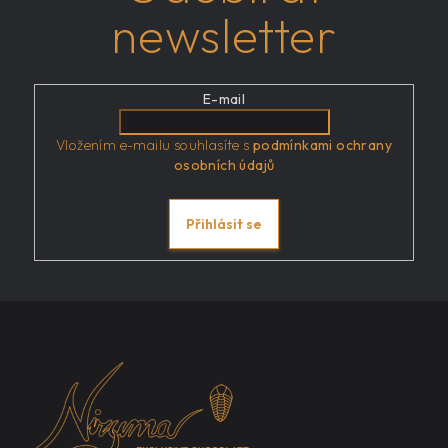
newsletter
E-mail
Vložením e-mailu souhlasíte s
podmínkami ochrany
osobních údajů
Přihlásit se
Z
á
p
a
t