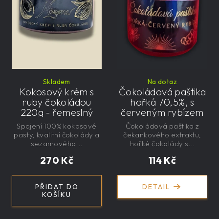
Skladem
Na dotaz
Kokosový krém s
Čokoládová paštika
ruby čokoládou
hořká 70,5%, s
220g - řemeslný
červeným rybízem
a čekankovým
Spojení 100% kokosové
Čokoládová paštika z
sirupem 100g -
pasty, kvalitní čokolády a
čekankového extraktu,
nízkokalorická,
sezamového...
hořké čokolády s...
řemeslná
270 Kč
114 Kč
PŘIDAT DO
DETAIL
KOŠÍKU