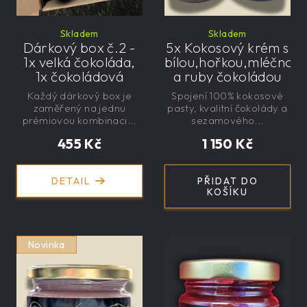
Skladem
Skladem
Dárkový box č.2 -
5x Kokosový krém s
1x velká čokoláda,
bílou,hořkou,mléčnou
1x čokoládová
a ruby čokoládou
paštika, 1x mini
5x220g - řemeslný
Každý dárkový box je
Spojení 100% kokosové
čokoláda, 1x kaše s
zaměřený na jednu
pasty, kvalitní čokolády a
jogurtem
prémiovou kombinaci...
sezamového...
455 Kč
1 150 Kč
DETAIL
PŘIDAT DO
KOŠÍKU
Novinka