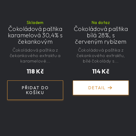
Skladem
Na dotaz
Čokoládová paštika
Čokoládová paštika
karamelová 30,4% s
bílá 28%, s
čekankovým
červeným rybízem
sirupem 100g -
a čekankovým
Čokoládová paštika z
Čokoládová paštika z
nízkokalorická,
sirupem 100g -
čekankového extraktu a
čekankového extraktu,
řemeslná
nízkokalorická,
karamelové...
bílé čokolády s...
řemeslná
118 Kč
114 Kč
PŘIDAT DO
DETAIL
KOŠÍKU