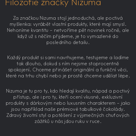
Filozofie značky Nizuma
Za značkou Nizuma stojí jednoduchá, ale poctivá
myšlenka: vyrábět vlastní produkty, které mají smysl.
Nehoníme kvantitu – netvoříme pět novinek ročně, ale
když už s něčím přijdeme, je to vymazlené do
posledního detailu.
Každý produkt si sami navrhujeme, testujeme a ladíme
tak dlouho, dokud s ním nejsme stoprocentně
spokojení. Chceme přinášet originální a funkční věci,
které na trhu chybí nebo je prostě chceme udělat lépe.
Nizuma je tu pro ty, kdo hledají kvalitu, nápad a poctivý
přístup, ale i pro ty, kteří ocení vkusné, exkluzivní
produkty s dárkovým nebo luxusním charakterem – jako
jsou například naše prémiové tabulkové čokolády.
Zdravý životní styl a potěšení z výjimečných chuťových
zážitků u nás jdou ruku v ruce.