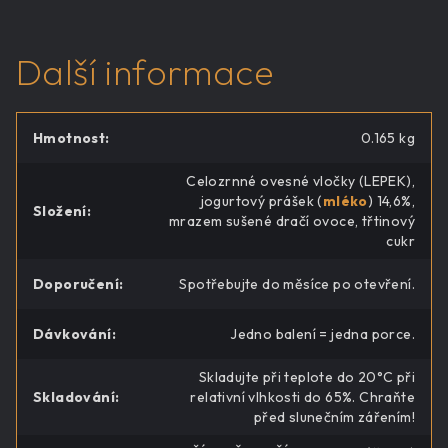
Další informace
Hmotnost
:
0.165 kg
Celozrnné ovesné vločky (LEPEK),
jogurtový prášek (
mléko
) 14,6%,
Složení
:
mrazem sušené dračí ovoce, třtinový
cukr
Doporučení
:
Spotřebujte do měsíce po otevření.
Dávkování
:
Jedno balení = jedna porce.
Skladujte při teplote do 20°C při
Skladování
:
relativní vlhkosti do 65%. Chraňte
před slunečním zářením!