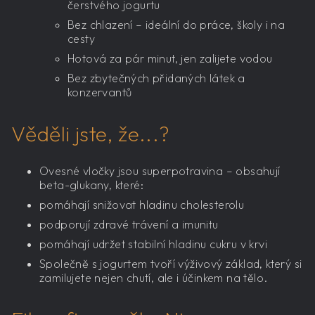
čerstvého jogurtu
Bez chlazení – ideální do práce, školy i na
cesty
Hotová za pár minut, jen zalijete vodou
Bez zbytečných přidaných látek a
konzervantů
Věděli jste, že...?
Ovesné vločky jsou superpotravina – obsahují
beta-glukany, které:
pomáhají snižovat hladinu cholesterolu
podporují zdravé trávení a imunitu
pomáhají udržet stabilní hladinu cukru v krvi
Společně s jogurtem tvoří výživový základ, který si
zamilujete nejen chutí, ale i účinkem na tělo.