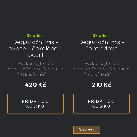
Skladem
Skladem
Degustační mix -
Degustační mix -
ovoce + čokoláda +
čokoládové
jogurt
Vyzkoušejte náš
Vyzkoušejte náš
degustační box! Obsahuje
degustační box! Obsahuje
*10 kusů kaší* –...
*5 kusů kaší* –...
420 Kč
210 Kč
PŘIDAT DO
PŘIDAT DO
KOŠÍKU
KOŠÍKU
Novinka