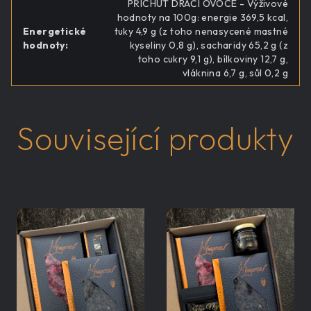
PŘÍCHUŤ DRAČÍ OVOCE - Výživové
hodnoty na 100g: energie 369,5 kcal,
Energetické
tuky 4,9 g (z toho nenasycené mastné
hodnoty
:
kyseliny 0,8 g), sacharidy 65,2 g (z
toho cukry 9,1 g), bílkoviny 12,7 g,
vláknina 6,7 g, sůl 0,2 g
Související produkty