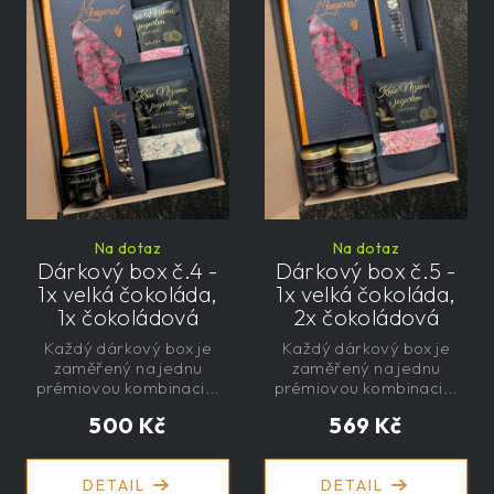
Na dotaz
Na dotaz
Dárkový box č.4 -
Dárkový box č.5 -
1x velká čokoláda,
1x velká čokoláda,
1x čokoládová
2x čokoládová
paštika, 2x kaše s
paštika, 1x mini
Každý dárkový box je
Každý dárkový box je
jogurtem, 1x mini
čokoláda, 1x kaše s
zaměřený na jednu
zaměřený na jednu
čokoláda
jogurtem
prémiovou kombinaci...
prémiovou kombinaci...
500 Kč
569 Kč
DETAIL
DETAIL