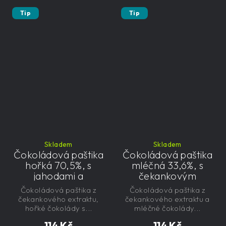
Tip
Tip
Skladem
Skladem
Čokoládová paštika
Čokoládová paštika
hořká 70,5%, s
mléčná 33,6%, s
jahodami a
čekankovým
čekankovým
sirupem 100g -
Čokoládová paštika z
Čokoládová paštika z
sirupem 100g -
nízkokalorická,
čekankového extraktu,
čekankového extraktu a
nízkokalorická,
řemeslná
hořké čokolády s...
mléčné čokolády...
řemeslná
114 Kč
114 Kč