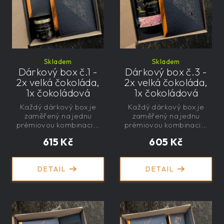
Skladem
Skladem
Dárkový box č.1 -
Dárkový box č.3 -
2x velká čokoláda,
2x velká čokoláda,
1x čokoládová
1x čokoládová
paštika, 1x mini
paštika, 1x kaše s
Každý dárkový box je
Každý dárkový box je
čokoláda
jogurtem
zaměřený na jednu
zaměřený na jednu
prémiovou kombinaci...
prémiovou kombinaci...
615 Kč
605 Kč
DETAIL
DETAIL