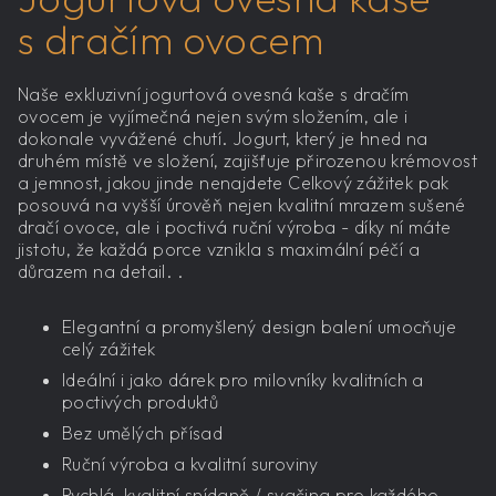
s dračím ovocem
Naše exkluzivní jogurtová ovesná kaše s dračím
ovocem je vyjímečná nejen svým složením, ale i
dokonale vyvážené chutí. Jogurt, který je hned na
druhém místě ve složení, zajišťuje přirozenou krémovost
a jemnost, jakou jinde nenajdete Celkový zážitek pak
posouvá na vyšší úrověň nejen kvalitní mrazem sušené
dračí ovoce, ale i poctivá ruční výroba - díky ní máte
jistotu, že každá porce vznikla s maximální péčí a
důrazem na detail. .
Elegantní a promyšlený design balení umocňuje
celý zážitek
Ideální i jako dárek pro milovníky kvalitních a
poctivých produktů
Bez umělých přísad
Ruční výroba a kvalitní suroviny
Rychlá, kvalitní snídaně / svačina pro každého