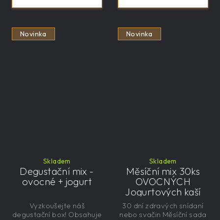
Novinka
Novinka
Skladem
Skladem
Degustační mix -
Měsíční mix 30ks
ovocné + jogurt
OVOCNÝCH
Jogurtových kaší
Vyzkoušejte náš
30 dní zdravých snídaní
degustační box! Obsahuje
nebo svačin Měsíční sada