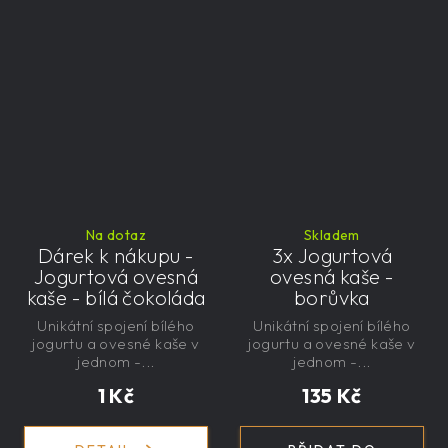
Na dotaz
Skladem
Dárek k nákupu -
3x Jogurtová
Jogurtová ovesná
ovesná kaše -
kaše - bílá čokoláda
borůvka
Unikátní spojení bílého
Unikátní spojení bílého
jogurtu a ovesné kaše v
jogurtu a ovesné kaše v
jednom -...
jednom -...
1 Kč
135 Kč