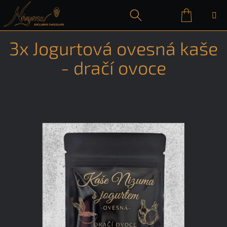
Přejít
na
obsah
Nákupn
Hledat
Přihlášení
3x Jogurtová ovesná kaše
košík
- dračí ovoce