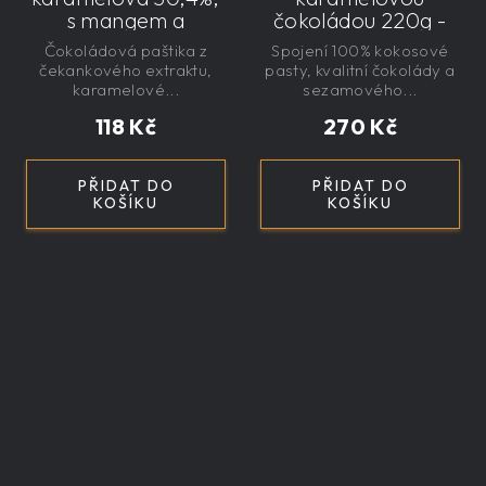
s mangem a
čokoládou 220g -
čekankovým
řemeslný
Čokoládová paštika z
Spojení 100% kokosové
sirupem 100g -
čekankového extraktu,
pasty, kvalitní čokolády a
nízkokalorická,
karamelové...
sezamového...
řemeslná
118 Kč
270 Kč
PŘIDAT DO
PŘIDAT DO
KOŠÍKU
KOŠÍKU