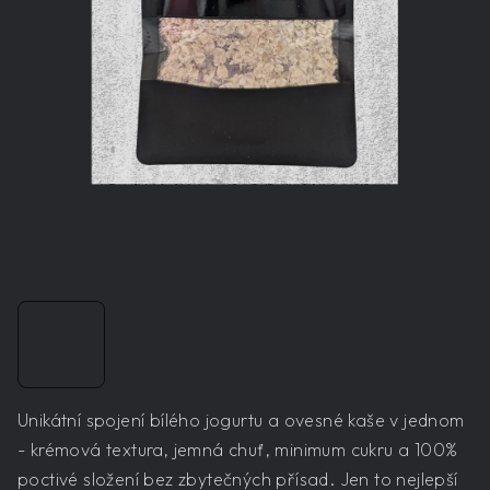
Unikátní spojení bílého jogurtu a ovesné kaše v jednom
- krémová textura, jemná chuť, minimum cukru a 100%
poctivé složení bez zbytečných přísad. Jen to nejlepší