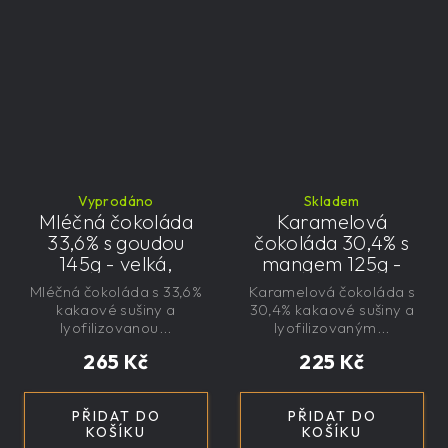
Vyprodáno
Skladem
Mléčná čokoláda
Karamelová
33,6% s goudou
čokoláda 30,4% s
145g - velká,
mangem 125g -
řemeslná,
velká, řemeslná,
Mléčná čokoláda s 33,6%
Karamelová čokoláda s
exkluzivní, dárková
exkluzivní, dárková
kakaové sušiny a
30,4% kakaové sušiny a
lyofilizovanou...
lyofilizovaným...
265 Kč
225 Kč
PŘIDAT DO
PŘIDAT DO
KOŠÍKU
KOŠÍKU