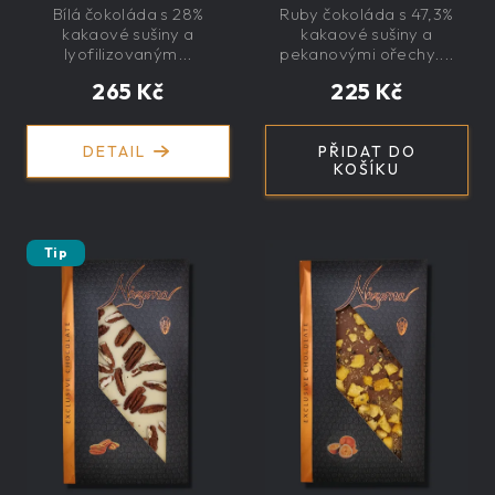
exkluzivní, dárková
145g - velká,
Bílá čokoláda s 28%
Ruby čokoláda s 47,3%
řemeslná,
kakaové sušiny a
kakaové sušiny a
exkluzivní, dárková
lyofilizovaným...
pekanovými ořechy....
265 Kč
225 Kč
DETAIL
PŘIDAT DO
KOŠÍKU
Tip