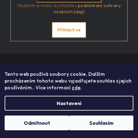
Vložením e-mailu souhlasíte s
podmínkami ochrany
osobních údajů
Přihlásit se
Z
á
p
Tento web používá soubory cookie. Dalším
procházením tohoto webu vyjadřujete souhlas s jejich
a
používáním.. Více informací
zde
.
t
í
Nastavení
Čokoláda není jen pochoutka – je to umění, věda a emoce. Na
našem eshopu můžete objevovat jedinečné čokoládové zážitky
Odmítnout
Souhlasím
a snadno si je dopřát z pohodlí svých domovů.