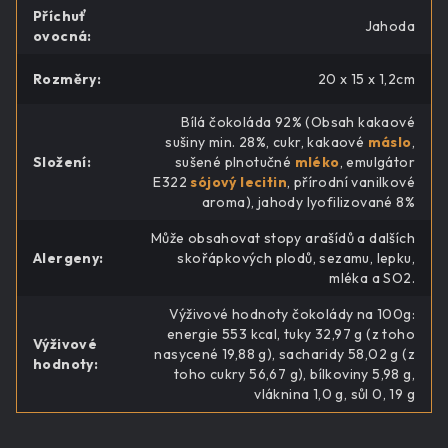
Příchuť
Jahoda
ovocná
:
Rozměry
:
20 x 15 x 1,2cm
Bílá čokoláda 92% (Obsah kakaové
sušiny min. 28%, cukr, kakaové
máslo
,
Složení
:
sušené plnotučné
mléko
, emulgátor
E322
sójový lecitin
, přírodní vanilkové
aroma), jahody lyofilizované 8%
Může obsahovat stopy arašídů a dalších
Alergeny
:
skořápkových plodů, sezamu, lepku,
mléka a SO2.
Výživové hodnoty čokolády na 100g:
energie 553 kcal, tuky 32,97 g (z toho
Výživové
nasycené 19,88 g), sacharidy 58,02 g (z
hodnoty
:
toho cukry 56,67 g), bílkoviny 5,98 g,
vláknina 1,0 g, sůl 0, 19 g