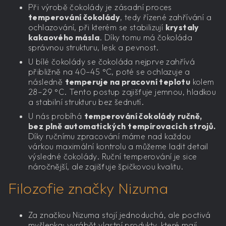
Při výrobě čokolády je zásadní proces
temperování čokolády
, tedy řízené zahřívání a
ochlazování, při kterém se stabilizují
krystaly
kakaového másla
. Díky tomu má čokoláda
správnou strukturu, lesk a pevnost.
U bílé čokolády se čokoláda nejprve zahřívá
přibližně na 40–45 °C, poté se ochlazuje a
následně
temperuje na pracovní teplotu
kolem
28–29 °C. Tento postup zajišťuje jemnou, hladkou
a stabilní strukturu bez šednutí.
U nás probíhá
temperování čokolády ručně,
bez plně automatických tempírovacích strojů.
Díky ručnímu zpracování máme nad každou
várkou maximální kontrolu a můžeme ladit detail
výsledné čokolády. Ruční temperování je sice
náročnější, ale zajišťuje špičkovou kvalitu.
Filozofie značky Nizuma
Za značkou Nizuma stojí jednoduchá, ale poctivá
myšlenka: vyrábět vlastní produkty, které mají