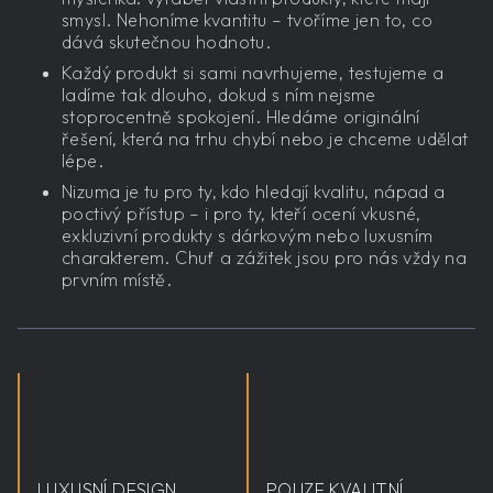
smysl. Nehoníme kvantitu – tvoříme jen to, co
dává skutečnou hodnotu.
Každý produkt si sami navrhujeme, testujeme a
ladíme tak dlouho, dokud s ním nejsme
stoprocentně spokojení. Hledáme originální
řešení, která na trhu chybí nebo je chceme udělat
lépe.
Nizuma je tu pro ty, kdo hledají kvalitu, nápad a
poctivý přístup – i pro ty, kteří ocení vkusné,
exkluzivní produkty s dárkovým nebo luxusním
charakterem. Chuť a zážitek jsou pro nás vždy na
prvním místě.
LUXUSNÍ DESIGN
POUZE KVALITNÍ