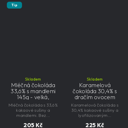
Tip
Skladem
Skladem
Mléčná čokoláda
Karamelová
33,6% s mandlemi
čokoláda 30,4% s
145g - velká,
dračím ovocem
řemeslná,
125g - velká,
Mléčná čokoláda s 33,6%
Karamelová čokoláda s
exkluzivní, dárková
řemeslná,
kakaové sušiny a
30,4% kakaové sušiny a
exkluzivní, dárková
mandlemi. Bez...
lyofilizovaným...
205 Kč
225 Kč