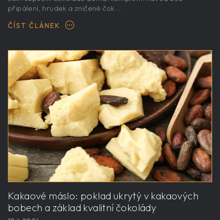
připálení, hrudek a zničené čok...
ČÍST ČLÁNEK
Kakaové máslo: poklad ukrytý v kakaových
bobech a základ kvalitní čokolády