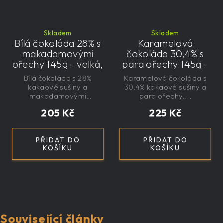
Skladem
Skladem
Bílá čokoláda 28% s
Karamelová
makadamovými
čokoláda 30,4% s
ořechy 145g - velká,
para ořechy 145g -
řemeslná,
velká, řemeslná,
Bílá čokoláda s 28%
Karamelová čokoláda s
exkluzivní, dárková
exkluzivní, dárková
kakaové sušiny a
30,4% kakaové sušiny a
makadamovými
para ořechy....
ořechy....
205 Kč
225 Kč
PŘIDAT DO
PŘIDAT DO
KOŠÍKU
KOŠÍKU
Související články