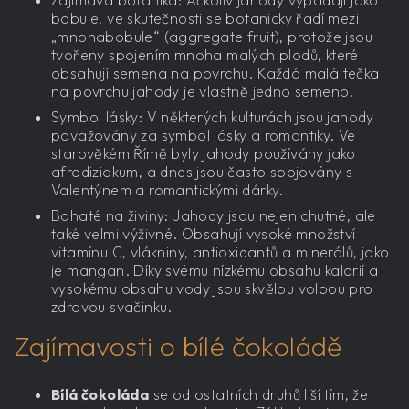
bobule, ve skutečnosti se botanicky řadí mezi
„mnohabobule“ (aggregate fruit), protože jsou
tvořeny spojením mnoha malých plodů, které
obsahují semena na povrchu. Každá malá tečka
na povrchu jahody je vlastně jedno semeno.
Symbol lásky: V některých kulturách jsou jahody
považovány za symbol lásky a romantiky. Ve
starověkém Římě byly jahody používány jako
afrodiziakum, a dnes jsou často spojovány s
Valentýnem a romantickými dárky.
Bohaté na živiny: Jahody jsou nejen chutné, ale
také velmi výživné. Obsahují vysoké množství
vitamínu C, vlákniny, antioxidantů a minerálů, jako
je mangan. Díky svému nízkému obsahu kalorií a
vysokému obsahu vody jsou skvělou volbou pro
zdravou svačinku.
Zajímavosti o bílé čokoládě
Bílá čokoláda
se od ostatních druhů liší tím, že