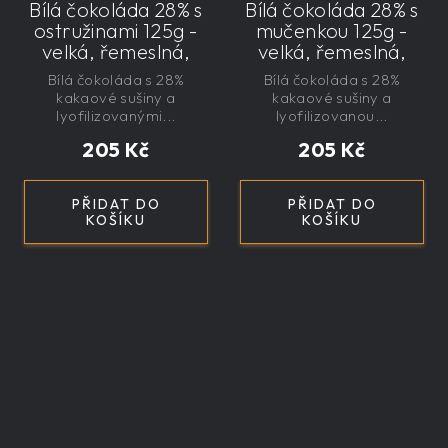
Bílá čokoláda 28% s
Bílá čokoláda 28% s
ostružinami 125g -
mučenkou 125g -
velká, řemeslná,
velká, řemeslná,
exkluzivní, dárková
exkluzivní, dárková
Bílá čokoláda s 28%
Bílá čokoláda s 28%
kakaové sušiny a
kakaové sušiny a
lyofilizovanými...
lyofilizovanou...
205 Kč
205 Kč
PŘIDAT DO
PŘIDAT DO
KOŠÍKU
KOŠÍKU