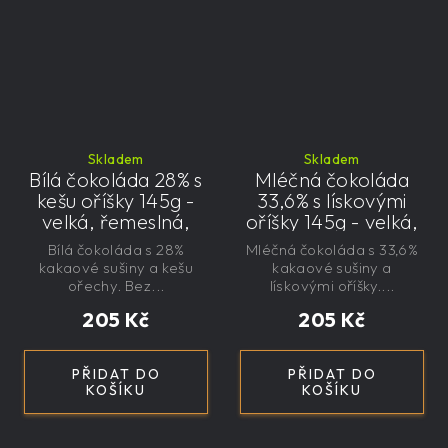
Skladem
Skladem
Bílá čokoláda 28% s
Mléčná čokoláda
kešu oříšky 145g -
33,6% s lískovými
velká, řemeslná,
oříšky 145g - velká,
exkluzivní, dárková
řemeslná,
Bílá čokoláda s 28%
Mléčná čokoláda s 33,6%
exkluzivní, dárková
kakaové sušiny a kešu
kakaové sušiny a
ořechy. Bez...
lískovými oříšky....
205 Kč
205 Kč
PŘIDAT DO
PŘIDAT DO
KOŠÍKU
KOŠÍKU