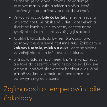
neobsahuje kakaovou hmotu. Základem je
kakaové máslo, cukr a mléčná složka, která jí
dodává jemnou, krémovou a sladkou chuť.
Velkou výhodou
bílé čokolády
je její jemnost a
univerzálnost. Je oblíbená u dětí i dospělých a
skvěle se kombinuje s ovocem, ořechy nebo
kyselými složkami, které vyvažují její sladkost.
Kvalitní bílá čokoláda by neměla obsahovat
palmový olej ani levné rostlinné tuky. Základem je
kakaové máslo, mléko a cukr
, které společně
vytvářejí hladkou a krémovou strukturu.
Bílá čokoláda se hodí nejen k přímé konzumaci,
ale také do dezertů, krémů nebo polev. Díky své
jemnosti dodává sladkostem hebkost a vizuálně
krásně vynikne v kombinaci s ovocem nebo
barevnými ingrediencemi.
Zajímavosti o temperování bílé
čokolády