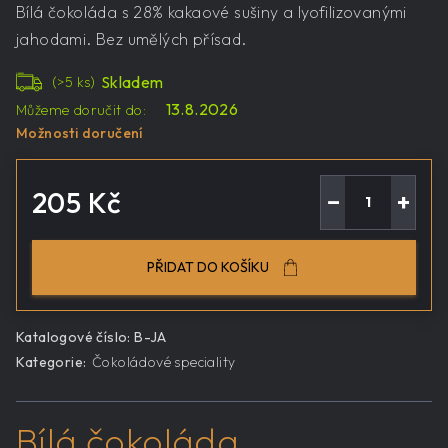
Bílá čokoláda s 28% kakaové sušiny a lyofilizovanými
jahodami. Bez umělých přísad.
Skladem
(>5 ks)
13.8.2026
Můžeme doručit do:
Možnosti doručení
205 Kč
−
+
Měrná
cena:
PŘIDAT DO KOŠÍKU
Katalogové číslo:
B-JA
Kategorie
:
Čokoládové speciality
Bílá čokoláda