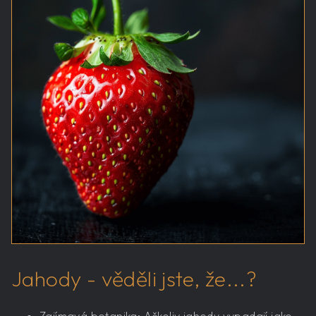
Jahody - věděli jste, že...?
Zajímavá botanika: Ačkoliv jahody vypadají jako