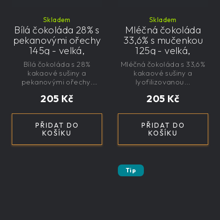
Skladem
Skladem
Bílá čokoláda 28% s
Mléčná čokoláda
pekanovými ořechy
33,6% s mučenkou
145g - velká,
125g - velká,
řemeslná,
řemeslná,
Bílá čokoláda s 28%
Mléčná čokoláda s 33,6%
exkluzivní, dárková
exkluzivní, dárková
kakaové sušiny a
kakaové sušiny a
pekanovými ořechy.
lyofilizovanou...
Bez...
205 Kč
205 Kč
PŘIDAT DO
PŘIDAT DO
KOŠÍKU
KOŠÍKU
Tip