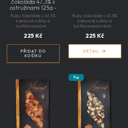
čokoláda 47,3% s
ostružinami 125g -
velká, řemeslná,
Ruby čokoláda s 47,3%
Ruby čokoláda s 47,3%
exkluzivní, dárková
kakaové sušiny a
kakaové sušiny a
lyofilizovanými...
lyofilizovaným kiwi....
225 Kč
225 Kč
PŘIDAT DO
DETAIL
KOŠÍKU
Tip