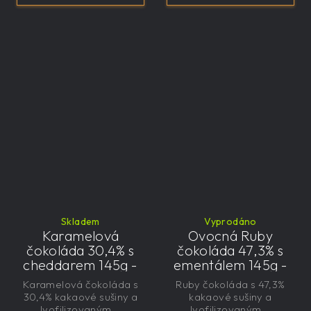
Skladem
Vyprodáno
Karamelová
Ovocná Ruby
čokoláda 30,4% s
čokoláda 47,3% s
cheddarem 145g -
ementálem 145g -
velká, řemeslná,
velká, řemeslná,
Karamelová čokoláda s
Ruby čokoláda s 47,3%
exkluzivní, dárková
exkluzivní, dárková
30,4% kakaové sušiny a
kakaové sušiny a
lyofilizovaným...
lyofilizovaným...