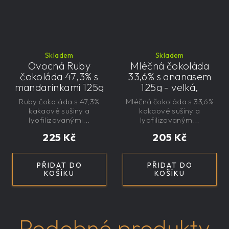
Skladem
Skladem
Ovocná Ruby
Mléčná čokoláda
čokoláda 47,3% s
33,6% s ananasem
mandarinkami 125g
125g - velká,
- velká, řemeslná,
řemeslná,
Ruby čokoláda s 47,3%
Mléčná čokoláda s 33,6%
exkluzivní, dárková
exkluzivní, dárková
kakaové sušiny a
kakaové sušiny a
lyofilizovanými...
lyofilizovaným...
225 Kč
205 Kč
PŘIDAT DO
PŘIDAT DO
KOŠÍKU
KOŠÍKU
Podobné produkty