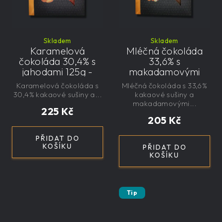
Skladem
Skladem
Karamelová
Mléčná čokoláda
čokoláda 30,4% s
33,6% s
jahodami 125g -
makadamovými
velká, řemeslná,
ořechy 145g - velká,
Karamelová čokoláda s
Mléčná čokoláda s 33,6%
exkluzivní, dárková
řemeslná,
30,4% kakaové sušiny a...
kakaové sušiny a
exkluzivní, dárková
makadamovými...
225 Kč
205 Kč
PŘIDAT DO
KOŠÍKU
PŘIDAT DO
KOŠÍKU
Tip