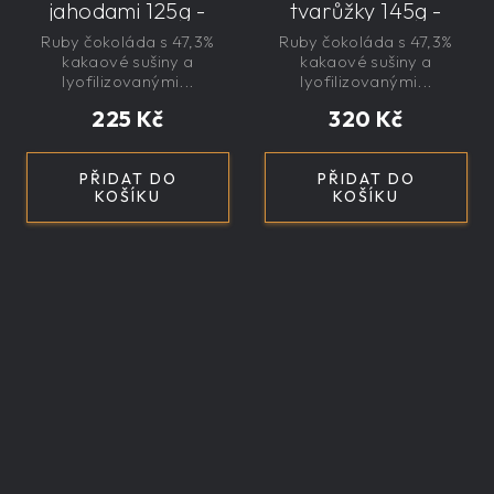
jahodami 125g -
tvarůžky 145g -
velká, řemeslná,
velká, řemeslná,
Ruby čokoláda s 47,3%
Ruby čokoláda s 47,3%
exkluzivní, dárková
exkluzivní, dárková
kakaové sušiny a
kakaové sušiny a
lyofilizovanými...
lyofilizovanými...
225 Kč
320 Kč
PŘIDAT DO
PŘIDAT DO
KOŠÍKU
KOŠÍKU