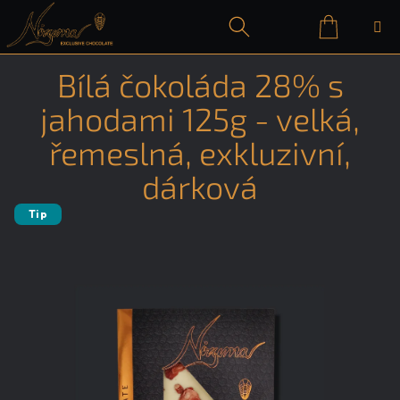
Přejít
na
obsah
Nákupn
Hledat
Přihlášení
Bílá čokoláda 28% s
košík
jahodami 125g - velká,
řemeslná, exkluzivní,
dárková
Tip