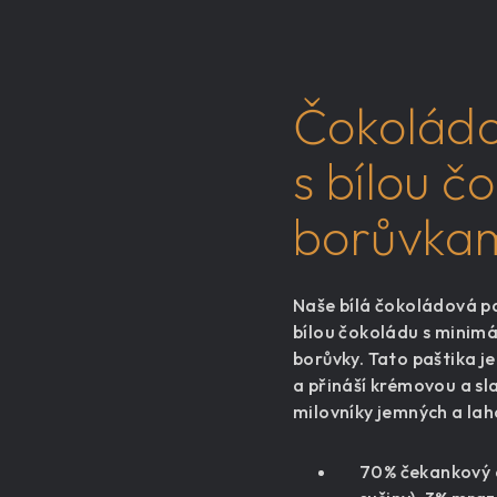
Čokoládo
s bílou č
borůvka
Naše bílá čokoládová pa
bílou čokoládu s minim
borůvky. Tato paštika j
a přináší krémovou a sla
milovníky jemných a la
70% čekankový e