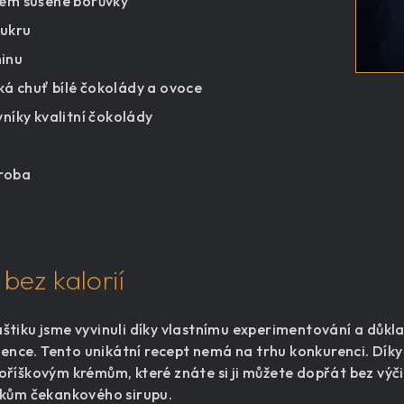
zem sušené borůvky
cukru
ninu
á chuť bílé čokolády a ovoce
vníky kvalitní čokolády
ýroba
bez kalorií
tiku jsme vyvinuli díky vlastnímu experimentování a důkl
tence. Tento unikátní recept nemá na trhu konkurenci. Díky
říškovým krémům, které znáte si ji můžete dopřát bez výči
nkům čekankového sirupu.