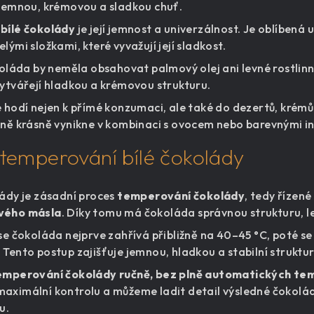
 jemnou, krémovou a sladkou chuť.
u
bílé čokolády
je její jemnost a univerzálnost. Je oblíbená 
lými složkami, které vyvažují její sladkost.
okoláda by neměla obsahovat palmový olej ani levné rostlin
vytvářejí hladkou a krémovou strukturu.
e hodí nejen k přímé konzumaci, ale také do dezertů, krém
lně krásně vynikne v kombinaci s ovocem nebo barevnými i
 temperování bílé čokolády
lády je zásadní proces
temperování čokolády
, tedy řízené
vého másla
. Díky tomu má čokoláda správnou strukturu, le
 se čokoláda nejprve zahřívá přibližně na 40–45 °C, poté s
Tento postup zajišťuje jemnou, hladkou a stabilní struktur
emperování čokolády ručně, bez plně automatických tem
aximální kontrolu a můžeme ladit detail výsledné čokolády.
u.