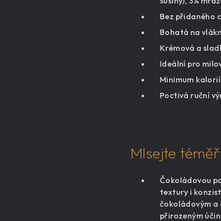
sušiny), 3% mra
Bez přidaného 
Bohatá na vlák
Krémová a sladk
Ideální pro milo
Minimum kalorií
Poctivá ruční v
Mlsejte téměř 
Čokoládovou paš
textury i konzis
čokoládovým a o
přirozeným úči