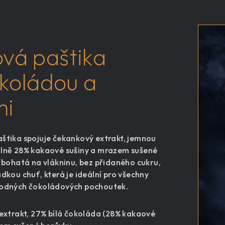
vá paštika
okoládou a
mi
štika spojuje čekankový extrakt, jemnou
álně 28% kakaové sušiny a mrazem sušené
e bohatá na vlákninu, bez přidaného cukru,
dkou chuť, která je ideální pro všechny
hodných čokoládových pochoutek.
xtrakt, 27% bílá čokoláda (28% kakaové