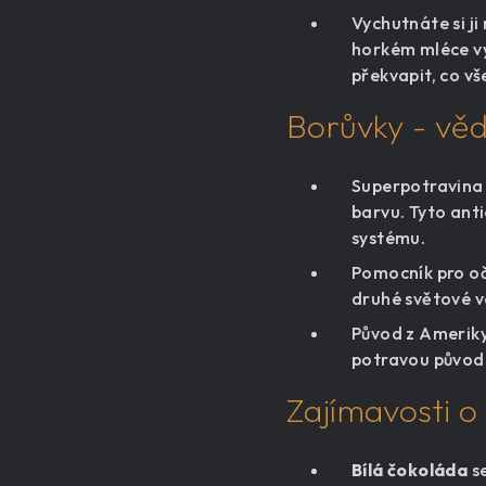
Vychutnáte si ji
horkém mléce vy
překvapit, co v
Borůvky - vědě
Superpotravina 
barvu. Tyto ant
systému.
Pomocník pro oči
druhé světové vál
Původ z Ameriky:
potravou původn
Zajímavosti o
Bílá čokoláda
se