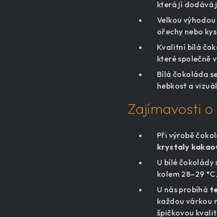
která jí dodává
Velkou výhodo
ořechy nebo kyse
Kvalitní bílá č
které společně 
Bílá čokoláda s
hebkost a vizuá
Zajímavosti o
Při výrobě čoko
krystaly kakao
U bílé čokolády
kolem 28–29 °C. 
U nás probíhá
t
každou várkou m
špičkovou kvalit