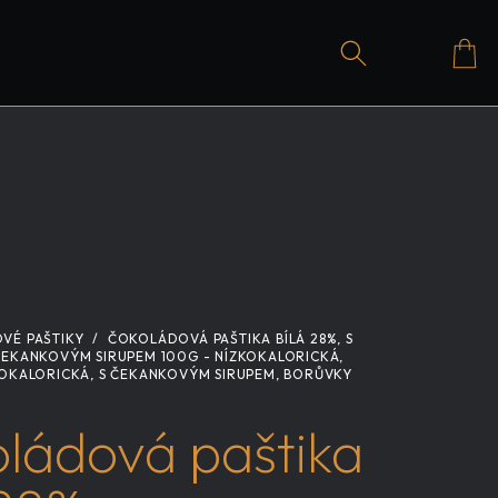
Hledat
Přihláše
Ná
ko
VÉ PAŠTIKY
/
ČOKOLÁDOVÁ PAŠTIKA BÍLÁ 28%, S
EKANKOVÝM SIRUPEM 100G - NÍZKOKALORICKÁ,
OKALORICKÁ, S ČEKANKOVÝM SIRUPEM, BORŮVKY
ládová paštika