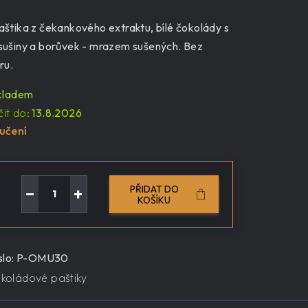
štika z čekankového extraktu, bílé čokolády s
ušiny a borůvek - mrazem sušených. Bez
ru.
kladem
it do:
13.8.2026
učení
PŘIDAT DO
−
+
KOŠÍKU
lo:
P-OMU30
koládové paštiky