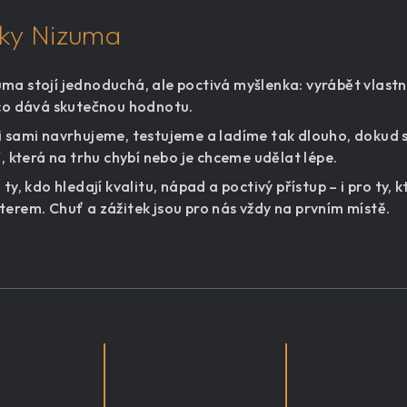
čky Nizuma
ma stojí jednoduchá, ale poctivá myšlenka: vyrábět vlastní
 co dává skutečnou hodnotu.
i sami navrhujeme, testujeme a ladíme tak dlouho, dokud 
í, která na trhu chybí nebo je chceme udělat lépe.
 ty, kdo hledají kvalitu, nápad a poctivý přístup – i pro ty,
terem. Chuť a zážitek jsou pro nás vždy na prvním místě.