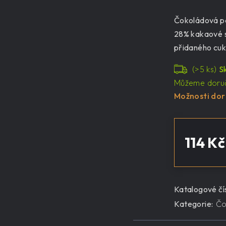
Čokoládová pa
28% kakaové s
přidaného cuk
(>5 ks)
S
Můžeme doruč
Možnosti dor
114 Kč
Měrná
cena:
Katalogové čís
Kategorie
:
Čo