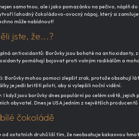
 nejen samotnou, ale i jako pomazánku na pečivo, náplň do 
tvoří lahodný čokoládovo-ovocný nápoj, který si zamilujet
šechno může nabídnout!
li jste, že...?
plná antioxidantů: Borůvky jsou bohaté na antioxidanty, z
ioxidanty pomáhají bojovat proti volným radikálům a mohou
: Borůvky mohou pomoci zlepšit zrak, protože obsahují látk
ky je jedli britští piloti, aby si vylepšili noční vidění.
 I když jsou borůvky dnes populární po celém světě, jejic
ích obyvatel. Dnes je USA jedním z největších producentů 
 bílé čokoládě
 od ostatních druhů liší tím, že neobsahuje kakaovou hmo