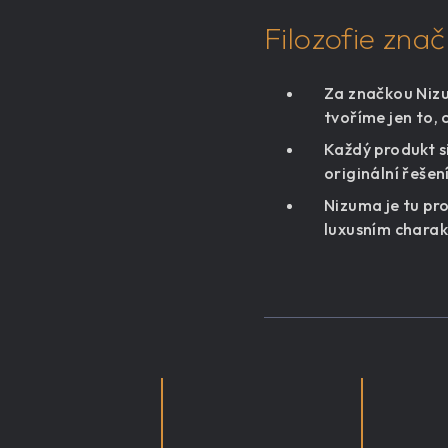
Filozofie zna
Za značkou Nizu
tvoříme jen to,
Každý produkt s
originální řešen
Nizuma je tu pro
luxusním charak