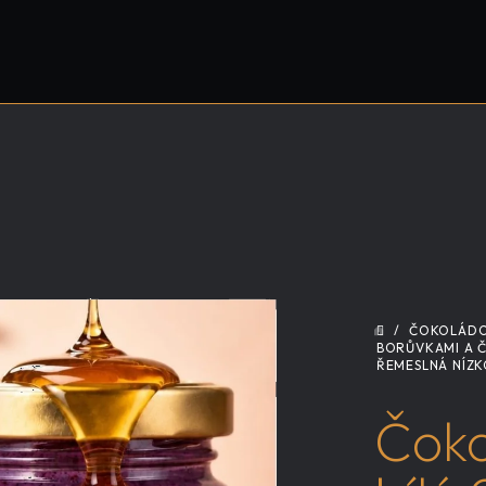
/
ČOKOLÁDO
DOMŮ
BORŮVKAMI A Č
ŘEMESLNÁ
NÍZK
Čoko