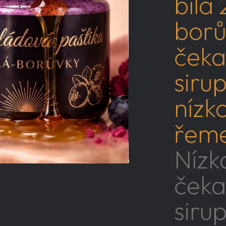
bílá 
borů
ček
siru
nízk
řeme
Nízk
ček
siru