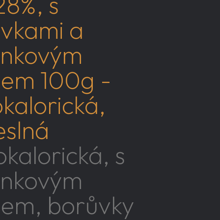
28%, s
vkami a
ankovým
pem 100g -
okalorická,
slná
okalorická, s
ankovým
pem, borůvky