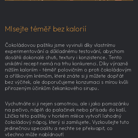
Mlsejte téměř bez kalorií
Čokoládovou paštiku jsme vyvinuli díky vlastnímu
experimentování a důkladnému testování, abychom
dosáhli dokonalé chuti, textury i konzistence. Tento
unikátní recept nemá na trhu konkurenci. Díky výrazně
nižším kaloriím - téměř polovičním o proti čokoládovým
a oříškovým krémům, které znáte si ji můžete dopřát
bez výčitek, ale doporučujeme konzumaci s mírou kvůli
přirozeným účinkům čekankového sirupu.
Vychutnáte si ji nejen samotnou, ale i jako pomazánku
na pečivo, náplň do palačinek nebo přísadu do kaší.
Lžička této paštiky v horkém mléce vytvoří lahodný
čokoládový nápoj, který si zamilujete. Vyzkoušejte tuto
jedinečnou specialitu a nechte se překvapit, co
všechno může nabídnout!