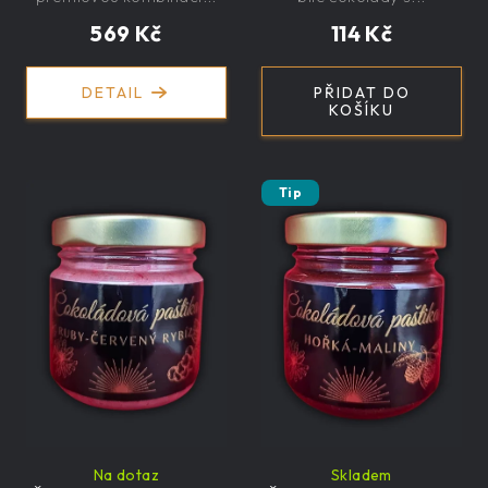
řemeslná
569 Kč
114 Kč
DETAIL
PŘIDAT DO
KOŠÍKU
Tip
Na dotaz
Skladem