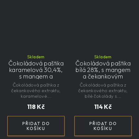
Skladem
Skladem
Čokoládová paštika
Čokoládová paštika
karamelová 30,4%,
bílá 28%, s mangem
s mangem a
a čekankovým
čekankovým
sirupem 100g -
Čokoládová paštika z
Čokoládová paštika z
sirupem 100g -
nízkokalorická,
čekankového extraktu,
čekankového extraktu,
nízkokalorická,
řemeslná
karamelové...
bílé čokolády s...
řemeslná
118 Kč
114 Kč
PŘIDAT DO
PŘIDAT DO
KOŠÍKU
KOŠÍKU