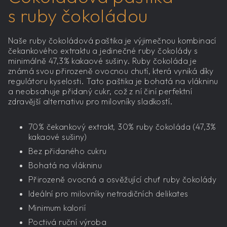
s ruby čokoládou
Naše ruby čokoládová paštika je výjimečnou kombinací
čekankového extraktu a jedinečné ruby čokolády s
minimálně 47,3% kakaové sušiny. Ruby čokoláda je
známá svou přirozeně ovocnou chutí, která vyniká díky
regulátoru kyselosti. Tato paštika je bohatá na vlákninu
a neobsahuje přidaný cukr, což z ní činí perfektní
zdravější alternativu pro milovníky sladkostí.
70% čekankový extrakt, 30% ruby čokoláda (47,3%
kakaové sušiny)
Bez přidaného cukru
Bohatá na vlákninu
Přirozeně ovocná a osvěžující chuť ruby čokolády
Ideální pro milovníky netradičních delikates
Minimum kalorií
Poctivá ruční výroba