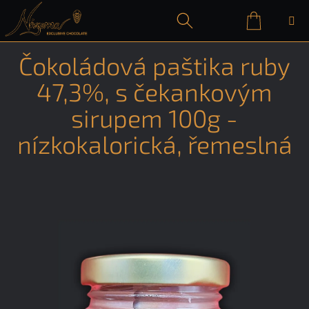
Přejít
na
obsah
Nákupn
Hledat
Přihlášení
Čokoládová paštika ruby
košík
47,3%, s čekankovým
sirupem 100g -
nízkokalorická, řemeslná