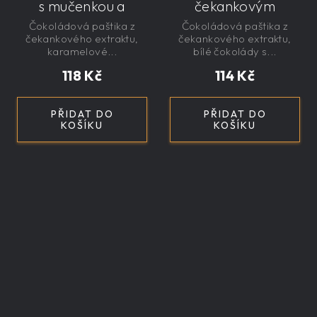
s mučenkou a
čekankovým
čekankovým
sirupem 100g -
Čokoládová paštika z
Čokoládová paštika z
sirupem 100g -
nízkokalorická,
čekankového extraktu,
čekankového extraktu,
nízkokalorická,
řemeslná
karamelové...
bílé čokolády s...
řemeslná
118 Kč
114 Kč
PŘIDAT DO
PŘIDAT DO
KOŠÍKU
KOŠÍKU