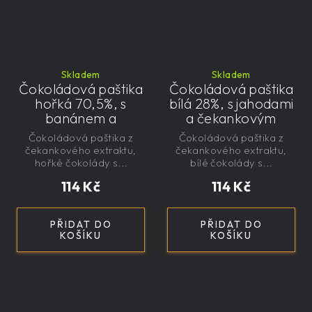
Skladem
Skladem
Čokoládová paštika
Čokoládová paštika
hořká 70,5%, s
bílá 28%, s jahodami
banánem a
a čekankovým
čekankovým
sirupem 100g -
Čokoládová paštika z
Čokoládová paštika z
sirupem 100g -
nízkokalorická,
čekankového extraktu,
čekankového extraktu,
nízkokalorická,
řemeslná
hořké čokolády s...
bílé čokolády s...
řemeslná
114 Kč
114 Kč
PŘIDAT DO
PŘIDAT DO
KOŠÍKU
KOŠÍKU