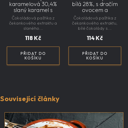
karamelová 30,4%
bílá 28%, s dračím
slaný karamel s
ovocem a
čekankovým
čekankovým
Čokoládová paštika z
Čokoládová paštika z
sirupem 100g -
sirupem 100g -
čekankového extraktu a
čekankového extraktu,
nízkokalorická,
nízkokalorická,
slaného...
bílé čokolády s...
řemeslná
řemeslná
118 Kč
114 Kč
PŘIDAT DO
PŘIDAT DO
KOŠÍKU
KOŠÍKU
Související články