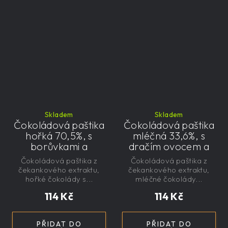
Skladem
Skladem
Čokoládová paštika
Čokoládová paštika
hořká 70,5%, s
mléčná 33,6%, s
borůvkami a
dračím ovocem a
čekankovým
čekankovým
Čokoládová paštika z
Čokoládová paštika z
sirupem 100g -
sirupem 100g -
čekankového extraktu,
čekankového extraktu,
nízkokalorická,
nízkokalorická,
hořké čokolády s...
mléčné čokolády...
řemeslná
řemeslná
114 Kč
114 Kč
PŘIDAT DO
PŘIDAT DO