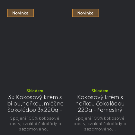
Novinka
Novinka
Skladem
Skladem
3x Kokosový krém s
Kokosový krém s
bílou,hořkou,mléčnou
hořkou čokoládou
čokoládou 3x220g -
220g - řemeslný
řemeslný
Spojení 100% kokosové
Spojení 100% kokosové
pasty, kvalitní čokolády a
pasty, kvalitní čokolády a
sezamového...
sezamového...