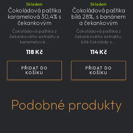
Skladem
Skladem
Čokoládová paštika
Čokoládová paštika
karamelová 30,4% s
bílá 28%, s banánem
čekankovým
a čekankovým
sirupem 100g -
sirupem 100g -
Čokoládová paštika z
Čokoládová paštika z
nízkokalorická,
nízkokalorická,
čekankového extraktu a
čekankového extraktu,
řemeslná
řemeslná
karamelové...
bílé čokolády s...
118 Kč
114 Kč
PŘIDAT DO
PŘIDAT DO
KOŠÍKU
KOŠÍKU
Podobné produkty