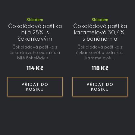
Skladem
Skladem
Čokoládová paštika
Čokoládová paštika
bílá 28%, s
karamelová 30,4%,
čekankovým
s banánem a
sirupem 100g -
čekankovým
Čokoládová paštika z
Čokoládová paštika z
nízkokalorická,
sirupem 100g -
čekankového extraktu a
čekankového extraktu,
řemeslná
nízkokalorická,
bílé čokolády s...
karamelové...
řemeslná
114 Kč
118 Kč
Nízkokalorická, s
čekankovým
sirupem, banán
PŘIDAT DO
PŘIDAT DO
KOŠÍKU
KOŠÍKU