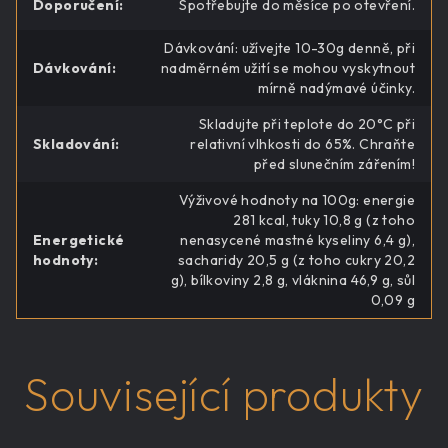
Doporučení
:
Spotřebujte do měsíce po otevření.
Dávkování: užívejte 10-30g denně, při
Dávkování
:
nadměrném užití se mohou vyskytnout
mírně nadýmavé účinky.
Skladujte při teplote do 20°C při
Skladování
:
relativní vlhkosti do 65%. Chraňte
před slunečním zářením!
Výživové hodnoty na 100g: energie
281 kcal, tuky 10,8 g (z toho
Energetické
nenasycené mastné kyseliny 6,4 g),
hodnoty
:
sacharidy 20,5 g (z toho cukry 20,2
g), bílkoviny 2,8 g, vláknina 46,9 g, sůl
0,09 g
Související produkty