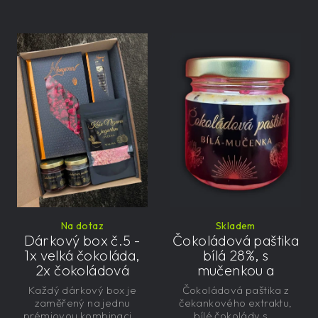
Na dotaz
Skladem
Dárkový box č.5 -
Čokoládová paštika
1x velká čokoláda,
bílá 28%, s
2x čokoládová
mučenkou a
paštika, 1x mini
čekankovým
Každý dárkový box je
Čokoládová paštika z
čokoláda, 1x kaše s
sirupem 100g -
zaměřený na jednu
čekankového extraktu,
jogurtem
nízkokalorická,
prémiovou kombinaci...
bílé čokolády s...