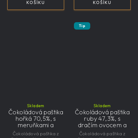
KOŠÍKU
KOŠÍKU
Tip
Skladem
Skladem
Čokoládová paštika
Čokoládová paštika
hořká 70,5%, s
ruby 47,3%, s
meruňkami a
dračím ovocem a
čekankovým
čekankovým
Čokoládová paštika z
Čokoládová paštika z
sirupem 100g -
sirupem 100g -