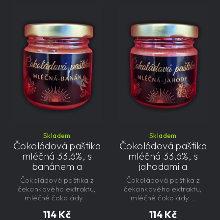
Skladem
Skladem
Čokoládová paštika
Čokoládová paštika
mléčná 33,6%, s
mléčná 33,6%, s
banánem a
jahodami a
čekankovým
čekankovým
Čokoládová paštika z
Čokoládová paštika z
sirupem 100g -
sirupem 100g -
čekankového extraktu,
čekankového extraktu,
nízkokalorická,
nízkokalorická,
mléčné čokolády...
mléčné čokolády...
řemeslná
řemeslná
114 Kč
114 Kč