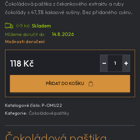
Čokoládová paštika z čekankového extraktu a ruby
čokolády s 47,3% kakaové sušiny. Bez přidaného cukru.
Skladem
(>5 ks)
14.8.2026
Můžeme doručit do:
Možnosti doručení
118 Kč
−
+
Měrná
cena:
PŘIDAT DO KOŠÍKU
Katalogové číslo:
P-OMU22
Kategorie
:
Čokoládové paštiky
Čokoládová paštika