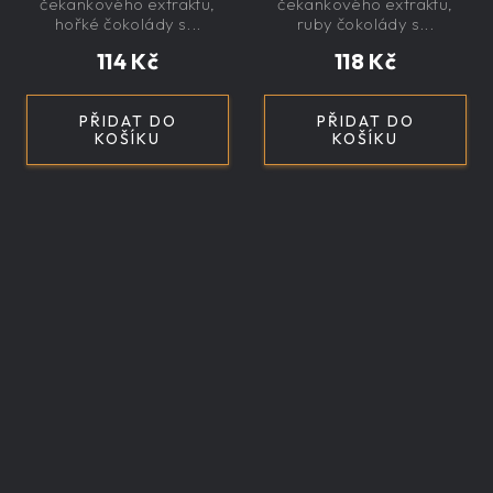
čekankového extraktu,
čekankového extraktu,
nízkokalorická,
nízkokalorická,
hořké čokolády s...
ruby čokolády s...
řemeslná
řemeslná
114 Kč
118 Kč
PŘIDAT DO
PŘIDAT DO
KOŠÍKU
KOŠÍKU