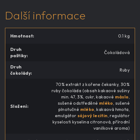
Další informace
Hmotnost
:
0.1 kg
Druh
Čokoládová
paštiky
:
Druh
Ruby
čokolády
:
70% extrakt z kořene čekanky, 30%
ruby čokoláda (obsah kakaové sušiny
min. 47, 3%, cukr, kakaové
máslo
,
sušené odstředěné
mléko
, sušené
Složení
:
plnotučné
mléko
, kakaová hmota,
emulgátor
sójový lecitin
, regulátor
kyselosti kyselina citronová, přírodní
vanilkové aroma)