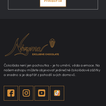
Přihlásit se
Z
á
p
a
t
í
Čokoláda není jen pochoutka – je to umění, věda a emoce. Na
našem eshopu můžete objevovat jedinečné čokoládové zážitky
a snadno si je dopřát z pohodlí svých domovů.