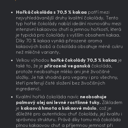
Hořká čokoláda s 70,5 % kakaa
patří mezi
nejvyhledávanější druhy kvalitní čokolády. Tento
typ hořké čokolády nabízí ideální rovnováhu mezi
intenzivní kakaovou chutí a jemnou hořkostí, která
je typická pro čokolády s vyšším obsahem kakaa.
Díky 70 % kakaa vyniká přirozené aroma
kakaových bobů a čokoláda obsahuje méně cukru
než mléčné varianty.
Velkou výhodou
hořké čokolády 70,5 % kakaa
je
také to, že je
přirozeně veganská
čokoláda,
protože neobsahuje mléko ani jiné živočišné
složky. Je tak vhodná pro vegany i pro všechny,
kteří preferují čisté složení bez živočišných
ingrediencí.
Kvalitní hořká čokoláda navíc
neobsahuje
palmový olej ani levné rostlinné tuky.
Základem
je
kakaová hmota a kakaové máslo
, což je
důležité pro autentickou chuť čokolády, její kvalitu i
správnou strukturu. Právě díky tomu má čokoláda
plnou kakaovou chuť a příjemnou jemnost při