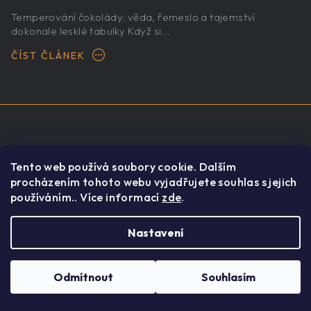
Temperování čokolády: věda, řemeslo a tajemství
dokonale lesklé tabulky Když si...
ČÍST ČLÁNEK
Odebírat
Tento web používá soubory cookie. Dalším
procházením tohoto webu vyjadřujete souhlas s jejich
používáním.. Více informací
zde
.
newsletter
Nastavení
E-mail
Odmítnout
Souhlasím
Vložením e-mailu souhlasíte s
podmínkami ochrany
osobních údajů