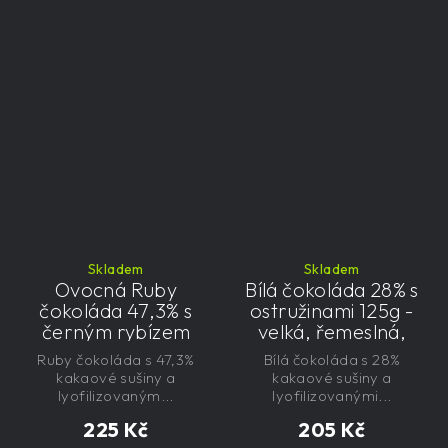
Skladem
Skladem
Ovocná Ruby
Bílá čokoláda 28% s
čokoláda 47,3% s
ostružinami 125g -
černým rybízem
velká, řemeslná,
125g - velká,
exkluzivní, dárková
Ruby čokoláda s 47,3%
Bílá čokoláda s 28%
řemeslná,
kakaové sušiny a
kakaové sušiny a
exkluzivní, dárková
lyofilizovaným...
lyofilizovanými...
225 Kč
205 Kč