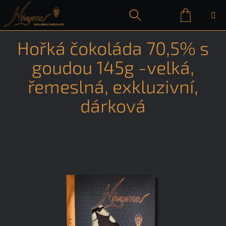
Přejít
na
obsah
Nákupn
Hledat
Přihlášení
Hořká čokoláda 70,5% s
košík
goudou 145g -velká,
řemeslná, exkluzivní,
dárková