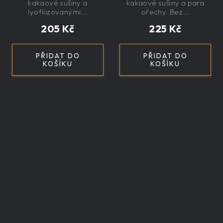
exkluzivní, dárková
exkluzivní, dárková
kakaové sušiny a
kakaové sušiny a para
lyofilizovanými...
ořechy. Bez...
205 Kč
225 Kč
PŘIDAT DO
PŘIDAT DO
KOŠÍKU
KOŠÍKU