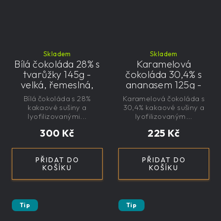
Skladem
Skladem
Bílá čokoláda 28% s
Karamelová
tvarůžky 145g -
čokoláda 30,4% s
velká, řemeslná,
ananasem 125g -
exkluzivní, dárková
velká, řemeslná,
Bílá čokoláda s 28%
Karamelová čokoláda s
exkluzivní, dárková
kakaové sušiny a
30,4% kakaové sušiny a
lyofilizovanými...
lyofilizovaným...
300 Kč
225 Kč
PŘIDAT DO
PŘIDAT DO
KOŠÍKU
KOŠÍKU
Tip
Tip