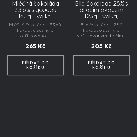
Mléčná čokoláda
Bílá čokoláda 28% s
33,6% s goudou
dračím ovocem
145g - velká,
125g - velká,
řemeslná,
řemeslná,
Mléčná čokoláda s 33,6%
Bílá čokoláda s 28%
exkluzivní, dárková
exkluzivní, dárková
kakaové sušiny a
kakaové sušiny a
lyofilizovanou...
lyofilizovaným dračím...
265 Kč
205 Kč
PŘIDAT DO
PŘIDAT DO
KOŠÍKU
KOŠÍKU