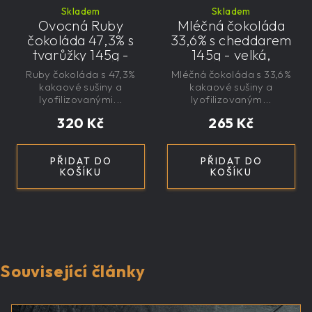
Skladem
Skladem
Ovocná Ruby
Mléčná čokoláda
čokoláda 47,3% s
33,6% s cheddarem
tvarůžky 145g -
145g - velká,
velká, řemeslná,
řemeslná,
Ruby čokoláda s 47,3%
Mléčná čokoláda s 33,6%
exkluzivní, dárková
exkluzivní, dárková
kakaové sušiny a
kakaové sušiny a
lyofilizovanými...
lyofilizovaným...
320 Kč
265 Kč
PŘIDAT DO
PŘIDAT DO
KOŠÍKU
KOŠÍKU
Související články