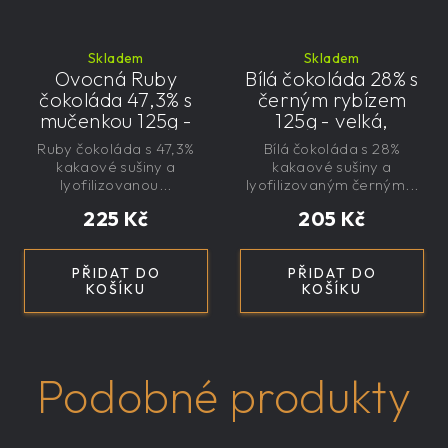
Skladem
Skladem
Ovocná Ruby
Bílá čokoláda 28% s
čokoláda 47,3% s
černým rybízem
mučenkou 125g -
125g - velká,
velká, řemeslná,
řemeslná,
Ruby čokoláda s 47,3%
Bílá čokoláda s 28%
exkluzivní, dárková
exkluzivní, dárková
kakaové sušiny a
kakaové sušiny a
lyofilizovanou...
lyofilizovaným černým...
225 Kč
205 Kč
PŘIDAT DO
PŘIDAT DO
KOŠÍKU
KOŠÍKU
Podobné produkty