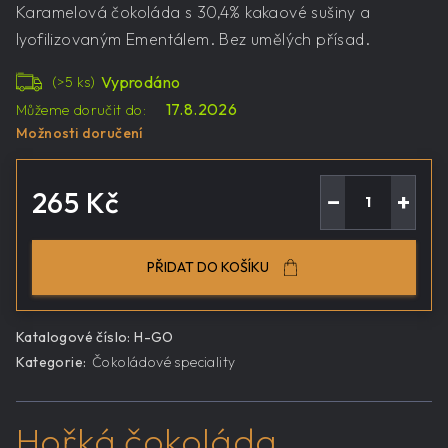
Karamelová čokoláda s 30,4% kakaové sušiny a
lyofilizovaným Ementálem. Bez umělých přísad.
Vyprodáno
(>5 ks)
17.8.2026
Můžeme doručit do:
Možnosti doručení
265 Kč
−
+
Měrná
cena:
PŘIDAT DO KOŠÍKU
Katalogové číslo:
H-GO
Kategorie
:
Čokoládové speciality
Hořká čokoláda