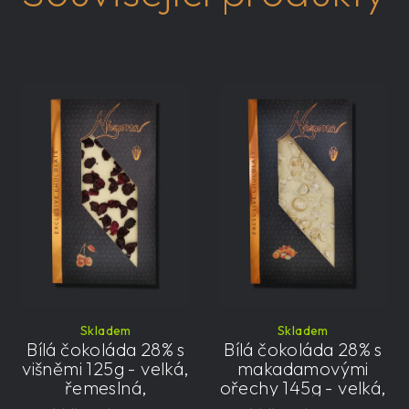
Skladem
Skladem
Bílá čokoláda 28% s
Bílá čokoláda 28% s
višněmi 125g - velká,
makadamovými
řemeslná,
ořechy 145g - velká,
exkluzivní, dárková
řemeslná,