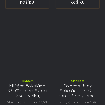
KOŠÍKU
KOŠÍKU
Skladem
Skladem
Mléčná čokoláda
Ovocná Ruby
33,6% s meruňkami
čokoláda 47,3% s
125g - velká,
para ořechy 145g -
řemeslná,
velká, řemeslná,
Mléčná čokoláda s 33,6%
Ruby čokoláda s 47,3%