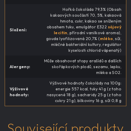
Hořká čokoláda 79,3% (Obsah
kakaových součástí 70, 5%, kakaová
hmota, cukr, kakao se sníženým
obsahem tuku, emulgátor E322
sójový
Složení
:
lecitin
, přírodní vanilkové aroma),
gouda lyofilizovaná 20,7% (
mléko
, sůl,
mléčné bakteriální kultury, regulátor
kyselosti chlorid vápenatý)
Může obsahovat stopy arašídů a dalších
Alergeny
:
skořápkových plodů, sezamu, lepku,
mléka a SO2.
Výživové hodnoty čokolády na 100g:
Výživové
energie 557 kcal, tuky 41 g (z toho
hodnoty
:
nasycené 18 g), sacharidy 25 g (z toho
cukry 21 g), bílkoviny 16 g, sůl 0,8 g
Související produkty