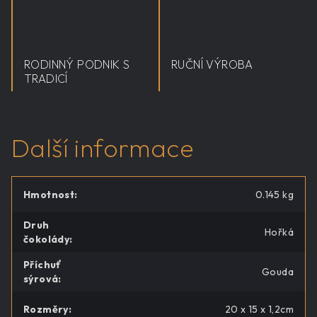
RODINNÝ PODNIK S
RUČNÍ VÝROBA
TRADICÍ
Další informace
Hmotnost
:
0.145 kg
Druh
Hořká
čokolády
:
Příchuť
Gouda
sýrová
:
Rozměry
:
20 x 15 x 1,2cm