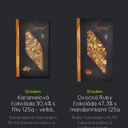
Skladem
Skladem
Karamelová
Ovocná Ruby
čokoláda 30,4% s
čokoláda 47,3% s
fíky 125g - velká,
mandarinkami 125g
řemeslná,
- velká, řemeslná,
Karamelová čokoláda s
Ruby čokoláda s 47,3%
exkluzivní, dárková
exkluzivní, dárková
30,4% kakaové sušiny a...
kakaové sušiny a
lyofilizovanými...