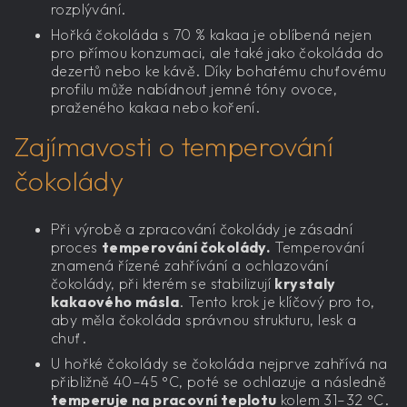
rozplývání.
Hořká čokoláda s 70 % kakaa je oblíbená nejen
pro přímou konzumaci, ale také jako čokoláda do
dezertů nebo ke kávě. Díky bohatému chuťovému
profilu může nabídnout jemné tóny ovoce,
praženého kakaa nebo koření.
Zajímavosti o temperování
čokolády
Při výrobě a zpracování čokolády je zásadní
proces
temperování čokolády.
Temperování
znamená řízené zahřívání a ochlazování
čokolády, při kterém se stabilizují
krystaly
kakaového másla
. Tento krok je klíčový pro to,
aby měla čokoláda správnou strukturu, lesk a
chuť.
U hořké čokolády se čokoláda nejprve zahřívá na
přibližně 40–45 °C, poté se ochlazuje a následně
temperuje na pracovní teplotu
kolem 31–32 °C.