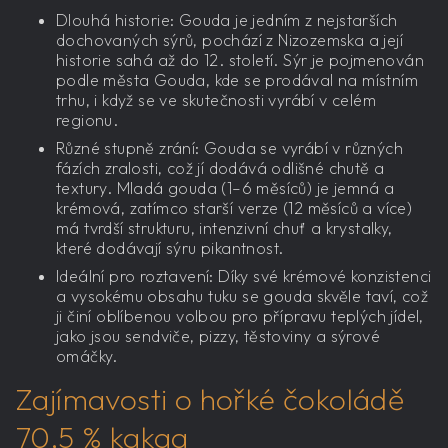
Dlouhá historie: Gouda je jedním z nejstarších
dochovaných sýrů, pochází z Nizozemska a její
historie sahá až do 12. století. Sýr je pojmenován
podle města Gouda, kde se prodával na místním
trhu, i když se ve skutečnosti vyrábí v celém
regionu.
Různé stupně zrání: Gouda se vyrábí v různých
fázích zralosti, což jí dodává odlišné chutě a
textury. Mladá gouda (1–6 měsíců) je jemná a
krémová, zatímco starší verze (12 měsíců a více)
má tvrdší strukturu, intenzivní chuť a krystalky,
které dodávají sýru pikantnost.
Ideální pro roztavení: Díky své krémové konzistenci
a vysokému obsahu tuku se gouda skvěle taví, což
ji činí oblíbenou volbou pro přípravu teplých jídel,
jako jsou sendviče, pizzy, těstoviny a sýrové
omáčky.
Zajímavosti o hořké čokoládě
70,5 % kakaa