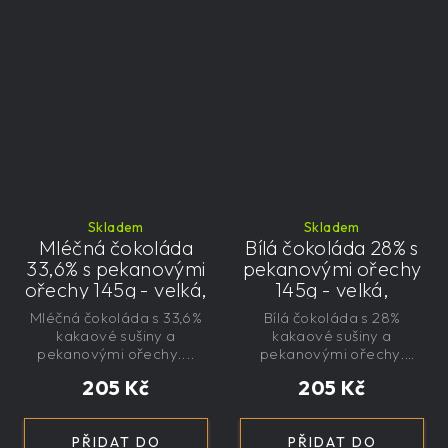
Skladem
Skladem
Mléčná čokoláda
Bílá čokoláda 28% s
33,6% s pekanovými
pekanovými ořechy
ořechy 145g - velká,
145g - velká,
řemeslná,
řemeslná,
Mléčná čokoláda s 33,6%
Bílá čokoláda s 28%
exkluzivní, dárková
exkluzivní, dárková
kakaové sušiny a
kakaové sušiny a
pekanovými ořechy....
pekanovými ořechy.
Bez...
205 Kč
205 Kč
PŘIDAT DO
PŘIDAT DO