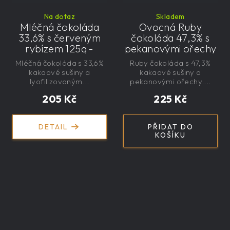
Na dotaz
Skladem
Mléčná čokoláda
Ovocná Ruby
33,6% s červeným
čokoláda 47,3% s
rybízem 125g -
pekanovými ořechy
velká, řemeslná,
145g - velká,
Mléčná čokoláda s 33,6%
Ruby čokoláda s 47,3%
exkluzivní, dárková
řemeslná,
kakaové sušiny a
kakaové sušiny a
exkluzivní, dárková
lyofilizovaným...
pekanovými ořechy....
205 Kč
225 Kč
DETAIL
PŘIDAT DO
KOŠÍKU