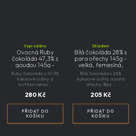
Vyprodáno
Skladem
Ovocná Ruby
Bílá čokoláda 28% s
čokoláda 47,3% s
para ořechy 145g -
goudou 145g -
velká, řemeslná,
velká, řemeslná,
exkluzivní, dárková
Ruby čokoláda s 47,3%
Bílá čokoláda s 28%
exkluzivní, dárková
kakaové sušiny a
kakaové sušiny a para
lyofilizovanou...
ořechy. Bez...
280 Kč
205 Kč
PŘIDAT DO
PŘIDAT DO
KOŠÍKU
KOŠÍKU