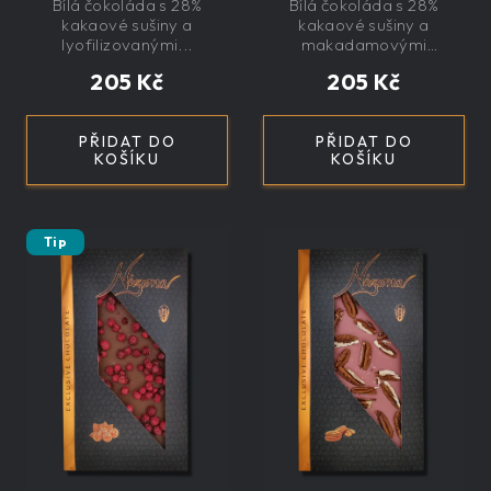
Bílá čokoláda s 28%
Bílá čokoláda s 28%
exkluzivní, dárková
kakaové sušiny a
kakaové sušiny a
lyofilizovanými...
makadamovými
ořechy....
205 Kč
205 Kč
PŘIDAT DO
PŘIDAT DO
KOŠÍKU
KOŠÍKU
Tip