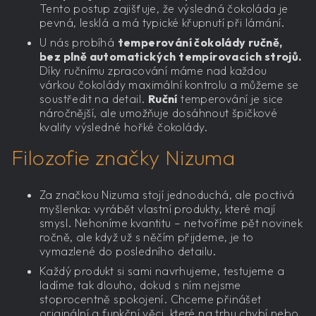
Tento postup zajišťuje, že výsledná čokoláda je
pevná, lesklá a má typické křupnutí při lámání.
U nás probíhá
temperování čokolády ručně,
bez plně automatických tempírovacích strojů.
Díky ručnímu zpracování máme nad každou
várkou čokolády maximální kontrolu a můžeme se
soustředit na detail.
Ruční
temperování je sice
náročnější, ale umožňuje dosáhnout špičkové
kvality výsledné hořké čokolády.
Filozofie značky Nizuma
Za značkou Nizuma stojí jednoduchá, ale poctivá
myšlenka: vyrábět vlastní produkty, které mají
smysl. Nehoníme kvantitu – netvoříme pět novinek
ročně, ale když už s něčím přijdeme, je to
vymazlené do posledního detailu.
Každý produkt si sami navrhujeme, testujeme a
ladíme tak dlouho, dokud s ním nejsme
stoprocentně spokojení. Chceme přinášet
originální a funkční věci, které na trhu chybí nebo