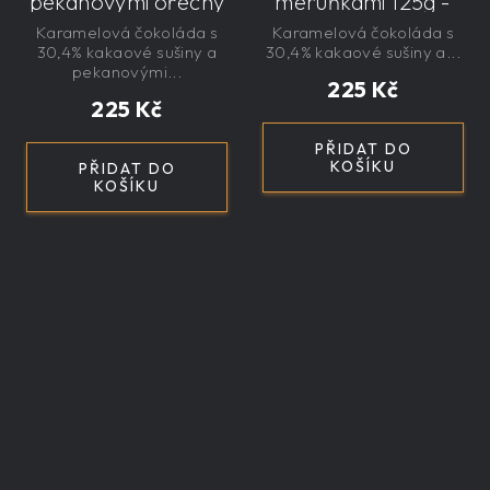
pekanovými ořechy
meruňkami 125g -
145g - velká,
velká, řemeslná,
Karamelová čokoláda s
Karamelová čokoláda s
řemeslná,
exkluzivní, dárková
30,4% kakaové sušiny a
30,4% kakaové sušiny a...
exkluzivní, dárková
pekanovými...
225 Kč
225 Kč
PŘIDAT DO
KOŠÍKU
PŘIDAT DO
KOŠÍKU